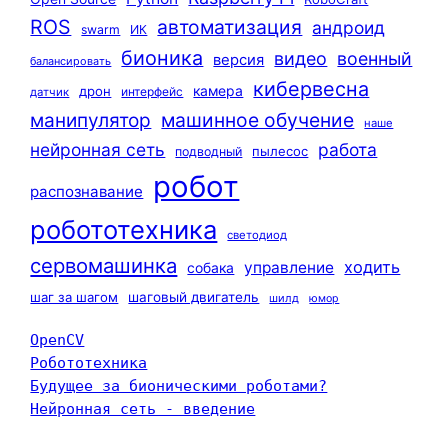
ROS
автоматизация
андроид
swarm
ИК
бионика
видео
военный
версия
балансировать
кибервесна
камера
дрон
интерфейс
датчик
машинное обучение
манипулятор
наше
нейронная сеть
работа
пылесос
подводный
робот
распознавание
робототехника
светодиод
сервомашинка
ходить
управление
собака
шаг за шагом
шаговый двигатель
шилд
юмор
OpenCV
Робототехника
Будущее за бионическими роботами?
Нейронная сеть - введение