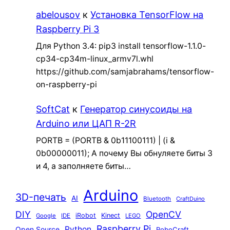
abelousov
к
Установка TensorFlow на
Raspberry Pi 3
Для Python 3.4: pip3 install tensorflow-1.1.0-
cp34-cp34m-linux_armv7l.whl
https://github.com/samjabrahams/tensorflow-
on-raspberry-pi
SoftCat
к
Генератор синусоиды на
Arduino или ЦАП R-2R
PORTB = (PORTB & 0b11100111) | (i &
0b00000011); А почему Вы обнуляете биты 3
и 4, а заполняете биты…
Arduino
3D-печать
AI
Bluetooth
CraftDuino
DIY
OpenCV
iRobot
Kinect
Google
IDE
LEGO
Raspberry Pi
Python
Open Source
RoboCraft