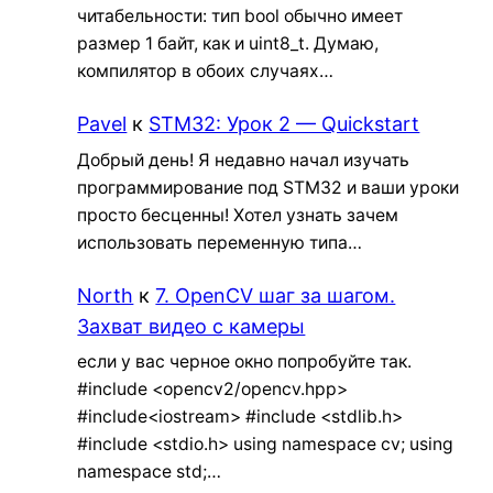
читабельности: тип bool обычно имеет
размер 1 байт, как и uint8_t. Думаю,
компилятор в обоих случаях…
Pavel
к
STM32: Урок 2 — Quickstart
Добрый день! Я недавно начал изучать
программирование под STM32 и ваши уроки
просто бесценны! Хотел узнать зачем
использовать переменную типа…
North
к
7. OpenCV шаг за шагом.
Захват видео с камеры
если у вас черное окно попробуйте так.
#include <opencv2/opencv.hpp>
#include<iostream> #include <stdlib.h>
#include <stdio.h> using namespace cv; using
namespace std;…