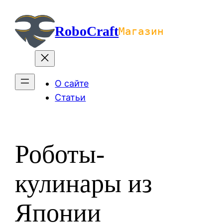
Перейти
к
RoboCraft
Магазин
содержимому
О сайте
Статьи
Роботы-
кулинары из
Японии