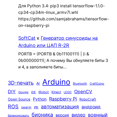
Для Python 3.4: pip3 install tensorflow-1.1.0-
cp34-cp34m-linux_armv7l.whl
https://github.com/samjabrahams/tensorflow-
on-raspberry-pi
SoftCat
к
Генератор синусоиды на
Arduino или ЦАП R-2R
PORTB = (PORTB & 0b11100111) | (i &
0b00000011); А почему Вы обнуляете биты 3
и 4, а заполняете биты…
Arduino
3D-печать
AI
Bluetooth
CraftDuino
DIY
OpenCV
iRobot
Kinect
Google
IDE
LEGO
Raspberry Pi
Python
Open Source
RoboCraft
ROS
автоматизация
андроид
swarm
ИК
бионика
видео
военный
версия
балансировать