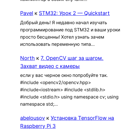
Pavel
к
STM32: Урок 2 — Quickstart
Добрый день! Я недавно начал изучать
программирование под STM32 и ваши уроки
просто бесценны! Хотел узнать зачем
использовать переменную типа…
North
к
7. OpenCV шаг за шагом.
Захват видео с камеры
если у вас черное окно попробуйте так.
#include <opencv2/opencv.hpp>
#include<iostream> #include <stdlib.h>
#include <stdio.h> using namespace cv; using
namespace std;…
abelousov
к
Установка TensorFlow на
Raspberry Pi 3