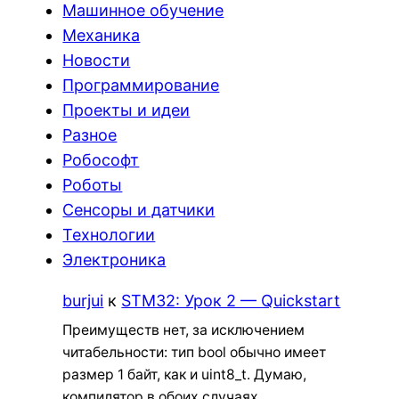
Машинное обучение
Механика
Новости
Программирование
Проекты и идеи
Разное
Робософт
Роботы
Сенсоры и датчики
Технологии
Электроника
burjui
к
STM32: Урок 2 — Quickstart
Преимуществ нет, за исключением
читабельности: тип bool обычно имеет
размер 1 байт, как и uint8_t. Думаю,
компилятор в обоих случаях…