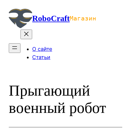
Перейти
к
RoboCraft
Магазин
содержимому
О сайте
Статьи
Прыгающий
военный робот