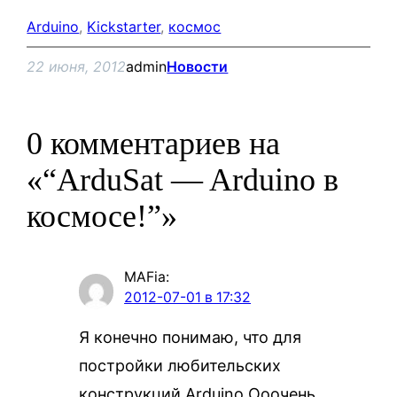
Arduino
, 
Kickstarter
, 
космос
22 июня, 2012
admin
Новости
0 комментариев на
«“ArduSat — Arduino в
космосе!”»
MAFia
:
2012-07-01 в 17:32
Я конечно понимаю, что для
постройки любительских
конструкций Arduino Ооочень