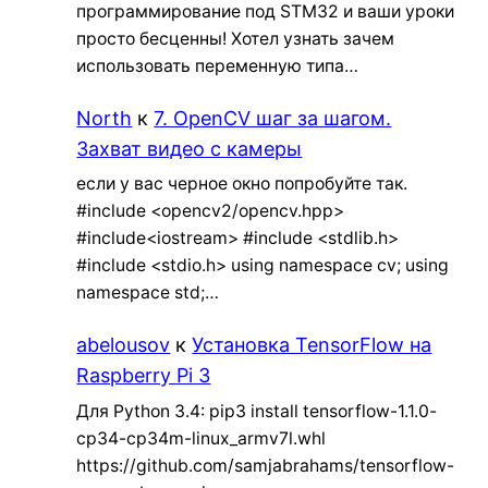
программирование под STM32 и ваши уроки
просто бесценны! Хотел узнать зачем
использовать переменную типа…
North
к
7. OpenCV шаг за шагом.
Захват видео с камеры
если у вас черное окно попробуйте так.
#include <opencv2/opencv.hpp>
#include<iostream> #include <stdlib.h>
#include <stdio.h> using namespace cv; using
namespace std;…
abelousov
к
Установка TensorFlow на
Raspberry Pi 3
Для Python 3.4: pip3 install tensorflow-1.1.0-
cp34-cp34m-linux_armv7l.whl
https://github.com/samjabrahams/tensorflow-