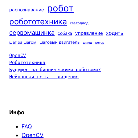
робот
распознавание
робототехника
светодиод
сервомашинка
ходить
управление
собака
шаг за шагом
шаговый двигатель
шилд
юмор
OpenCV
Робототехника
Будущее за бионическими роботами?
Нейронная сеть - введение
Инфо
FAQ
OpenCV