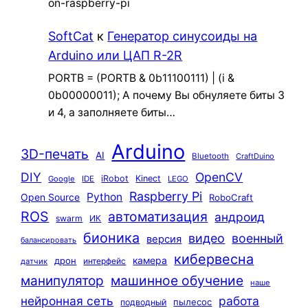
on-raspberry-pi
SoftCat
к
Генератор синусоиды на
Arduino или ЦАП R-2R
PORTB = (PORTB & 0b11100111) | (i &
0b00000011); А почему Вы обнуляете биты 3
и 4, а заполняете биты…
Arduino
3D-печать
AI
Bluetooth
CraftDuino
DIY
OpenCV
iRobot
Kinect
Google
IDE
LEGO
Raspberry Pi
Python
Open Source
RoboCraft
ROS
автоматизация
андроид
swarm
ИК
бионика
видео
военный
версия
балансировать
кибервесна
камера
дрон
интерфейс
датчик
машинное обучение
манипулятор
наше
нейронная сеть
работа
пылесос
подводный