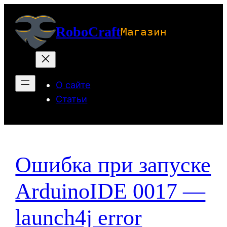
Перейти
к
RoboCraft
Магазин
содержимому
О сайте
Статьи
Ошибка при запуске
ArduinoIDE 0017 —
launch4j error