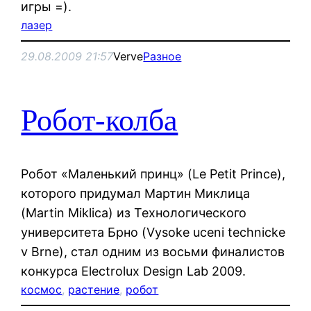
игры =).
лазер
29.08.2009 21:57
Verve
Разное
Робот-колба
Робот «Маленький принц» (Le Petit Prince),
которого придумал Мартин Миклица
(Martin Miklica) из Технологического
университета Брно (Vysoke uceni technicke
v Brne), стал одним из восьми финалистов
конкурса Electrolux Design Lab 2009.
космос
, 
растение
, 
робот