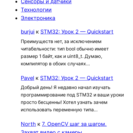
Сенсоры и датчики
Технологии
Электроника
burjui
к
STM32: Урок 2 — Quickstart
Преимуществ нет, за исключением
читабельности: тип bool обычно имеет
размер 1 байт, как и uint8_t. Думаю,
компилятор в обоих случаях…
Pavel
к
STM32: Урок 2 — Quickstart
Добрый день! Я недавно начал изучать
программирование под STM32 и ваши уроки
просто бесценны! Хотел узнать зачем
использовать переменную типа…
North
к
7. OpenCV шаг за шагом.
Захват видео с камеры