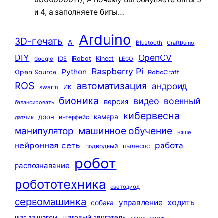
и 4, а заполняете биты…
Arduino
3D-печать
AI
Bluetooth
CraftDuino
DIY
OpenCV
iRobot
Kinect
Google
IDE
LEGO
Raspberry Pi
Python
Open Source
RoboCraft
ROS
автоматизация
андроид
swarm
ИК
бионика
видео
военный
версия
балансировать
кибервесна
камера
дрон
интерфейс
датчик
машинное обучение
манипулятор
наше
нейронная сеть
работа
пылесос
подводный
робот
распознавание
робототехника
светодиод
сервомашинка
ходить
управление
собака
шаг за шагом
шаговый двигатель
шилд
юмор