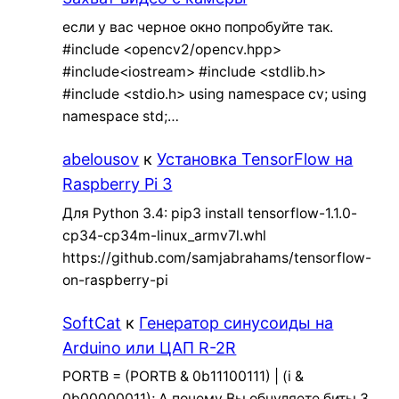
если у вас черное окно попробуйте так.
#include <opencv2/opencv.hpp>
#include<iostream> #include <stdlib.h>
#include <stdio.h> using namespace cv; using
namespace std;…
abelousov
к
Установка TensorFlow на
Raspberry Pi 3
Для Python 3.4: pip3 install tensorflow-1.1.0-
cp34-cp34m-linux_armv7l.whl
https://github.com/samjabrahams/tensorflow-
on-raspberry-pi
SoftCat
к
Генератор синусоиды на
Arduino или ЦАП R-2R
PORTB = (PORTB & 0b11100111) | (i &
0b00000011); А почему Вы обнуляете биты 3