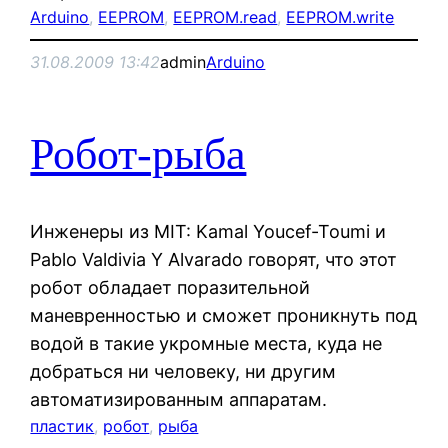
Arduino
, 
EEPROM
, 
EEPROM.read
, 
EEPROM.write
31.08.2009 13:42
admin
Arduino
Робот-рыба
Инженеры из MIT: Kamal Youcef-Toumi и
Pablo Valdivia Y Alvarado говорят, что этот
робот обладает поразительной
маневренностью и сможет проникнуть под
водой в такие укромные места, куда не
добраться ни человеку, ни другим
автоматизированным аппаратам.
пластик
, 
робот
, 
рыба