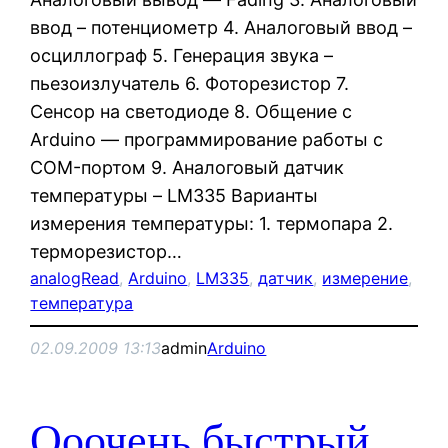
ввод – потенциометр 4. Аналоговый ввод –
осциллограф 5. Генерация звука –
пьезоизлучатель 6. Фоторезистор 7.
Сенсор на светодиоде 8. Общение с
Arduino — программирование работы с
COM-портом 9. Аналоговый датчик
температуры – LM335 Варианты
измерения температуры: 1. термопара 2.
терморезистор…
analogRead
, 
Arduino
, 
LM335
, 
датчик
, 
измерение
, 
температура
02.09.2009 13:13
admin
Arduino
Ооочень быстрый