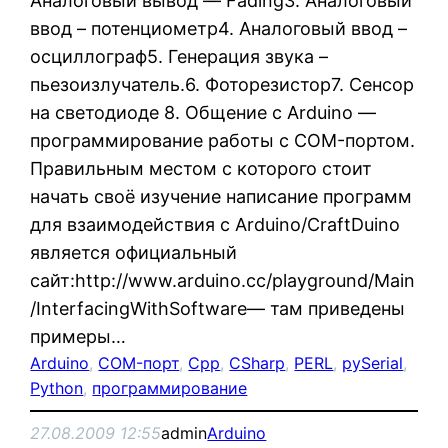
Аналоговый вывод — Fading3. Аналоговый
ввод – потенциометр4. Аналоговый ввод –
осциллограф5. Генерация звука –
пьезоизлучатель.6. Фоторезистор7. Сенсор
на светодиоде 8. Общение с Arduino —
программирование работы с COM-портом.
Правильным местом с которого стоит
начать своё изучение написание программ
для взаимодействия с Arduino/CraftDuino
является официальный
сайт:http://www.arduino.cc/playground/Main
/InterfacingWithSoftware— там приведены
примеры…
Arduino
, 
COM-порт
, 
Cpp
, 
CSharp
, 
PERL
, 
pySerial
, 
Python
, 
программирование
27.08.2009 12:55
admin
Arduino