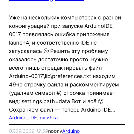
Уже на нескольких компьютерах с разной
конфигурацией при запуске ArduinoIDE
0017 появлялась ошибка приложения
launch4j и соответственно IDE не
запускалась 🙁 Решить эту проблему
оказалось достаточно просто: нужно
всего-лишь отредактировать файл
Arduino-0017\lib\preferences.txt находим
49-ю строчку файла и раскомментируем
(удаляем символ #) строчка принимает
вид: settings.path=data Вот и всё 🙂
Сохраняем файл — теперь Arduino IDE…
Arduino
, 
IDE
, 
ошибка
07.09.2009 12:59
noonv
Arduino