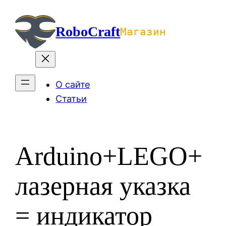
Перейти
к
RoboCraft
Магазин
содержимому
О сайте
Статьи
Arduino+LEGO+
лазерная указка
= индикатор