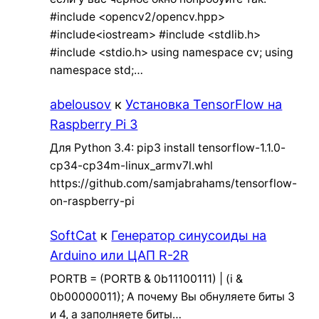
#include <opencv2/opencv.hpp>
#include<iostream> #include <stdlib.h>
#include <stdio.h> using namespace cv; using
namespace std;…
abelousov
к
Установка TensorFlow на
Raspberry Pi 3
Для Python 3.4: pip3 install tensorflow-1.1.0-
cp34-cp34m-linux_armv7l.whl
https://github.com/samjabrahams/tensorflow-
on-raspberry-pi
SoftCat
к
Генератор синусоиды на
Arduino или ЦАП R-2R
PORTB = (PORTB & 0b11100111) | (i &
0b00000011); А почему Вы обнуляете биты 3
и 4, а заполняете биты…