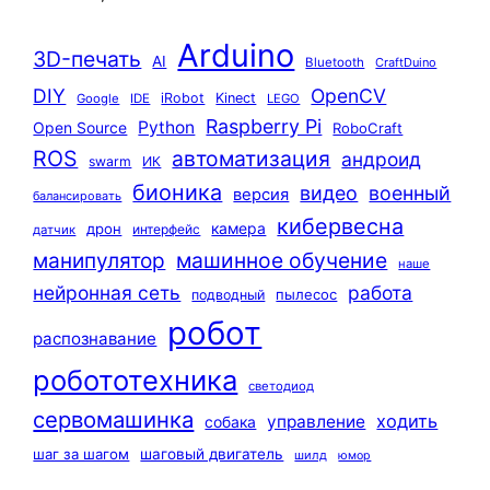
Arduino
3D-печать
AI
Bluetooth
CraftDuino
DIY
OpenCV
iRobot
Kinect
Google
IDE
LEGO
Raspberry Pi
Python
Open Source
RoboCraft
ROS
автоматизация
андроид
swarm
ИК
бионика
видео
военный
версия
балансировать
кибервесна
камера
дрон
интерфейс
датчик
машинное обучение
манипулятор
наше
нейронная сеть
работа
пылесос
подводный
робот
распознавание
робототехника
светодиод
сервомашинка
ходить
управление
собака
шаг за шагом
шаговый двигатель
шилд
юмор