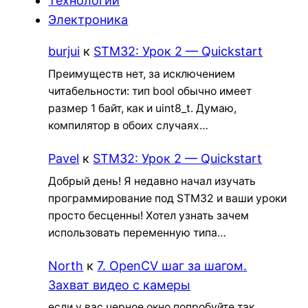
Технологии
Электроника
burjui
к
STM32: Урок 2 — Quickstart
Преимуществ нет, за исключением
читабельности: тип bool обычно имеет
размер 1 байт, как и uint8_t. Думаю,
компилятор в обоих случаях…
Pavel
к
STM32: Урок 2 — Quickstart
Добрый день! Я недавно начал изучать
программирование под STM32 и ваши уроки
просто бесценны! Хотел узнать зачем
использовать переменную типа…
North
к
7. OpenCV шаг за шагом.
Захват видео с камеры
если у вас черное окно попробуйте так.