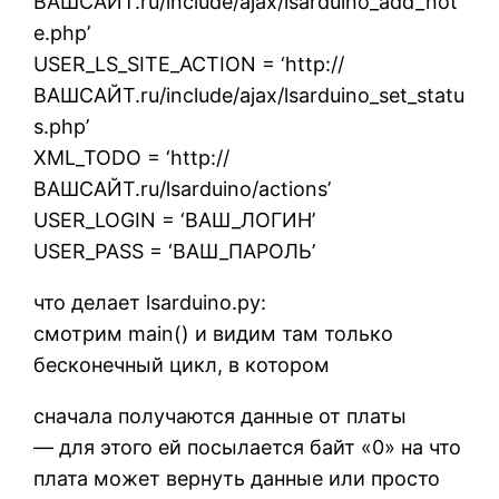
ВАШСАЙТ.ru/include/ajax/lsarduino_add_not
e.php’
USER_LS_SITE_ACTION = ‘http://
ВАШСАЙТ.ru/include/ajax/lsarduino_set_statu
s.php’
XML_TODO = ‘http://
ВАШСАЙТ.ru/lsarduino/actions’
USER_LOGIN = ‘ВАШ_ЛОГИН’
USER_PASS = ‘ВАШ_ПАРОЛЬ’
что делает lsarduino.py:
смотрим main() и видим там только
бесконечный цикл, в котором
сначала получаются данные от платы
— для этого ей посылается байт «0» на что
плата может вернуть данные или просто