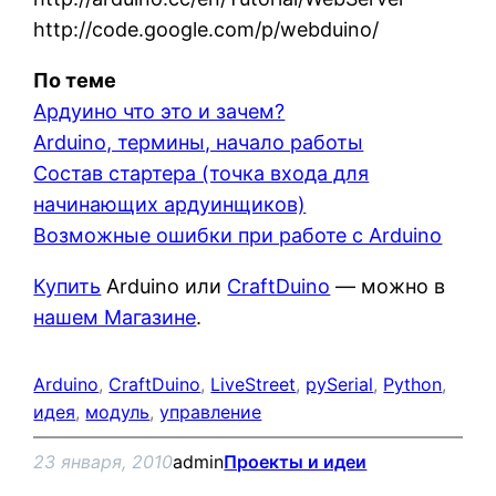
http://code.google.com/p/webduino/
По теме
Ардуино что это и зачем?
Arduino, термины, начало работы
Состав стартера (точка входа для
начинающих ардуинщиков)
Возможные ошибки при работе с Arduino
Купить
Arduino или
CraftDuino
— можно в
нашем Магазине
.
Arduino
, 
CraftDuino
, 
LiveStreet
, 
pySerial
, 
Python
, 
идея
, 
модуль
, 
управление
23 января, 2010
admin
Проекты и идеи