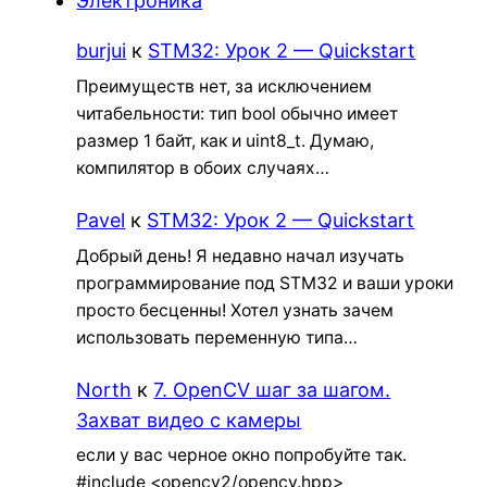
Электроника
burjui
к
STM32: Урок 2 — Quickstart
Преимуществ нет, за исключением
читабельности: тип bool обычно имеет
размер 1 байт, как и uint8_t. Думаю,
компилятор в обоих случаях…
Pavel
к
STM32: Урок 2 — Quickstart
Добрый день! Я недавно начал изучать
программирование под STM32 и ваши уроки
просто бесценны! Хотел узнать зачем
использовать переменную типа…
North
к
7. OpenCV шаг за шагом.
Захват видео с камеры
если у вас черное окно попробуйте так.
#include <opencv2/opencv.hpp>