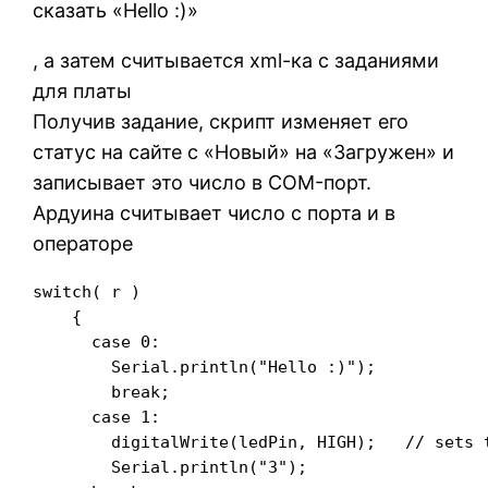
сказать «Hello :)»
, а затем считывается xml-ка с заданиями
для платы
Получив задание, скрипт изменяет его
статус на сайте с «Новый» на «Загружен» и
записывает это число в COM-порт.
Ардуина считывает число с порта и в
операторе
switch( r )

    {

      case 0:

        Serial.println("Hello :)");

        break;

      case 1:

        digitalWrite(ledPin, HIGH);   // sets t
        Serial.println("3");
