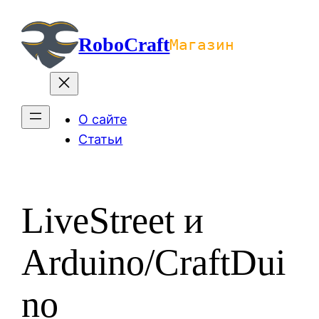
Перейти
к
RoboCraft
Магазин
содержимому
О сайте
Статьи
LiveStreet и
Arduino/CraftDui
no