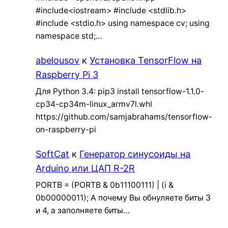
#include<iostream> #include <stdlib.h>
#include <stdio.h> using namespace cv; using
namespace std;…
abelousov
к
Установка TensorFlow на
Raspberry Pi 3
Для Python 3.4: pip3 install tensorflow-1.1.0-
cp34-cp34m-linux_armv7l.whl
https://github.com/samjabrahams/tensorflow-
on-raspberry-pi
SoftCat
к
Генератор синусоиды на
Arduino или ЦАП R-2R
PORTB = (PORTB & 0b11100111) | (i &
0b00000011); А почему Вы обнуляете биты 3
и 4, а заполняете биты…