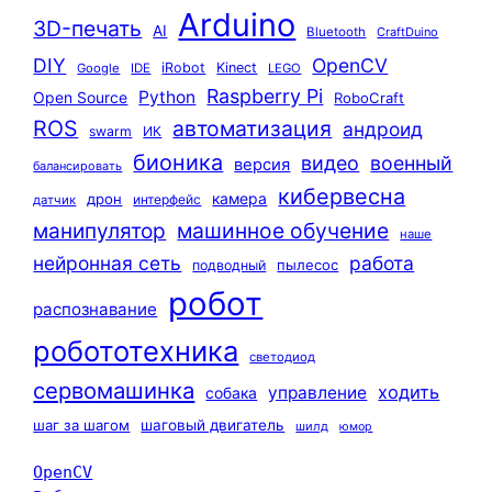
Arduino
3D-печать
AI
Bluetooth
CraftDuino
DIY
OpenCV
iRobot
Kinect
Google
IDE
LEGO
Raspberry Pi
Python
Open Source
RoboCraft
ROS
автоматизация
андроид
swarm
ИК
бионика
видео
военный
версия
балансировать
кибервесна
камера
дрон
интерфейс
датчик
машинное обучение
манипулятор
наше
нейронная сеть
работа
пылесос
подводный
робот
распознавание
робототехника
светодиод
сервомашинка
ходить
управление
собака
шаг за шагом
шаговый двигатель
шилд
юмор
OpenCV