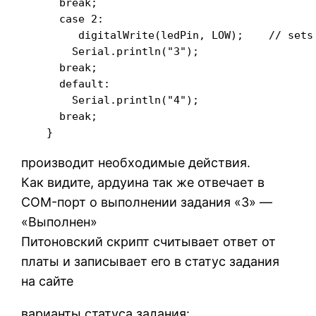
      break;

      case 2:

         digitalWrite(ledPin, LOW);    // sets 
        Serial.println("3");

      break;

      default:

        Serial.println("4");

      break;

    }
производит необходимые действия.
Как видите, ардуина так же отвечает в
COM-порт о выполнении задания «3» —
«Выполнен»
Питоновский скрипт считывает ответ от
платы и записывает его в статус задания
на сайте
варианты статуса задания: