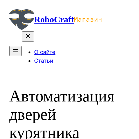
Перейти
к
RoboCraft
Магазин
содержимому
О сайте
Статьи
Автоматизация
дверей
курятника