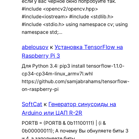
если у вас черное окно попробуйте так.
#include <opencv2/opencv.hpp>
#include<iostream> #include <stdlib.h>
#include <stdio.h> using namespace cv; using
namespace std;…
abelousov
к
Установка TensorFlow на
Raspberry Pi 3
Для Python 3.4: pip3 install tensorflow-1.1.0-
cp34-cp34m-linux_armv7l.whl
https://github.com/samjabrahams/tensorflow-
on-raspberry-pi
SoftCat
к
Генератор синусоиды на
Arduino или ЦАП R-2R
PORTB = (PORTB & 0b11100111) | (i &
0b00000011); А почему Вы обнуляете биты 3
и 4, а заполняете биты…