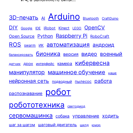
Arduino
3D-печать
AI
Bluetooth
CraftDuino
DIY
OpenCV
iRobot
Kinect
Google
IDE
LEGO
Raspberry Pi
Python
Open Source
RoboCraft
ROS
автоматизация
андроид
swarm
ИК
бионика
видео
военный
версия
балансировать
кибервесна
камера
дрон
интерфейс
датчик
машинное обучение
манипулятор
наше
нейронная сеть
работа
пылесос
подводный
робот
распознавание
робототехника
светодиод
сервомашинка
ходить
управление
собака
шаг за шагом
шаговый двигатель
шилд
юмор