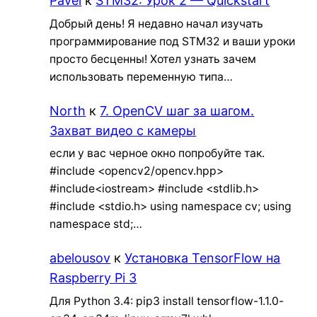
Pavel
к
STM32: Урок 2 — Quickstart
Добрый день! Я недавно начал изучать
программирование под STM32 и ваши уроки
просто бесценны! Хотел узнать зачем
использовать переменную типа…
North
к
7. OpenCV шаг за шагом.
Захват видео с камеры
если у вас черное окно попробуйте так.
#include <opencv2/opencv.hpp>
#include<iostream> #include <stdlib.h>
#include <stdio.h> using namespace cv; using
namespace std;…
abelousov
к
Установка TensorFlow на
Raspberry Pi 3
Для Python 3.4: pip3 install tensorflow-1.1.0-