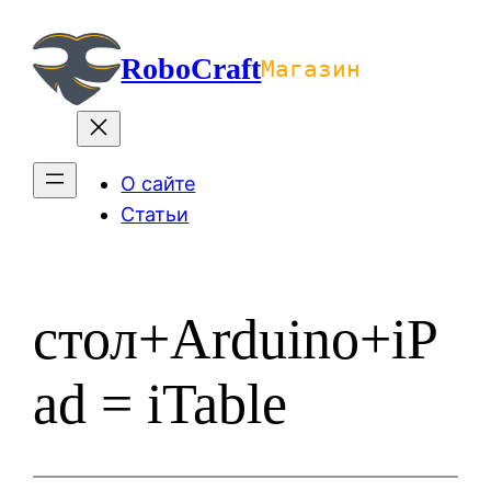
Перейти
к
RoboCraft
Магазин
содержимому
О сайте
Статьи
стол+Arduino+iP
ad = iTable