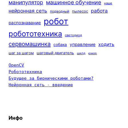
машинное обучение
манипулятор
наше
нейронная сеть
работа
пылесос
подводный
робот
распознавание
робототехника
светодиод
сервомашинка
ходить
управление
собака
шаг за шагом
шаговый двигатель
шилд
юмор
OpenCV
Робототехника
Будущее за бионическими роботами?
Нейронная сеть - введение
Инфо