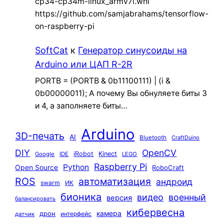
cp34-cp34m-linux_armv7l.whl
https://github.com/samjabrahams/tensorflow-
on-raspberry-pi
SoftCat
к
Генератор синусоиды на
Arduino или ЦАП R-2R
PORTB = (PORTB & 0b11100111) | (i &
0b00000011); А почему Вы обнуляете биты 3
и 4, а заполняете биты…
Arduino
3D-печать
AI
Bluetooth
CraftDuino
DIY
OpenCV
iRobot
Kinect
Google
IDE
LEGO
Raspberry Pi
Python
Open Source
RoboCraft
ROS
автоматизация
андроид
swarm
ИК
бионика
видео
военный
версия
балансировать
кибервесна
камера
дрон
интерфейс
датчик