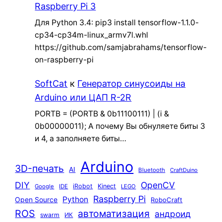
Raspberry Pi 3
Для Python 3.4: pip3 install tensorflow-1.1.0-
cp34-cp34m-linux_armv7l.whl
https://github.com/samjabrahams/tensorflow-
on-raspberry-pi
SoftCat
к
Генератор синусоиды на
Arduino или ЦАП R-2R
PORTB = (PORTB & 0b11100111) | (i &
0b00000011); А почему Вы обнуляете биты 3
и 4, а заполняете биты…
Arduino
3D-печать
AI
Bluetooth
CraftDuino
DIY
OpenCV
iRobot
Kinect
Google
IDE
LEGO
Raspberry Pi
Python
Open Source
RoboCraft
ROS
автоматизация
андроид
swarm
ИК