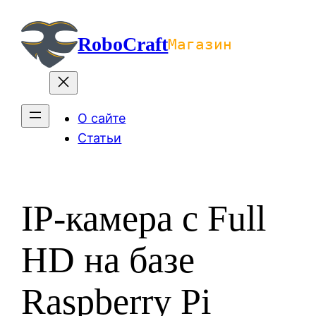
Перейти
к
RoboCraft
Магазин
содержимому
О сайте
Статьи
IP-камера с Full
HD на базе
Raspberry Pi