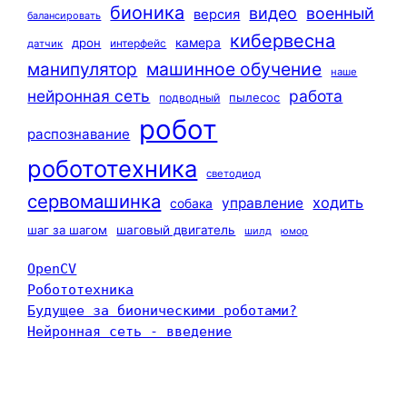
бионика
видео
военный
версия
балансировать
кибервесна
камера
дрон
интерфейс
датчик
машинное обучение
манипулятор
наше
нейронная сеть
работа
пылесос
подводный
робот
распознавание
робототехника
светодиод
сервомашинка
ходить
управление
собака
шаг за шагом
шаговый двигатель
шилд
юмор
OpenCV
Робототехника
Будущее за бионическими роботами?
Нейронная сеть - введение