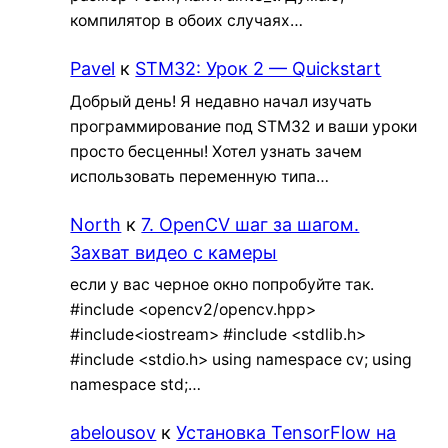
компилятор в обоих случаях…
Pavel
к
STM32: Урок 2 — Quickstart
Добрый день! Я недавно начал изучать
программирование под STM32 и ваши уроки
просто бесценны! Хотел узнать зачем
использовать переменную типа…
North
к
7. OpenCV шаг за шагом.
Захват видео с камеры
если у вас черное окно попробуйте так.
#include <opencv2/opencv.hpp>
#include<iostream> #include <stdlib.h>
#include <stdio.h> using namespace cv; using
namespace std;…
abelousov
к
Установка TensorFlow на