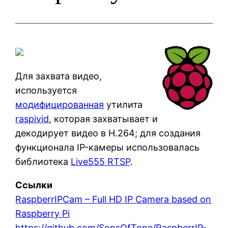
Для захвата видео,
используется
модифицированная
утилита
raspivid
, которая захватывает и
декодирует видео в H.264; для создания
функционала IP-камеры использовалась
библиотека
Live555 RTSP
.
Ссылки
RaspberrIPCam – Full HD IP Camera based on
Raspberry Pi
https://github.com/SonsOfTone/RaspberrIP-