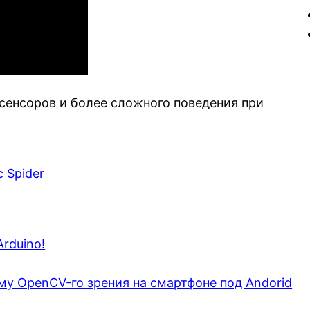
сенсоров и более сложного поведения при
 Spider
rduino!
ему OpenCV-го зрения на смартфоне под Andorid