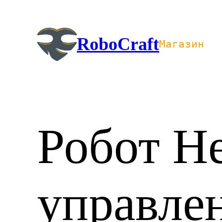
Перейти
к
содержимому
RoboCraft
Магазин
Робот H
управле