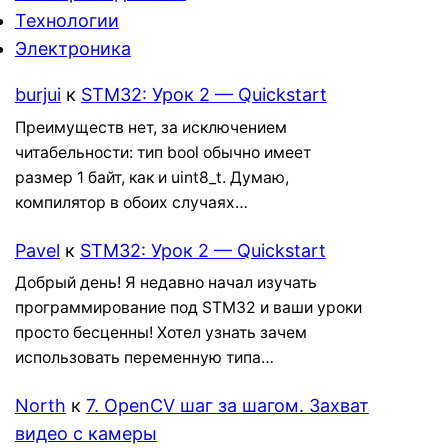
Технологии
Электроника
burjui
к
STM32: Урок 2 — Quickstart
Преимуществ нет, за исключением
читабельности: тип bool обычно имеет
размер 1 байт, как и uint8_t. Думаю,
компилятор в обоих случаях…
Pavel
к
STM32: Урок 2 — Quickstart
Добрый день! Я недавно начал изучать
программирование под STM32 и ваши уроки
просто бесценны! Хотел узнать зачем
использовать переменную типа…
North
к
7. OpenCV шаг за шагом. Захват
видео с камеры