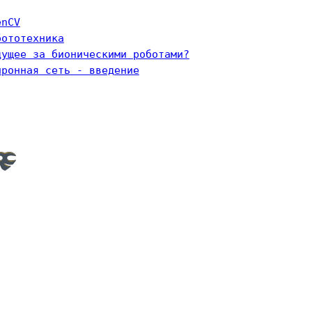
enCV
бототехника
дущее за бионическими роботами?
йронная сеть - введение