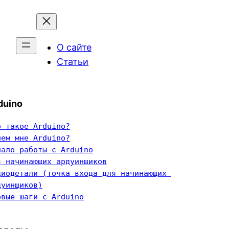
О сайте
Статьи
duino
о такое Arduino?
чем мне Arduino?
чало работы с Arduino
я начинающих ардуинщиков
диодетали (точка входа для начинающих 
дуинщиков)
рвые шаги с Arduino