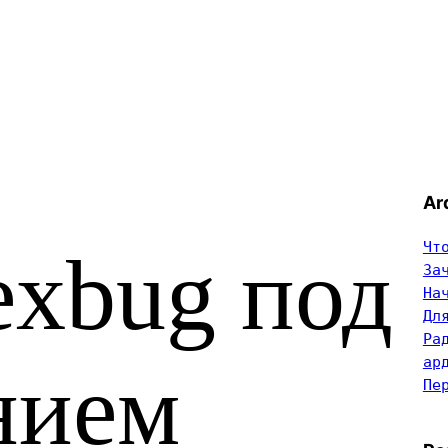
Ar
Чт
exbug под
За
На
Дл
Ра
ар
нием
Пе