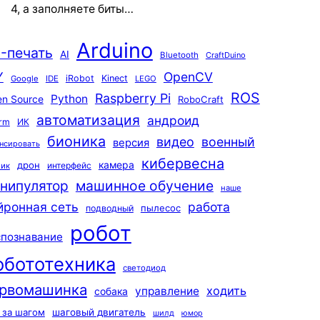
4, а заполняете биты…
Arduino
-печать
AI
Bluetooth
CraftDuino
Y
OpenCV
iRobot
Kinect
Google
IDE
LEGO
ROS
Raspberry Pi
Python
n Source
RoboCraft
автоматизация
андроид
rm
ИК
бионика
видео
военный
версия
нсировать
кибервесна
камера
дрон
интерфейс
чик
машинное обучение
нипулятор
наше
йронная сеть
работа
пылесос
подводный
робот
спознавание
обототехника
светодиод
рвомашинка
ходить
управление
собака
 за шагом
шаговый двигатель
шилд
юмор