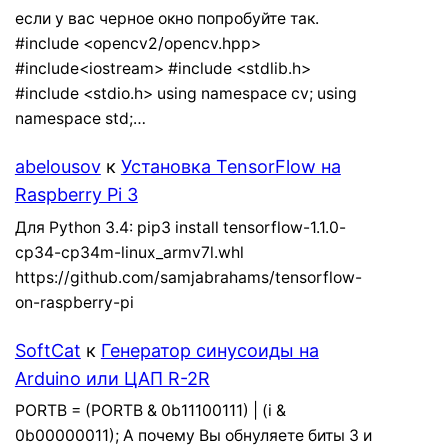
если у вас черное окно попробуйте так.
#include <opencv2/opencv.hpp>
#include<iostream> #include <stdlib.h>
#include <stdio.h> using namespace cv; using
namespace std;…
abelousov
к
Установка TensorFlow на
Raspberry Pi 3
Для Python 3.4: pip3 install tensorflow-1.1.0-
cp34-cp34m-linux_armv7l.whl
https://github.com/samjabrahams/tensorflow-
on-raspberry-pi
SoftCat
к
Генератор синусоиды на
Arduino или ЦАП R-2R
PORTB = (PORTB & 0b11100111) | (i &
0b00000011); А почему Вы обнуляете биты 3 и