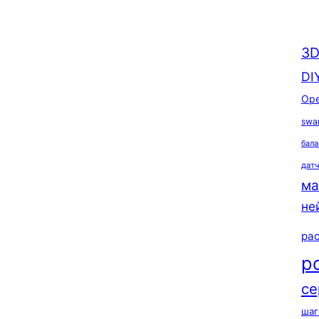
3D
DI
Ope
swa
бала
дат
ма
не
ра
р
се
шаг