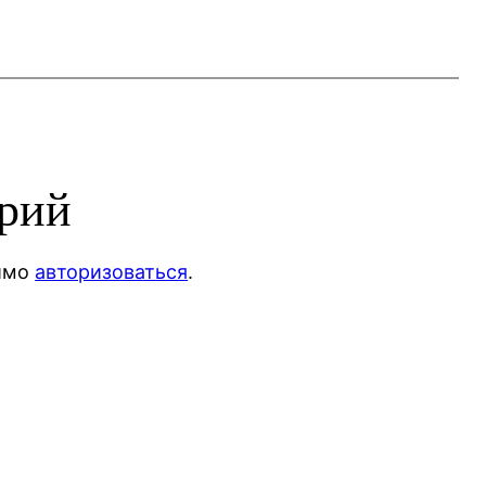
арий
димо
авторизоваться
.