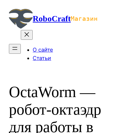
Перейти
к
RoboCraft
Магазин
содержимому
О сайте
Статьи
OctaWorm —
робот-октаэдр
для работы в