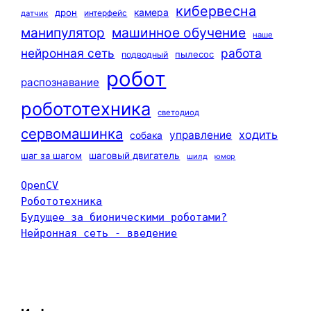
кибервесна
камера
дрон
интерфейс
датчик
машинное обучение
манипулятор
наше
нейронная сеть
работа
пылесос
подводный
робот
распознавание
робототехника
светодиод
сервомашинка
ходить
управление
собака
шаг за шагом
шаговый двигатель
шилд
юмор
OpenCV
Робототехника
Будущее за бионическими роботами?
Нейронная сеть - введение