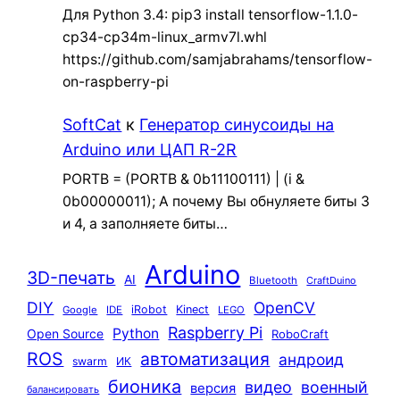
Для Python 3.4: pip3 install tensorflow-1.1.0-
cp34-cp34m-linux_armv7l.whl
https://github.com/samjabrahams/tensorflow-
on-raspberry-pi
SoftCat
к
Генератор синусоиды на
Arduino или ЦАП R-2R
PORTB = (PORTB & 0b11100111) | (i &
0b00000011); А почему Вы обнуляете биты 3
и 4, а заполняете биты…
Arduino
3D-печать
AI
Bluetooth
CraftDuino
DIY
OpenCV
iRobot
Kinect
Google
IDE
LEGO
Raspberry Pi
Python
Open Source
RoboCraft
ROS
автоматизация
андроид
swarm
ИК
бионика
видео
военный
версия
балансировать