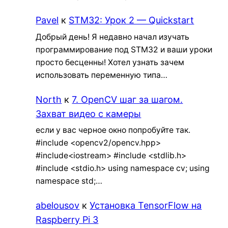
Pavel
к
STM32: Урок 2 — Quickstart
Добрый день! Я недавно начал изучать
программирование под STM32 и ваши уроки
просто бесценны! Хотел узнать зачем
использовать переменную типа…
North
к
7. OpenCV шаг за шагом.
Захват видео с камеры
если у вас черное окно попробуйте так.
#include <opencv2/opencv.hpp>
#include<iostream> #include <stdlib.h>
#include <stdio.h> using namespace cv; using
namespace std;…
abelousov
к
Установка TensorFlow на
Raspberry Pi 3