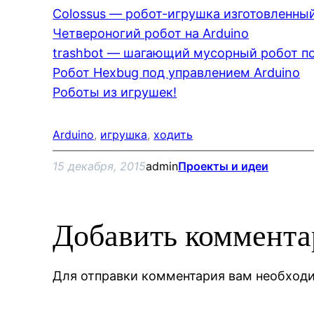
Colossus — робот-игрушка изготовленный
Четвероногий робот на Arduino
trashbot — шагающий мусорный робот по
Робот Hexbug под управлением Arduino
Роботы из игрушек!
Arduino
, 
игрушка
, 
ходить
15 декабря, 2015
admin
Проекты и идеи
Добавить коммент
Для отправки комментария вам необхо