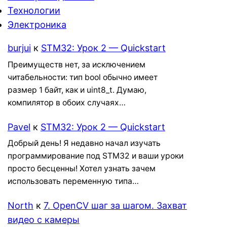
Технологии
Электроника
burjui
к
STM32: Урок 2 — Quickstart
Преимуществ нет, за исключением
читабельности: тип bool обычно имеет
размер 1 байт, как и uint8_t. Думаю,
компилятор в обоих случаях…
Pavel
к
STM32: Урок 2 — Quickstart
Добрый день! Я недавно начал изучать
программирование под STM32 и ваши уроки
просто бесценны! Хотел узнать зачем
использовать переменную типа…
North
к
7. OpenCV шаг за шагом. Захват
видео с камеры