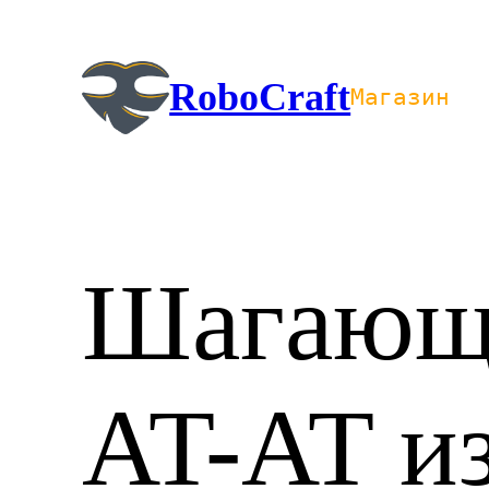
Перейти
к
содержимому
RoboCraft
Магазин
Шагающ
AT-AT и