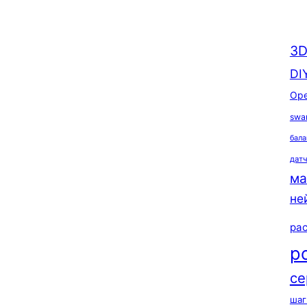
3D
DI
Ope
swa
бала
дат
ма
не
ра
р
се
шаг