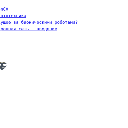
enCV
бототехника
дущее за бионическими роботами?
йронная сеть - введение