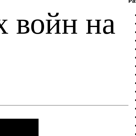
Ра
х войн на