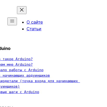
О сайте
Статьи
duino
о такое Arduino?
чем мне Arduino?
чало работы с Arduino
я начинающих ардуинщиков
диодетали (точка входа для начинающих 
дуинщиков)
рвые шаги с Arduino