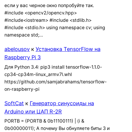
если у вас черное окно попробуйте так.
#include <opencv2/opencv.hpp>
#include<iostream> #include <stdlib.h>
#include <stdio.h> using namespace cv; using
namespace std;…
abelousov
к
Установка TensorFlow на
Raspberry Pi 3
Для Python 3.4: pip3 install tensorflow-1.1.0-
cp34-cp34m-linux_armv7l.whl
https://github.com/samjabrahams/tensorflow-
on-raspberry-pi
SoftCat
к
Генератор синусоиды на
Arduino или ЦАП R-2R
PORTB = (PORTB & 0b11100111) | (i &
0b00000011); А почему Вы обнуляете биты 3 и