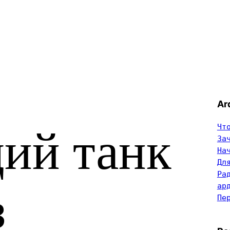
Ar
Чт
ий танк
За
На
Дл
Ра
ар
з
Пе