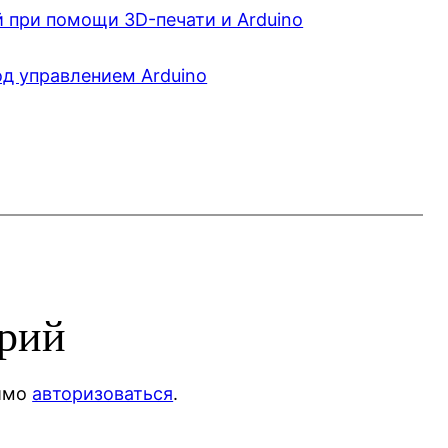
 при помощи 3D-печати и Arduino
д управлением Arduino
арий
димо
авторизоваться
.