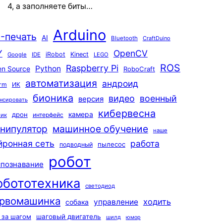
4, а заполняете биты…
Arduino
-печать
AI
Bluetooth
CraftDuino
Y
OpenCV
iRobot
Kinect
Google
IDE
LEGO
ROS
Raspberry Pi
Python
n Source
RoboCraft
автоматизация
андроид
rm
ИК
бионика
видео
военный
версия
нсировать
кибервесна
камера
дрон
интерфейс
чик
машинное обучение
нипулятор
наше
йронная сеть
работа
пылесос
подводный
робот
спознавание
обототехника
светодиод
рвомашинка
ходить
управление
собака
 за шагом
шаговый двигатель
шилд
юмор