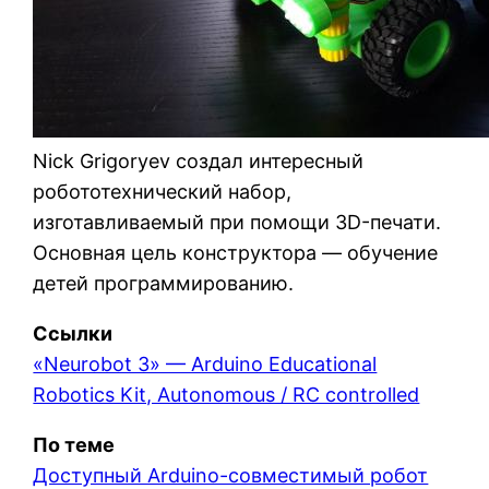
Nick Grigoryev создал интересный
робототехнический набор,
изготавливаемый при помощи 3D-печати.
Основная цель конструктора — обучение
детей программированию.
Ссылки
«Neurobot 3» — Arduino Educational
Robotics Kit, Autonomous / RC controlled
По теме
Доступный Arduino-совместимый робот