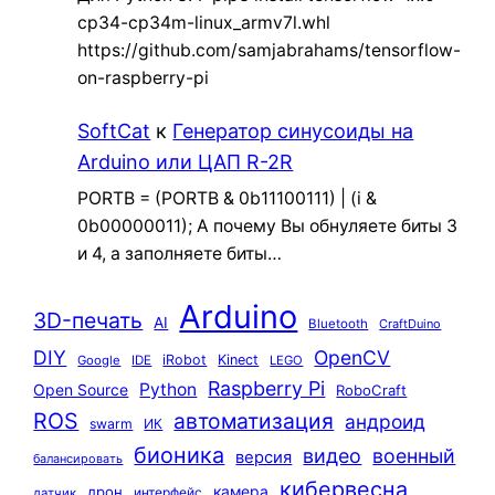
cp34-cp34m-linux_armv7l.whl
https://github.com/samjabrahams/tensorflow-
on-raspberry-pi
SoftCat
к
Генератор синусоиды на
Arduino или ЦАП R-2R
PORTB = (PORTB & 0b11100111) | (i &
0b00000011); А почему Вы обнуляете биты 3
и 4, а заполняете биты…
Arduino
3D-печать
AI
Bluetooth
CraftDuino
DIY
OpenCV
iRobot
Kinect
Google
IDE
LEGO
Raspberry Pi
Python
Open Source
RoboCraft
ROS
автоматизация
андроид
swarm
ИК
бионика
видео
военный
версия
балансировать
кибервесна
камера
дрон
интерфейс
датчик