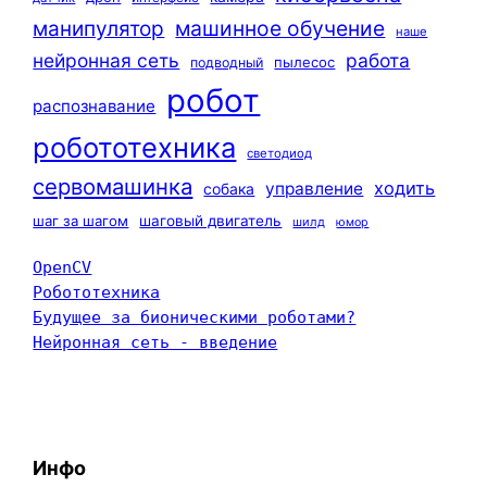
машинное обучение
манипулятор
наше
нейронная сеть
работа
пылесос
подводный
робот
распознавание
робототехника
светодиод
сервомашинка
ходить
управление
собака
шаг за шагом
шаговый двигатель
шилд
юмор
OpenCV
Робототехника
Будущее за бионическими роботами?
Нейронная сеть - введение
Инфо