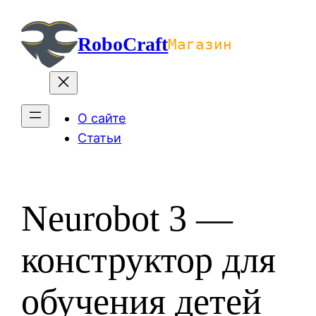
Перейти
к
RoboCraft
Магазин
содержимому
О сайте
Статьи
Neurobot 3 —
конструктор для
обучения детей