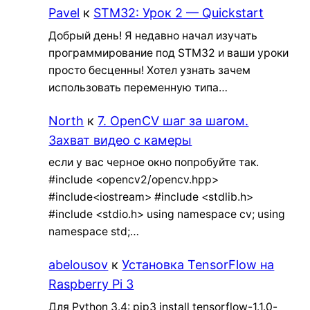
Pavel
к
STM32: Урок 2 — Quickstart
Добрый день! Я недавно начал изучать
программирование под STM32 и ваши уроки
просто бесценны! Хотел узнать зачем
использовать переменную типа…
North
к
7. OpenCV шаг за шагом.
Захват видео с камеры
если у вас черное окно попробуйте так.
#include <opencv2/opencv.hpp>
#include<iostream> #include <stdlib.h>
#include <stdio.h> using namespace cv; using
namespace std;…
abelousov
к
Установка TensorFlow на
Raspberry Pi 3
Для Python 3.4: pip3 install tensorflow-1.1.0-