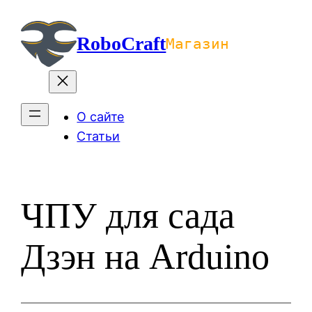
Перейти
к
RoboCraft
Магазин
содержимому
О сайте
Статьи
ЧПУ для сада
Дзэн на Arduino