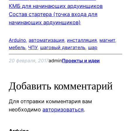
КМБ для начинающих ардуинщиков
Состав стартера (точка входа для
начинающих ардуинщиков)
Arduino
, 
автоматизация
, 
инсталляция
, 
магнит
, 
мебель
, 
ЧПУ
, 
шаговый двигатель
, 
шар
20 февраля, 2017
admin
Проекты и идеи
Добавить комментарий
Для отправки комментария вам
необходимо
авторизоваться
.