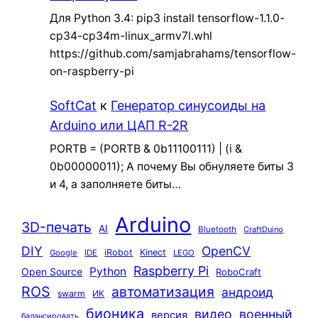
Для Python 3.4: pip3 install tensorflow-1.1.0-
cp34-cp34m-linux_armv7l.whl
https://github.com/samjabrahams/tensorflow-
on-raspberry-pi
SoftCat
к
Генератор синусоиды на
Arduino или ЦАП R-2R
PORTB = (PORTB & 0b11100111) | (i &
0b00000011); А почему Вы обнуляете биты 3
и 4, а заполняете биты…
Arduino
3D-печать
AI
Bluetooth
CraftDuino
DIY
OpenCV
iRobot
Kinect
Google
IDE
LEGO
Raspberry Pi
Python
Open Source
RoboCraft
ROS
автоматизация
андроид
swarm
ИК
бионика
видео
военный
версия
балансировать