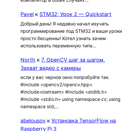
компилятор в обоих случаях…
Pavel
к
STM32: Урок 2 — Quickstart
Добрый день! Я недавно начал изучать
программирование под STM32 и ваши уроки
просто бесценны! Хотел узнать зачем
использовать переменную типа…
North
к
7. OpenCV шаг за шагом.
Захват видео с камеры
если у вас черное окно попробуйте так.
#include <opencv2/opencv.hpp>
#include<iostream> #include <stdlib.h>
#include <stdio.h> using namespace cv; using
namespace std;…
abelousov
к
Установка TensorFlow на
Raspberry Pi 3