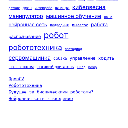
кибервесна
камера
дрон
интерфейс
датчик
машинное обучение
манипулятор
наше
нейронная сеть
работа
пылесос
подводный
робот
распознавание
робототехника
светодиод
сервомашинка
ходить
управление
собака
шаг за шагом
шаговый двигатель
шилд
юмор
OpenCV
Робототехника
Будущее за бионическими роботами?
Нейронная сеть - введение