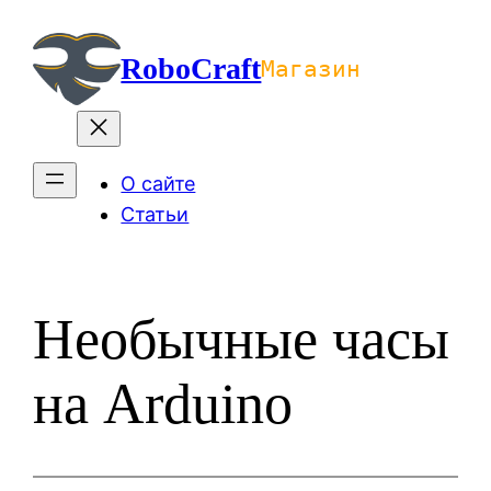
Перейти
к
RoboCraft
Магазин
содержимому
О сайте
Статьи
Необычные часы
на Arduino