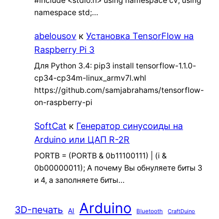
#include <stdio.h> using namespace cv; using
namespace std;…
abelousov
к
Установка TensorFlow на
Raspberry Pi 3
Для Python 3.4: pip3 install tensorflow-1.1.0-
cp34-cp34m-linux_armv7l.whl
https://github.com/samjabrahams/tensorflow-
on-raspberry-pi
SoftCat
к
Генератор синусоиды на
Arduino или ЦАП R-2R
PORTB = (PORTB & 0b11100111) | (i &
0b00000011); А почему Вы обнуляете биты 3
и 4, а заполняете биты…
Arduino
3D-печать
AI
Bluetooth
CraftDuino