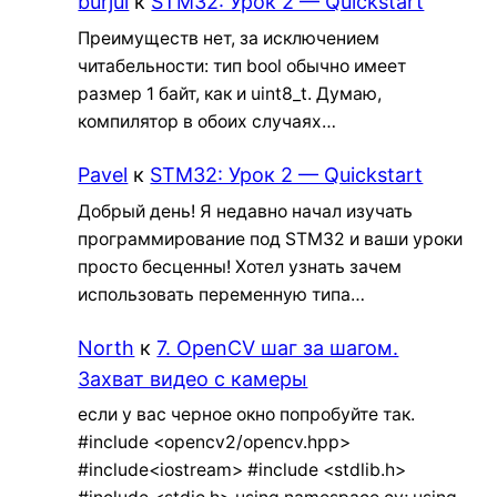
burjui
к
STM32: Урок 2 — Quickstart
Преимуществ нет, за исключением
читабельности: тип bool обычно имеет
размер 1 байт, как и uint8_t. Думаю,
компилятор в обоих случаях…
Pavel
к
STM32: Урок 2 — Quickstart
Добрый день! Я недавно начал изучать
программирование под STM32 и ваши уроки
просто бесценны! Хотел узнать зачем
использовать переменную типа…
North
к
7. OpenCV шаг за шагом.
Захват видео с камеры
если у вас черное окно попробуйте так.
#include <opencv2/opencv.hpp>
#include<iostream> #include <stdlib.h>