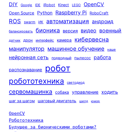
DIY
OpenCV
iRobot
Kinect
Google
IDE
LEGO
Raspberry Pi
Python
Open Source
RoboCraft
ROS
автоматизация
андроид
swarm
ИК
бионика
видео
военный
версия
балансировать
кибервесна
камера
дрон
интерфейс
датчик
машинное обучение
манипулятор
наше
нейронная сеть
работа
пылесос
подводный
робот
распознавание
робототехника
светодиод
сервомашинка
ходить
управление
собака
шаг за шагом
шаговый двигатель
шилд
юмор
OpenCV
Робототехника
Будущее за бионическими роботами?