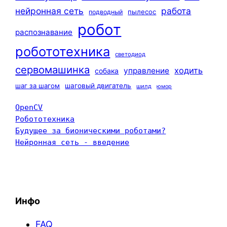
нейронная сеть
работа
пылесос
подводный
робот
распознавание
робототехника
светодиод
сервомашинка
ходить
управление
собака
шаг за шагом
шаговый двигатель
шилд
юмор
OpenCV
Робототехника
Будущее за бионическими роботами?
Нейронная сеть - введение
Инфо
FAQ