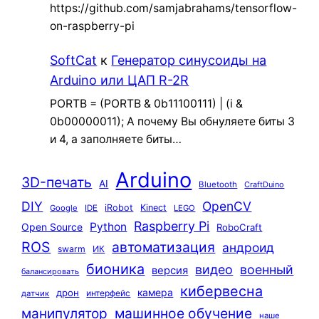
https://github.com/samjabrahams/tensorflow-
on-raspberry-pi
SoftCat
к
Генератор синусоиды на
Arduino или ЦАП R-2R
PORTB = (PORTB & 0b11100111) | (i &
0b00000011); А почему Вы обнуляете биты 3
и 4, а заполняете биты…
Arduino
3D-печать
AI
Bluetooth
CraftDuino
DIY
OpenCV
iRobot
Kinect
Google
IDE
LEGO
Raspberry Pi
Python
Open Source
RoboCraft
ROS
автоматизация
андроид
swarm
ИК
бионика
видео
военный
версия
балансировать
кибервесна
камера
дрон
интерфейс
датчик
машинное обучение
манипулятор
наше