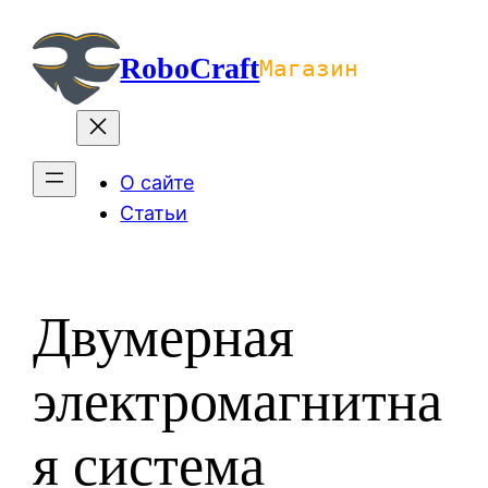
Перейти
к
RoboCraft
Магазин
содержимому
О сайте
Статьи
Двумерная
электромагнитна
я система