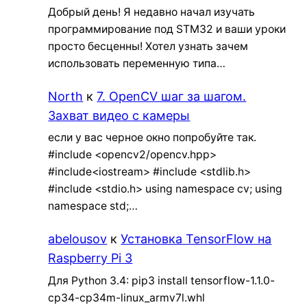
Добрый день! Я недавно начал изучать
программирование под STM32 и ваши уроки
просто бесценны! Хотел узнать зачем
использовать переменную типа…
North
к
7. OpenCV шаг за шагом.
Захват видео с камеры
если у вас черное окно попробуйте так.
#include <opencv2/opencv.hpp>
#include<iostream> #include <stdlib.h>
#include <stdio.h> using namespace cv; using
namespace std;…
abelousov
к
Установка TensorFlow на
Raspberry Pi 3
Для Python 3.4: pip3 install tensorflow-1.1.0-
cp34-cp34m-linux_armv7l.whl