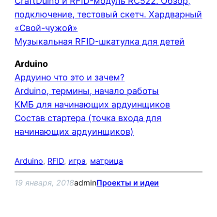
CraftDuino и RFID-модуль RC522. Обзор,
подключение, тестовый скетч. Хардварный
«Свой-чужой»
Музыкальная RFID-шкатулка для детей
Arduino
Ардуино что это и зачем?
Arduino, термины, начало работы
КМБ для начинающих ардуинщиков
Состав стартера (точка входа для
начинающих ардуинщиков)
Arduino
, 
RFID
, 
игра
, 
матрица
19 января, 2018
admin
Проекты и идеи