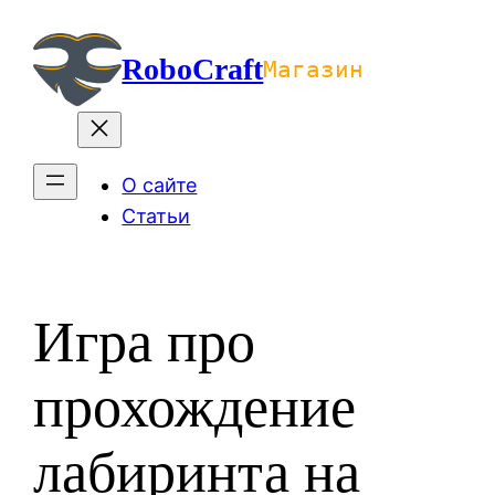
Перейти
к
RoboCraft
Магазин
содержимому
О сайте
Статьи
Игра про
прохождение
лабиринта на