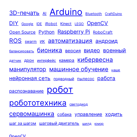
Arduino
3D-печать
AI
Bluetooth
CraftDuino
DIY
OpenCV
iRobot
Kinect
Google
IDE
LEGO
Raspberry Pi
Python
Open Source
RoboCraft
ROS
автоматизация
андроид
swarm
ИК
бионика
видео
военный
версия
балансировать
кибервесна
камера
дрон
интерфейс
датчик
машинное обучение
манипулятор
наше
нейронная сеть
работа
пылесос
подводный
робот
распознавание
робототехника
светодиод
сервомашинка
ходить
управление
собака
шаг за шагом
шаговый двигатель
шилд
юмор
OpenCV