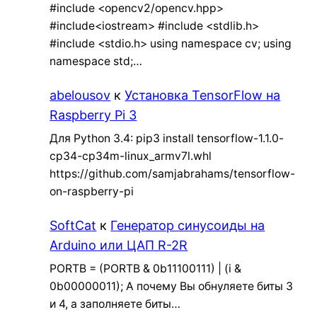
#include <opencv2/opencv.hpp>
#include<iostream> #include <stdlib.h>
#include <stdio.h> using namespace cv; using
namespace std;…
abelousov
к
Установка TensorFlow на
Raspberry Pi 3
Для Python 3.4: pip3 install tensorflow-1.1.0-
cp34-cp34m-linux_armv7l.whl
https://github.com/samjabrahams/tensorflow-
on-raspberry-pi
SoftCat
к
Генератор синусоиды на
Arduino или ЦАП R-2R
PORTB = (PORTB & 0b11100111) | (i &
0b00000011); А почему Вы обнуляете биты 3
и 4, а заполняете биты…