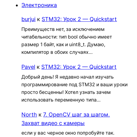
Электроника
burjui
к
STM32: Урок 2 — Quickstart
Преимуществ нет, за исключением
читабельности: тип bool обычно имеет
размер 1 байт, как и uint8_t. Думаю,
компилятор в обоих случаях…
Pavel
к
STM32: Урок 2 — Quickstart
Добрый день! Я недавно начал изучать
программирование под STM32 и ваши уроки
просто бесценны! Хотел узнать зачем
использовать переменную типа…
North
к
7. OpenCV шаг за шагом.
Захват видео с камеры
если у вас черное окно попробуйте так.