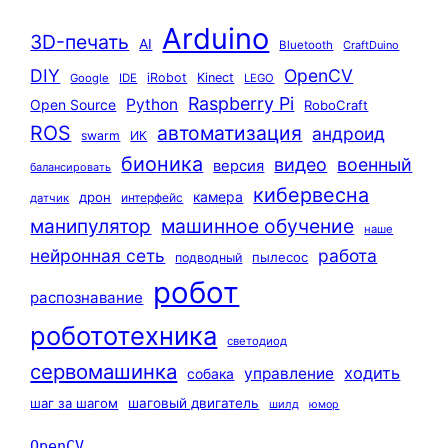
Arduino
3D-печать
AI
Bluetooth
CraftDuino
DIY
OpenCV
iRobot
Kinect
Google
IDE
LEGO
Raspberry Pi
Python
Open Source
RoboCraft
ROS
автоматизация
андроид
swarm
ИК
бионика
видео
военный
версия
балансировать
кибервесна
камера
дрон
интерфейс
датчик
машинное обучение
манипулятор
наше
нейронная сеть
работа
пылесос
подводный
робот
распознавание
робототехника
светодиод
сервомашинка
ходить
управление
собака
шаг за шагом
шаговый двигатель
шилд
юмор
OpenCV