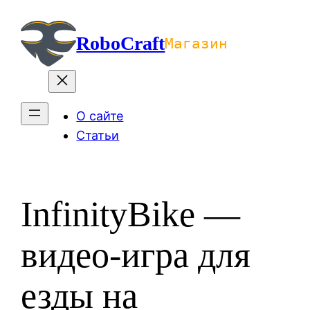
Перейти
к
RoboCraft
Магазин
содержимому
О сайте
Статьи
InfinityBike —
видео-игра для
езды на