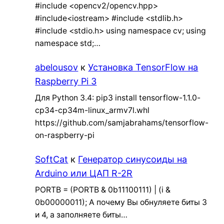
#include <opencv2/opencv.hpp>
#include<iostream> #include <stdlib.h>
#include <stdio.h> using namespace cv; using
namespace std;…
abelousov
к
Установка TensorFlow на
Raspberry Pi 3
Для Python 3.4: pip3 install tensorflow-1.1.0-
cp34-cp34m-linux_armv7l.whl
https://github.com/samjabrahams/tensorflow-
on-raspberry-pi
SoftCat
к
Генератор синусоиды на
Arduino или ЦАП R-2R
PORTB = (PORTB & 0b11100111) | (i &
0b00000011); А почему Вы обнуляете биты 3
и 4, а заполняете биты…