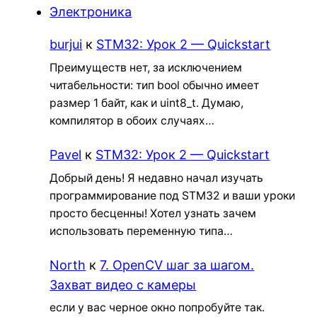
Электроника
burjui
к
STM32: Урок 2 — Quickstart
Преимуществ нет, за исключением
читабельности: тип bool обычно имеет
размер 1 байт, как и uint8_t. Думаю,
компилятор в обоих случаях…
Pavel
к
STM32: Урок 2 — Quickstart
Добрый день! Я недавно начал изучать
программирование под STM32 и ваши уроки
просто бесценны! Хотел узнать зачем
использовать переменную типа…
North
к
7. OpenCV шаг за шагом.
Захват видео с камеры
если у вас черное окно попробуйте так.