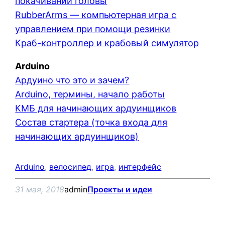
покачивании головы
RubberArms — компьютерная игра с
управлением при помощи резинки
Краб-контроллер и крабовый симулятор
Arduino
Ардуино что это и зачем?
Arduino, термины, начало работы
КМБ для начинающих ардуинщиков
Состав стартера (точка входа для
начинающих ардуинщиков)
Arduino
, 
велосипед
, 
игра
, 
интерфейс
31 мая, 2018
admin
Проекты и идеи