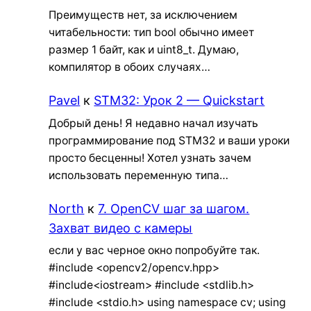
Преимуществ нет, за исключением
читабельности: тип bool обычно имеет
размер 1 байт, как и uint8_t. Думаю,
компилятор в обоих случаях…
Pavel
к
STM32: Урок 2 — Quickstart
Добрый день! Я недавно начал изучать
программирование под STM32 и ваши уроки
просто бесценны! Хотел узнать зачем
использовать переменную типа…
North
к
7. OpenCV шаг за шагом.
Захват видео с камеры
если у вас черное окно попробуйте так.
#include <opencv2/opencv.hpp>
#include<iostream> #include <stdlib.h>
#include <stdio.h> using namespace cv; using