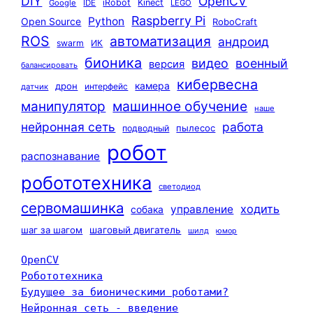
DIY
OpenCV
iRobot
Kinect
Google
IDE
LEGO
Raspberry Pi
Python
Open Source
RoboCraft
ROS
автоматизация
андроид
swarm
ИК
бионика
видео
военный
версия
балансировать
кибервесна
камера
дрон
интерфейс
датчик
машинное обучение
манипулятор
наше
нейронная сеть
работа
пылесос
подводный
робот
распознавание
робототехника
светодиод
сервомашинка
ходить
управление
собака
шаг за шагом
шаговый двигатель
шилд
юмор
OpenCV
Робототехника
Будущее за бионическими роботами?
Нейронная сеть - введение