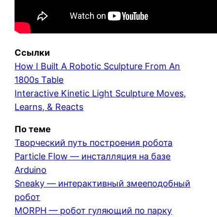
Ссылки
How I Built A Robotic Sculpture From An
1800s Table
Interactive Kinetic Light Sculpture Moves,
Learns, & Reacts
По теме
Творческий путь построения робота
Particle Flow — инсталляция на базе
Arduino
Sneaky — интерактивный змееподобный
робот
MORPH — робот гуляющий по парку