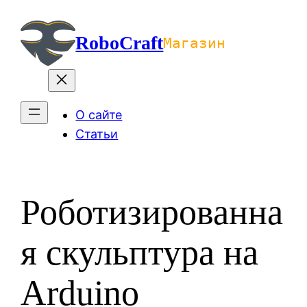
Перейти
к
RoboCraft
Магазин
содержимому
О сайте
Статьи
Роботизированна
я скульптура на
Arduino