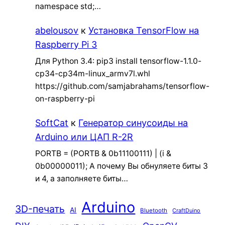
namespace std;…
abelousov
к
Установка TensorFlow на
Raspberry Pi 3
Для Python 3.4: pip3 install tensorflow-1.1.0-
cp34-cp34m-linux_armv7l.whl
https://github.com/samjabrahams/tensorflow-
on-raspberry-pi
SoftCat
к
Генератор синусоиды на
Arduino или ЦАП R-2R
PORTB = (PORTB & 0b11100111) | (i &
0b00000011); А почему Вы обнуляете биты 3
и 4, а заполняете биты…
Arduino
3D-печать
AI
Bluetooth
CraftDuino