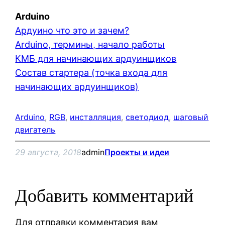
Arduino
Ардуино что это и зачем?
Arduino, термины, начало работы
КМБ для начинающих ардуинщиков
Состав стартера (точка входа для
начинающих ардуинщиков)
Arduino
, 
RGB
, 
инсталляция
, 
светодиод
, 
шаговый
двигатель
29 августа, 2018
admin
Проекты и идеи
Добавить комментарий
Для отправки комментария вам