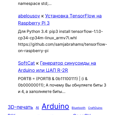
namespace std;…
abelousov
к
Установка TensorFlow на
Raspberry Pi 3
Для Python 3.4: pip3 install tensorflow-1.1.0-
cp34-cp34m-linux_armv7l.whl
https://github.com/samjabrahams/tensorflow-
on-raspberry-pi
SoftCat
к
Генератор синусоиды на
Arduino или ЦАП R-2R
PORTB = (PORTB & 0b11100111) | (i &
0b00000011); А почему Вы обнуляете биты 3
и 4, а заполняете биты…
Arduino
3D-печать
AI
Bluetooth
CraftDuino