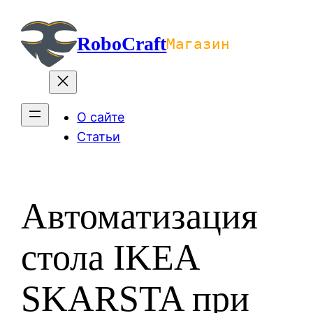
Перейти
к
RoboCraft
Магазин
содержимому
О сайте
Статьи
Автоматизация
стола IKEA
SKARSTA при