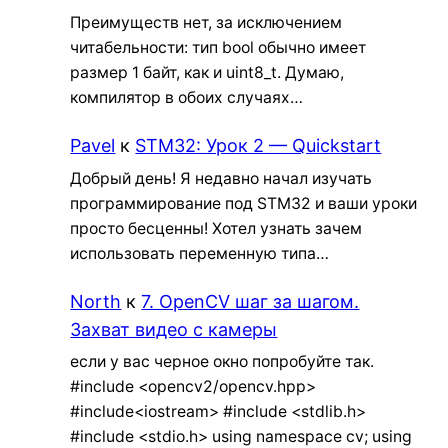
Преимуществ нет, за исключением
читабельности: тип bool обычно имеет
размер 1 байт, как и uint8_t. Думаю,
компилятор в обоих случаях…
Pavel
к
STM32: Урок 2 — Quickstart
Добрый день! Я недавно начал изучать
программирование под STM32 и ваши уроки
просто бесценны! Хотел узнать зачем
использовать переменную типа…
North
к
7. OpenCV шаг за шагом.
Захват видео с камеры
если у вас черное окно попробуйте так.
#include <opencv2/opencv.hpp>
#include<iostream> #include <stdlib.h>
#include <stdio.h> using namespace cv; using