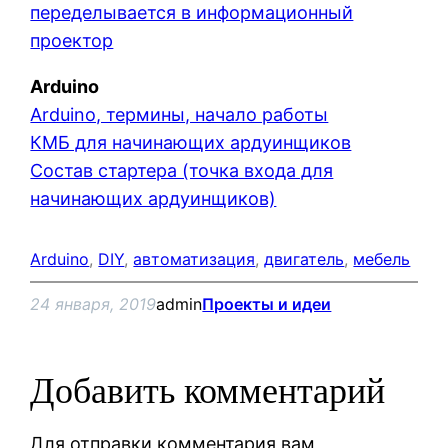
переделывается в информационный
проектор
Arduino
Arduino, термины, начало работы
КМБ для начинающих ардуинщиков
Состав стартера (точка входа для
начинающих ардуинщиков)
Arduino
, 
DIY
, 
автоматизация
, 
двигатель
, 
мебель
24 января, 2019
admin
Проекты и идеи
Добавить комментарий
Для отправки комментария вам