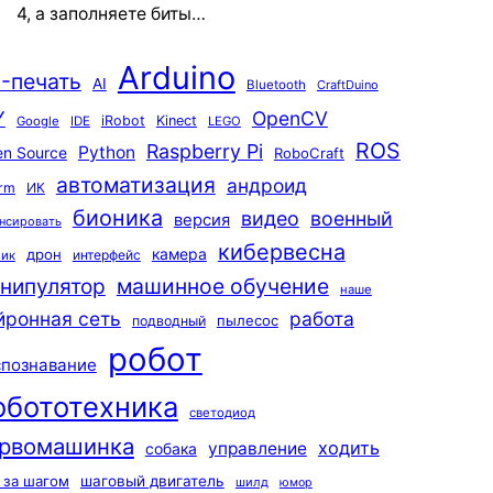
4, а заполняете биты…
Arduino
-печать
AI
Bluetooth
CraftDuino
Y
OpenCV
iRobot
Kinect
Google
IDE
LEGO
ROS
Raspberry Pi
Python
n Source
RoboCraft
автоматизация
андроид
rm
ИК
бионика
видео
военный
версия
нсировать
кибервесна
камера
дрон
интерфейс
чик
машинное обучение
нипулятор
наше
йронная сеть
работа
пылесос
подводный
робот
спознавание
обототехника
светодиод
рвомашинка
ходить
управление
собака
 за шагом
шаговый двигатель
шилд
юмор