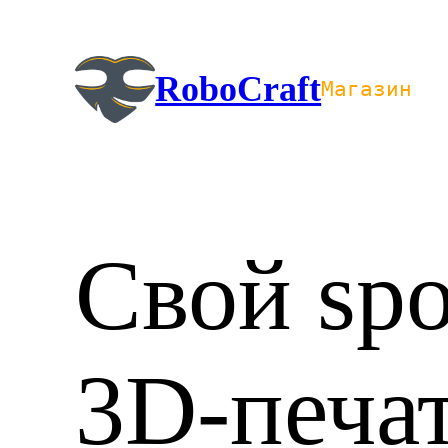
Перейти
к
содержимому
RoboCraft
Магазин
Свой spo
3D-печа