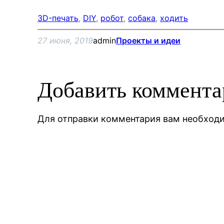
3D-печать
, 
DIY
, 
робот
, 
собака
, 
ходить
27 июня, 2019
admin
Проекты и идеи
Добавить коммент
Для отправки комментария вам необхо