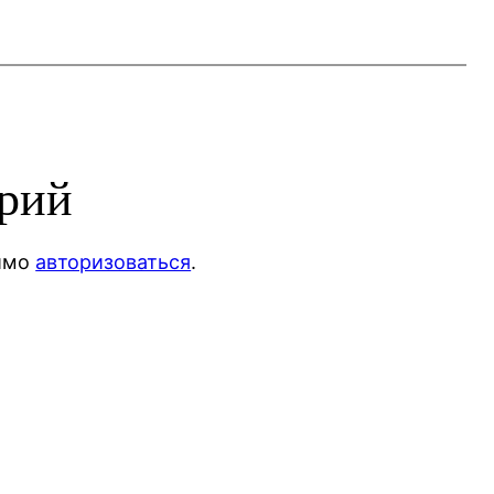
арий
димо
авторизоваться
.