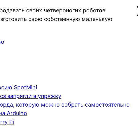
продавать своих четвероногих роботов
изготовить свою собственную маленькую
no
рсию SpotMini
cs запрягли в упряжку
форда, которую можно собрать самостоятельно
а Arduino
ry Pi