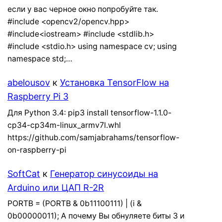
если у вас черное окно попробуйте так.
#include <opencv2/opencv.hpp>
#include<iostream> #include <stdlib.h>
#include <stdio.h> using namespace cv; using
namespace std;…
abelousov
к
Установка TensorFlow на
Raspberry Pi 3
Для Python 3.4: pip3 install tensorflow-1.1.0-
cp34-cp34m-linux_armv7l.whl
https://github.com/samjabrahams/tensorflow-
on-raspberry-pi
SoftCat
к
Генератор синусоиды на
Arduino или ЦАП R-2R
PORTB = (PORTB & 0b11100111) | (i &
0b00000011); А почему Вы обнуляете биты 3 и