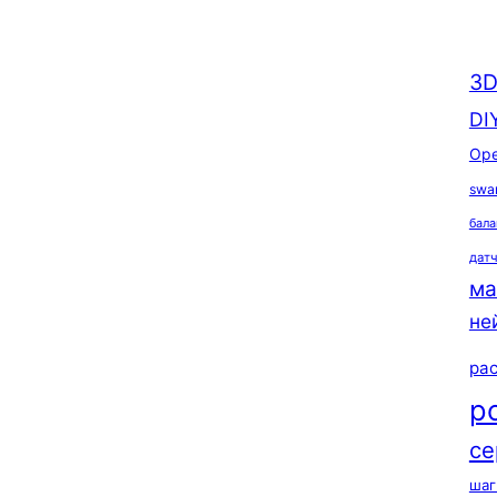
3D
DI
Ope
swa
бала
дат
ма
не
ра
р
се
шаг