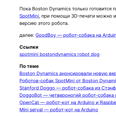
Пока Boston Dynamics только готовится 
SpotMini
, при помощи 3D-печати можно 
версию этого робота.
далее:
GoodBoy — робот-собака на Ardui
Ссылки
spotmini bostondynamics robot dog
По теме
Boston Dynamics анонсировали новую ве
Роботов-собак SpotMini от Boston Dynami
Stanford Doggo — робот-собака из Стэн
DoggoBot — четвероногий робот-собака н
OpenCat — робот-кот на Arduino и Raspber
Mini serval — робот-кот на Arduino