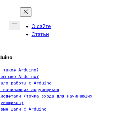
О сайте
Статьи
duino
о такое Arduino?
чем мне Arduino?
чало работы с Arduino
я начинающих ардуинщиков
диодетали (точка входа для начинающих 
дуинщиков)
рвые шаги с Arduino