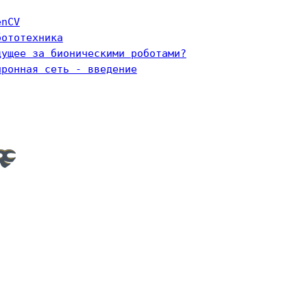
enCV
бототехника
дущее за бионическими роботами?
йронная сеть - введение