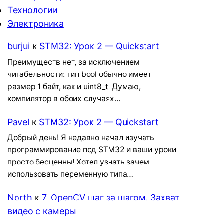
Технологии
Электроника
burjui
к
STM32: Урок 2 — Quickstart
Преимуществ нет, за исключением
читабельности: тип bool обычно имеет
размер 1 байт, как и uint8_t. Думаю,
компилятор в обоих случаях…
Pavel
к
STM32: Урок 2 — Quickstart
Добрый день! Я недавно начал изучать
программирование под STM32 и ваши уроки
просто бесценны! Хотел узнать зачем
использовать переменную типа…
North
к
7. OpenCV шаг за шагом. Захват
видео с камеры