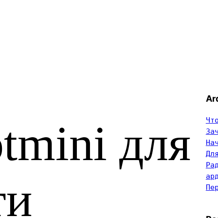
Ar
Чт
tmini для
За
На
Дл
Ра
ар
ти
Пе