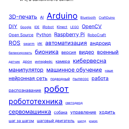
Arduino
3D-печать
AI
Bluetooth
CraftDuino
DIY
OpenCV
iRobot
Kinect
Google
IDE
LEGO
Raspberry Pi
Python
Open Source
RoboCraft
ROS
автоматизация
андроид
swarm
ИК
бионика
видео
военный
версия
балансировать
кибервесна
камера
дрон
интерфейс
датчик
машинное обучение
манипулятор
наше
нейронная сеть
работа
пылесос
подводный
робот
распознавание
робототехника
светодиод
сервомашинка
ходить
управление
собака
шаг за шагом
шаговый двигатель
шилд
юмор