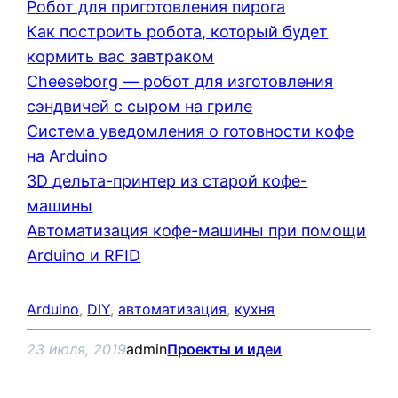
Робот для приготовления пирога
Как построить робота, который будет
кормить вас завтраком
Cheeseborg — робот для изготовления
сэндвичей с сыром на гриле
Система уведомления о готовности кофе
на Arduino
3D дельта-принтер из старой кофе-
машины
Автоматизация кофе-машины при помощи
Arduino и RFID
Arduino
, 
DIY
, 
автоматизация
, 
кухня
23 июля, 2019
admin
Проекты и идеи