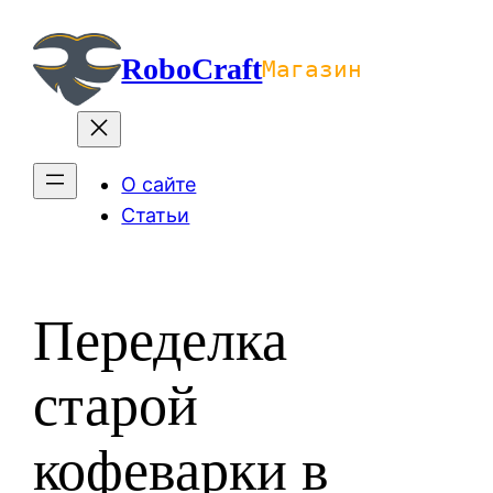
Перейти
к
RoboCraft
Магазин
содержимому
О сайте
Статьи
Переделка
старой
кофеварки в