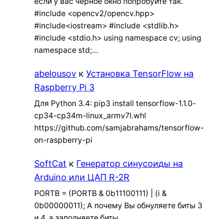
если у вас черное окно попробуйте так.
#include <opencv2/opencv.hpp>
#include<iostream> #include <stdlib.h>
#include <stdio.h> using namespace cv; using
namespace std;…
abelousov
к
Установка TensorFlow на
Raspberry Pi 3
Для Python 3.4: pip3 install tensorflow-1.1.0-
cp34-cp34m-linux_armv7l.whl
https://github.com/samjabrahams/tensorflow-
on-raspberry-pi
SoftCat
к
Генератор синусоиды на
Arduino или ЦАП R-2R
PORTB = (PORTB & 0b11100111) | (i &
0b00000011); А почему Вы обнуляете биты 3
и 4, а заполняете биты…