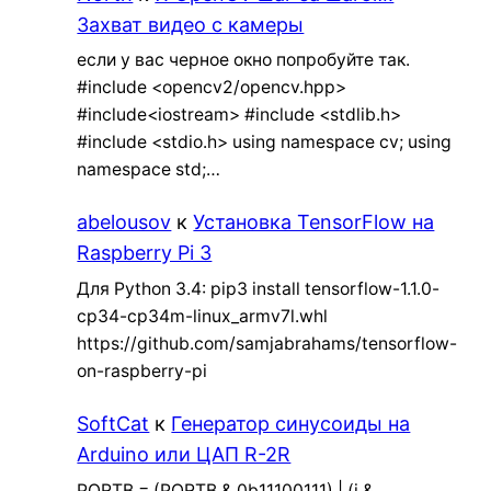
Захват видео с камеры
если у вас черное окно попробуйте так.
#include <opencv2/opencv.hpp>
#include<iostream> #include <stdlib.h>
#include <stdio.h> using namespace cv; using
namespace std;…
abelousov
к
Установка TensorFlow на
Raspberry Pi 3
Для Python 3.4: pip3 install tensorflow-1.1.0-
cp34-cp34m-linux_armv7l.whl
https://github.com/samjabrahams/tensorflow-
on-raspberry-pi
SoftCat
к
Генератор синусоиды на
Arduino или ЦАП R-2R
PORTB = (PORTB & 0b11100111) | (i &