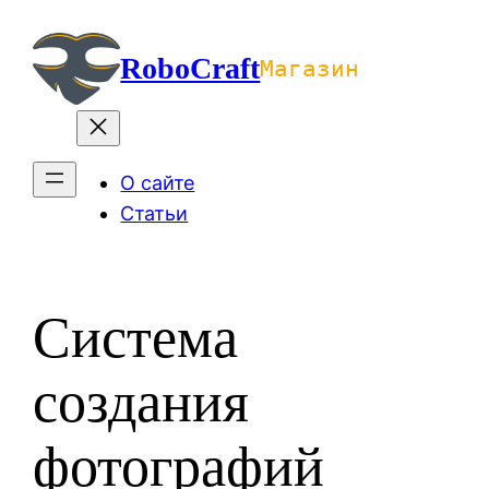
Перейти
к
RoboCraft
Магазин
содержимому
О сайте
Статьи
Система
создания
фотографий