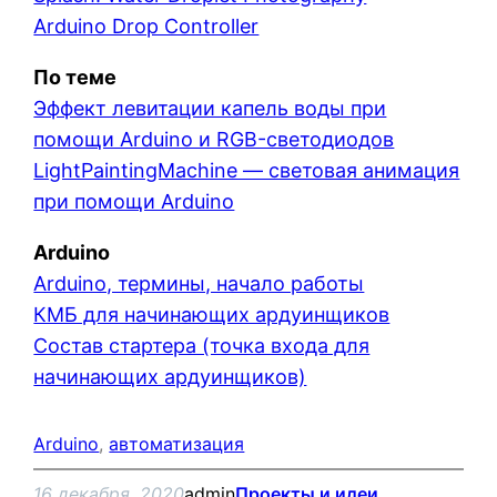
Arduino Drop Controller
По теме
Эффект левитации капель воды при
помощи Arduino и RGB-светодиодов
LightPaintingMachine — световая анимация
при помощи Arduino
Arduino
Arduino, термины, начало работы
КМБ для начинающих ардуинщиков
Состав стартера (точка входа для
начинающих ардуинщиков)
Arduino
, 
автоматизация
16 декабря, 2020
admin
Проекты и идеи