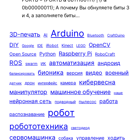
0b00000011); А почему Вы обнуляете биты 3
и 4, а заполняете биты…
Arduino
3D-печать
AI
Bluetooth
CraftDuino
DIY
OpenCV
iRobot
Kinect
Google
IDE
LEGO
Raspberry Pi
Python
Open Source
RoboCraft
ROS
автоматизация
андроид
swarm
ИК
бионика
видео
военный
версия
балансировать
кибервесна
камера
дрон
интерфейс
датчик
машинное обучение
манипулятор
наше
нейронная сеть
работа
пылесос
подводный
робот
распознавание
робототехника
светодиод
сервомашинка
ходить
управление
собака