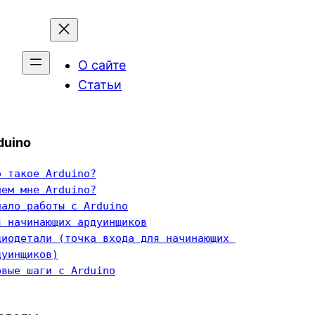
О сайте
Статьи
duino
о такое Arduino?
чем мне Arduino?
чало работы с Arduino
я начинающих ардуинщиков
диодетали (точка входа для начинающих 
дуинщиков)
рвые шаги с Arduino