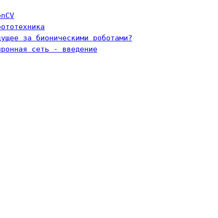
enCV
бототехника
дущее за бионическими роботами?
йронная сеть - введение