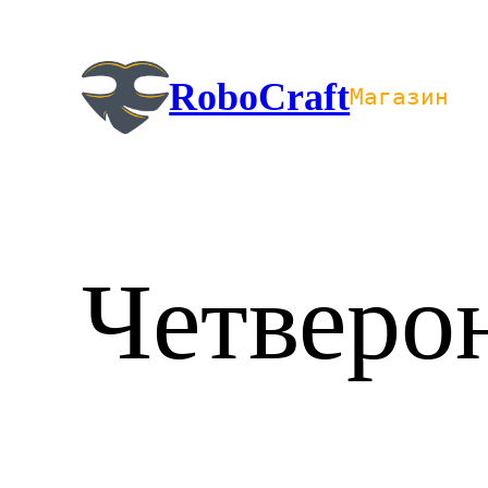
Перейти
к
содержимому
RoboCraft
Магазин
Четверо