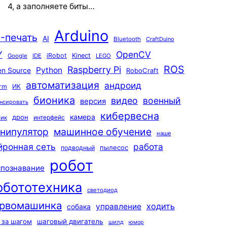
4, а заполняете биты…
Arduino
-печать
AI
Bluetooth
CraftDuino
Y
OpenCV
iRobot
Kinect
Google
IDE
LEGO
ROS
Raspberry Pi
Python
n Source
RoboCraft
автоматизация
андроид
rm
ИК
бионика
видео
военный
версия
нсировать
кибервесна
камера
дрон
интерфейс
чик
машинное обучение
нипулятор
наше
йронная сеть
работа
пылесос
подводный
робот
спознавание
обототехника
светодиод
рвомашинка
ходить
управление
собака
 за шагом
шаговый двигатель
шилд
юмор