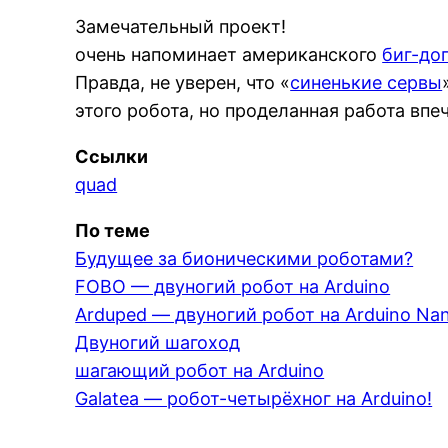
Замечательный проект!
очень напоминает американского
биг-до
Правда, не уверен, что «
синенькие сервы
этого робота, но проделанная работа впе
Ссылки
quad
По теме
Будущее за бионическими роботами?
FOBO — двуногий робот на Arduino
Arduped — двуногий робот на Arduino Na
Двуногий шагоход
шагающий робот на Arduino
Galatea — робот-четырёхног на Arduino!