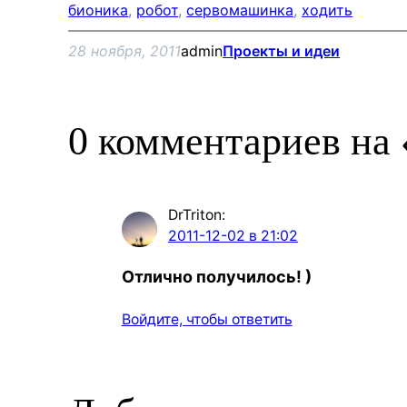
бионика
, 
робот
, 
сервомашинка
, 
ходить
28 ноября, 2011
admin
Проекты и идеи
0 комментариев на
DrTriton
:
2011-12-02 в 21:02
Отлично получилось! )
Войдите, чтобы ответить