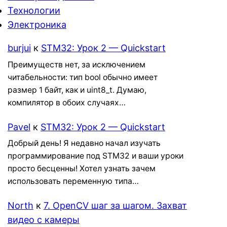
Технологии
Электроника
burjui
к
STM32: Урок 2 — Quickstart
Преимуществ нет, за исключением
читабельности: тип bool обычно имеет
размер 1 байт, как и uint8_t. Думаю,
компилятор в обоих случаях…
Pavel
к
STM32: Урок 2 — Quickstart
Добрый день! Я недавно начал изучать
программирование под STM32 и ваши уроки
просто бесценны! Хотел узнать зачем
использовать переменную типа…
North
к
7. OpenCV шаг за шагом. Захват
видео с камеры