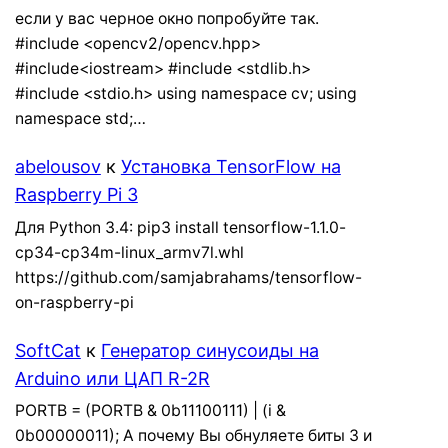
если у вас черное окно попробуйте так.
#include <opencv2/opencv.hpp>
#include<iostream> #include <stdlib.h>
#include <stdio.h> using namespace cv; using
namespace std;…
abelousov
к
Установка TensorFlow на
Raspberry Pi 3
Для Python 3.4: pip3 install tensorflow-1.1.0-
cp34-cp34m-linux_armv7l.whl
https://github.com/samjabrahams/tensorflow-
on-raspberry-pi
SoftCat
к
Генератор синусоиды на
Arduino или ЦАП R-2R
PORTB = (PORTB & 0b11100111) | (i &
0b00000011); А почему Вы обнуляете биты 3 и