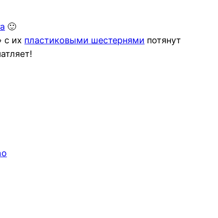
га
🙂
» с их
пластиковыми шестернями
потянут
чатляет!
no