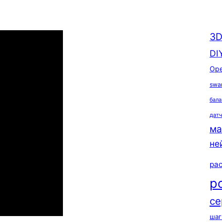
3D
DI
Ope
swa
бала
дат
ма
не
ра
р
се
шаг