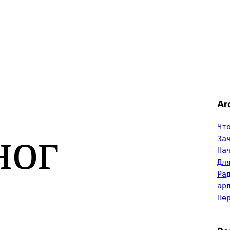
Ar
Чт
ног
За
На
Дл
Ра
ар
Пе