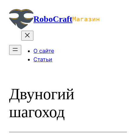
Перейти
к
RoboCraft
Магазин
содержимому
О сайте
Статьи
Двуногий
шагоход