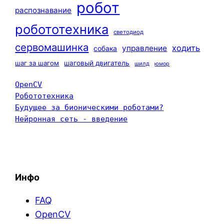
робот
распознавание
робототехника
светодиод
сервомашинка
ходить
управление
собака
шаг за шагом
шаговый двигатель
шилд
юмор
OpenCV
Робототехника
Будущее за бионическими роботами?
Нейронная сеть - введение
Инфо
FAQ
OpenCV