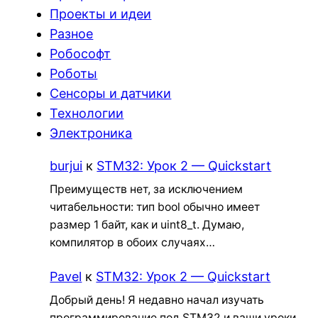
Проекты и идеи
Разное
Робософт
Роботы
Сенсоры и датчики
Технологии
Электроника
burjui
к
STM32: Урок 2 — Quickstart
Преимуществ нет, за исключением
читабельности: тип bool обычно имеет
размер 1 байт, как и uint8_t. Думаю,
компилятор в обоих случаях…
Pavel
к
STM32: Урок 2 — Quickstart
Добрый день! Я недавно начал изучать
программирование под STM32 и ваши уроки