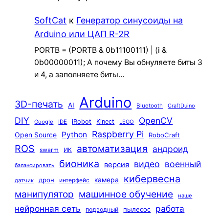
SoftCat
к
Генератор синусоиды на
Arduino или ЦАП R-2R
PORTB = (PORTB & 0b11100111) | (i &
0b00000011); А почему Вы обнуляете биты 3
и 4, а заполняете биты…
Arduino
3D-печать
AI
Bluetooth
CraftDuino
DIY
OpenCV
iRobot
Kinect
Google
IDE
LEGO
Raspberry Pi
Python
Open Source
RoboCraft
ROS
автоматизация
андроид
swarm
ИК
бионика
видео
военный
версия
балансировать
кибервесна
камера
дрон
интерфейс
датчик
машинное обучение
манипулятор
наше
нейронная сеть
работа
пылесос
подводный