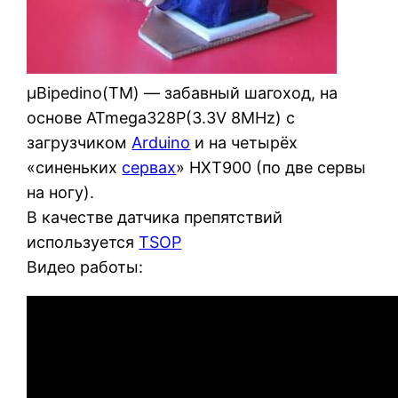
µBipedino(TM) — забавный шагоход, на
основе ATmega328P(3.3V 8MHz) с
загрузчиком
Arduino
и на четырёх
«синеньких
сервах
» HXT900 (по две сервы
на ногу).
В качестве датчика препятствий
используется
TSOP
Видео работы: