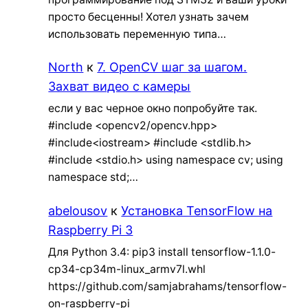
просто бесценны! Хотел узнать зачем
использовать переменную типа…
North
к
7. OpenCV шаг за шагом.
Захват видео с камеры
если у вас черное окно попробуйте так.
#include <opencv2/opencv.hpp>
#include<iostream> #include <stdlib.h>
#include <stdio.h> using namespace cv; using
namespace std;…
abelousov
к
Установка TensorFlow на
Raspberry Pi 3
Для Python 3.4: pip3 install tensorflow-1.1.0-
cp34-cp34m-linux_armv7l.whl
https://github.com/samjabrahams/tensorflow-
on-raspberry-pi