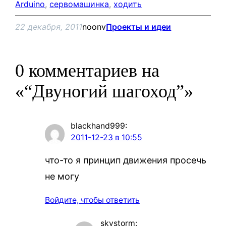
Arduino
, 
сервомашинка
, 
ходить
22 декабря, 2011
noonv
Проекты и идеи
0 комментариев на
«“Двуногий шагоход”»
blackhand999
:
2011-12-23 в 10:55
что-то я принцип движения просечь
не могу
Войдите, чтобы ответить
skystorm
: