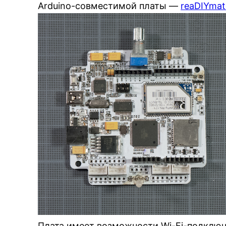
Arduino-совместимой платы —
reaDIYmat
Плата имеет возможности Wi-Fi-подключ