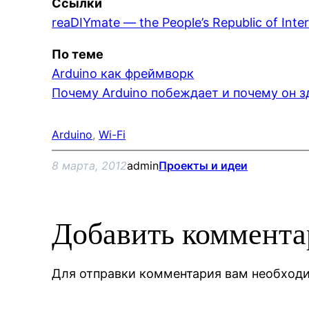
Ссылки
reaDIYmate — the People’s Republic of Inte
По теме
Arduino как фреймворк
Почему Arduino побеждает и почему он з
Arduino
, 
Wi-Fi
8 марта, 2012
admin
Проекты и идеи
Добавить коммент
Для отправки комментария вам необхо