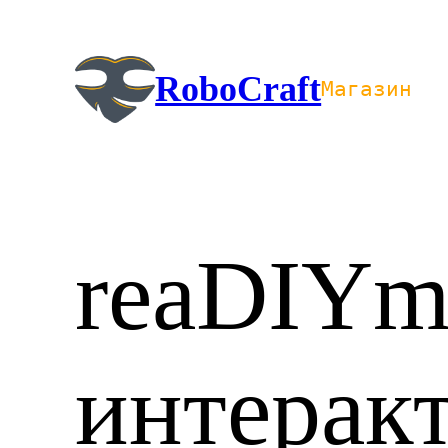
Перейти
к
содержимому
RoboCraft
Магазин
reaDIYm
интерак