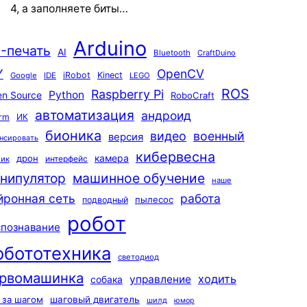
4, а заполняете биты…
Arduino
-печать
AI
Bluetooth
CraftDuino
Y
OpenCV
iRobot
Kinect
Google
IDE
LEGO
ROS
Raspberry Pi
Python
n Source
RoboCraft
автоматизация
андроид
rm
ИК
бионика
видео
военный
версия
нсировать
кибервесна
камера
дрон
интерфейс
чик
машинное обучение
нипулятор
наше
йронная сеть
работа
пылесос
подводный
робот
спознавание
обототехника
светодиод
рвомашинка
ходить
управление
собака
 за шагом
шаговый двигатель
шилд
юмор