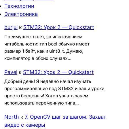
Технологии
Электроника
burjui
к
STM32: Урок 2 — Quickstart
Преимуществ нет, за исключением
читабельности: тип bool обычно имеет
размер 1 байт, как и uint8_t. Думаю,
компилятор в обоих случаях…
Pavel
к
STM32: Урок 2 — Quickstart
Добрый день! Я недавно начал изучать
программирование под STM32 и ваши уроки
просто бесценны! Хотел узнать зачем
использовать переменную типа…
North
к
7. OpenCV шаг за шагом. Захват
видео с камеры