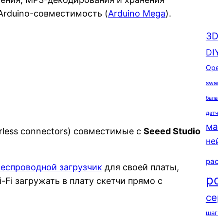
 Arduino-совместимость (
Arduino Mega
).
3D
DI
Ope
swa
бала
дат
ма
rless connectors) совместимые с
Seeed Studio
не
ра
беспроводной загрузчик
для своей платы,
р
-Fi загружать в плату скетчи прямо с
се
шаг