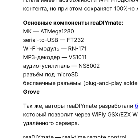
контента, но при этом сохраняет 100%-ю
Основные компоненты reaDIYmate:
МК — ATMega1280
serial-to-USB — FT232
Wi-Fi-модуль — RN-171
MP3-декодер — VS1011
аудио-усилитель — NS8002
разъём под microSD
беспаечные разъёмы (plug-and-play solde
Grove
Так же, авторы reaDIYmate разработали
который позволит через WiFly GSX/EZX Wi
удалённого сервера.
reaDIYmate — real-time remote control