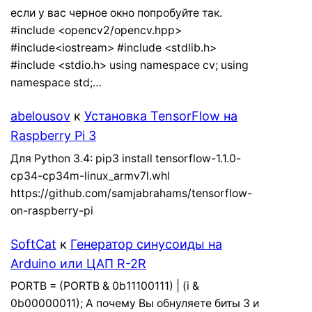
если у вас черное окно попробуйте так.
#include <opencv2/opencv.hpp>
#include<iostream> #include <stdlib.h>
#include <stdio.h> using namespace cv; using
namespace std;…
abelousov
к
Установка TensorFlow на
Raspberry Pi 3
Для Python 3.4: pip3 install tensorflow-1.1.0-
cp34-cp34m-linux_armv7l.whl
https://github.com/samjabrahams/tensorflow-
on-raspberry-pi
SoftCat
к
Генератор синусоиды на
Arduino или ЦАП R-2R
PORTB = (PORTB & 0b11100111) | (i &
0b00000011); А почему Вы обнуляете биты 3 и