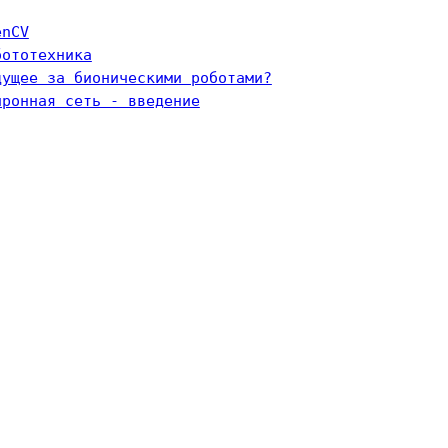
enCV
бототехника
дущее за бионическими роботами?
йронная сеть - введение