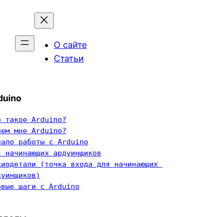
О сайте
Статьи
duino
о такое Arduino?
чем мне Arduino?
чало работы с Arduino
я начинающих ардуинщиков
диодетали (точка входа для начинающих 
дуинщиков)
рвые шаги с Arduino