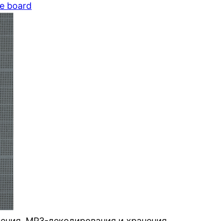
e board
ения, MP3-декодирования и хранения