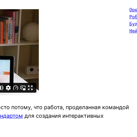
Op
Ро
Бу
Не
сто потому, что работа, проделанная командой
андартом
для создания интерактивных