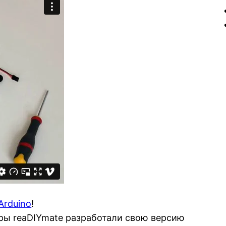
Arduino
!
оры reaDIYmate разработали свою версию