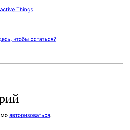
ractive Things
десь, чтобы остаться?
арий
димо
авторизоваться
.