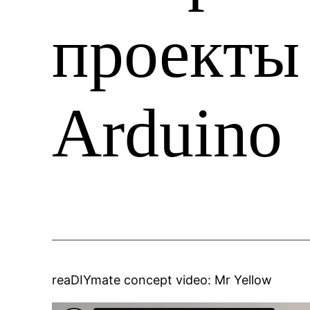
проекты 
Arduino
reaDIYmate concept video: Mr Yellow