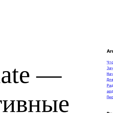
Ar
Чт
ate —
За
На
Дл
Ра
ар
тивные
Пе