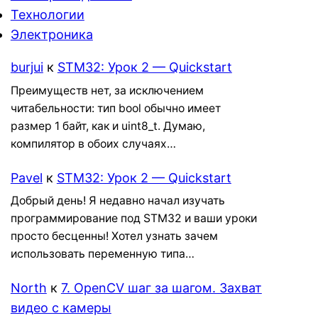
Технологии
Электроника
burjui
к
STM32: Урок 2 — Quickstart
Преимуществ нет, за исключением
читабельности: тип bool обычно имеет
размер 1 байт, как и uint8_t. Думаю,
компилятор в обоих случаях…
Pavel
к
STM32: Урок 2 — Quickstart
Добрый день! Я недавно начал изучать
программирование под STM32 и ваши уроки
просто бесценны! Хотел узнать зачем
использовать переменную типа…
North
к
7. OpenCV шаг за шагом. Захват
видео с камеры