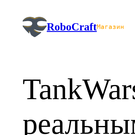
Перейти
к
содержимому
RoboCraft
Магазин
TankWars
реальны