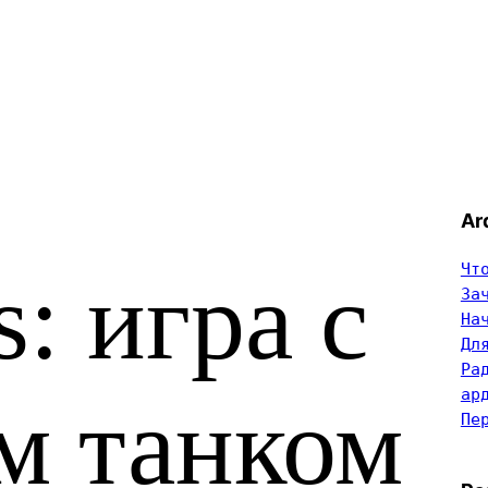
Ar
Чт
: игра с
За
На
Дл
Ра
ар
м танком
Пе