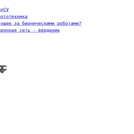
enCV
бототехника
дущее за бионическими роботами?
йронная сеть - введение