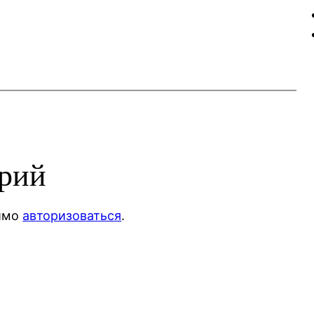
арий
димо
авторизоваться
.