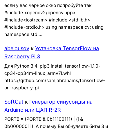
если у вас черное окно попробуйте так.
#include <opencv2/opencv.hpp>
#include<iostream> #include <stdlib.h>
#include <stdio.h> using namespace cv; using
namespace std;…
abelousov
к
Установка TensorFlow на
Raspberry Pi 3
Для Python 3.4: pip3 install tensorflow-1.1.0-
cp34-cp34m-linux_armv7l.whl
https://github.com/samjabrahams/tensorflow-
on-raspberry-pi
SoftCat
к
Генератор синусоиды на
Arduino или ЦАП R-2R
PORTB = (PORTB & 0b11100111) | (i &
0b00000011); А почему Вы обнуляете биты 3 и