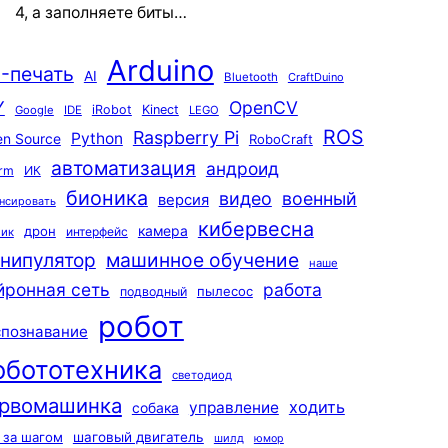
4, а заполняете биты…
Arduino
-печать
AI
Bluetooth
CraftDuino
Y
OpenCV
iRobot
Kinect
Google
IDE
LEGO
ROS
Raspberry Pi
Python
n Source
RoboCraft
автоматизация
андроид
rm
ИК
бионика
видео
военный
версия
нсировать
кибервесна
камера
дрон
интерфейс
чик
машинное обучение
нипулятор
наше
йронная сеть
работа
пылесос
подводный
робот
спознавание
обототехника
светодиод
рвомашинка
ходить
управление
собака
 за шагом
шаговый двигатель
шилд
юмор