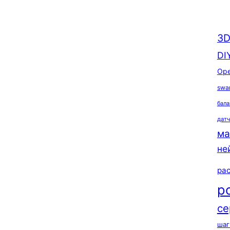
3D
DI
Ope
swa
бала
дат
ма
не
ра
р
се
шаг