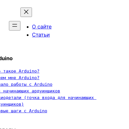
О сайте
Статьи
duino
о такое Arduino?
чем мне Arduino?
чало работы с Arduino
я начинающих ардуинщиков
диодетали (точка входа для начинающих 
дуинщиков)
рвые шаги с Arduino