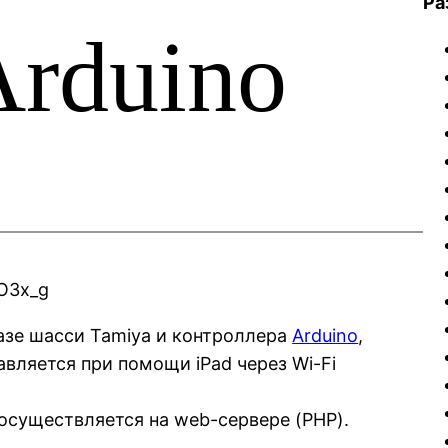
Ра
Arduino
O3x_g
базе шасси Tamiya и контроллера
Arduino
,
авляется при помощи iPad через Wi-Fi
осуществляется на web-сервере (PHP).