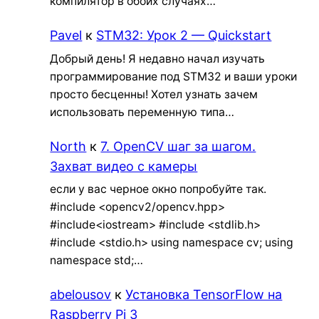
компилятор в обоих случаях…
Pavel
к
STM32: Урок 2 — Quickstart
Добрый день! Я недавно начал изучать
программирование под STM32 и ваши уроки
просто бесценны! Хотел узнать зачем
использовать переменную типа…
North
к
7. OpenCV шаг за шагом.
Захват видео с камеры
если у вас черное окно попробуйте так.
#include <opencv2/opencv.hpp>
#include<iostream> #include <stdlib.h>
#include <stdio.h> using namespace cv; using
namespace std;…
abelousov
к
Установка TensorFlow на
Raspberry Pi 3