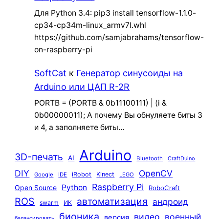
Для Python 3.4: pip3 install tensorflow-1.1.0-
cp34-cp34m-linux_armv7l.whl
https://github.com/samjabrahams/tensorflow-
on-raspberry-pi
SoftCat
к
Генератор синусоиды на
Arduino или ЦАП R-2R
PORTB = (PORTB & 0b11100111) | (i &
0b00000011); А почему Вы обнуляете биты 3
и 4, а заполняете биты…
Arduino
3D-печать
AI
Bluetooth
CraftDuino
DIY
OpenCV
iRobot
Kinect
Google
IDE
LEGO
Raspberry Pi
Python
Open Source
RoboCraft
ROS
автоматизация
андроид
swarm
ИК
бионика
видео
военный
версия
балансировать