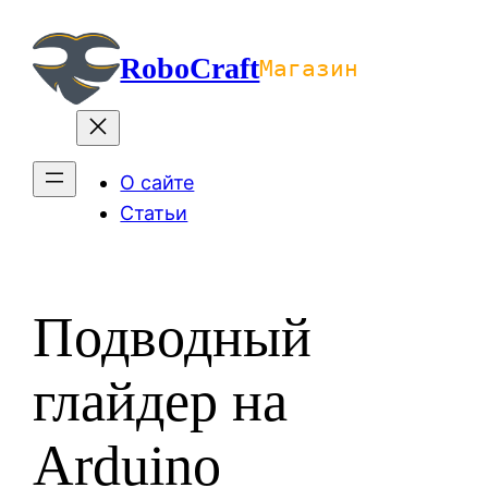
Перейти
к
RoboCraft
Магазин
содержимому
О сайте
Статьи
Подводный
глайдер на
Arduino