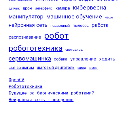
кибервесна
камера
дрон
интерфейс
датчик
машинное обучение
манипулятор
наше
нейронная сеть
работа
пылесос
подводный
робот
распознавание
робототехника
светодиод
сервомашинка
ходить
управление
собака
шаг за шагом
шаговый двигатель
шилд
юмор
OpenCV
Робототехника
Будущее за бионическими роботами?
Нейронная сеть - введение