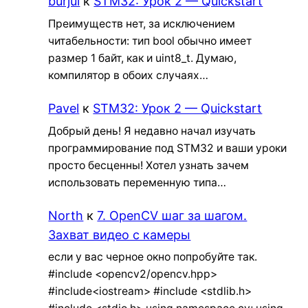
burjui
к
STM32: Урок 2 — Quickstart
Преимуществ нет, за исключением
читабельности: тип bool обычно имеет
размер 1 байт, как и uint8_t. Думаю,
компилятор в обоих случаях…
Pavel
к
STM32: Урок 2 — Quickstart
Добрый день! Я недавно начал изучать
программирование под STM32 и ваши уроки
просто бесценны! Хотел узнать зачем
использовать переменную типа…
North
к
7. OpenCV шаг за шагом.
Захват видео с камеры
если у вас черное окно попробуйте так.
#include <opencv2/opencv.hpp>
#include<iostream> #include <stdlib.h>