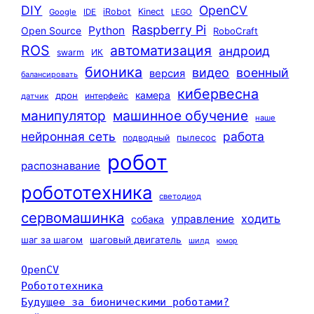
DIY
OpenCV
iRobot
Kinect
Google
IDE
LEGO
Raspberry Pi
Python
Open Source
RoboCraft
ROS
автоматизация
андроид
swarm
ИК
бионика
видео
военный
версия
балансировать
кибервесна
камера
дрон
интерфейс
датчик
машинное обучение
манипулятор
наше
нейронная сеть
работа
пылесос
подводный
робот
распознавание
робототехника
светодиод
сервомашинка
ходить
управление
собака
шаг за шагом
шаговый двигатель
шилд
юмор
OpenCV
Робототехника
Будущее за бионическими роботами?