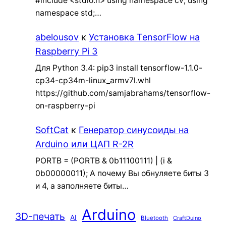
#include <stdio.h> using namespace cv; using
namespace std;…
abelousov
к
Установка TensorFlow на
Raspberry Pi 3
Для Python 3.4: pip3 install tensorflow-1.1.0-
cp34-cp34m-linux_armv7l.whl
https://github.com/samjabrahams/tensorflow-
on-raspberry-pi
SoftCat
к
Генератор синусоиды на
Arduino или ЦАП R-2R
PORTB = (PORTB & 0b11100111) | (i &
0b00000011); А почему Вы обнуляете биты 3
и 4, а заполняете биты…
Arduino
3D-печать
AI
Bluetooth
CraftDuino