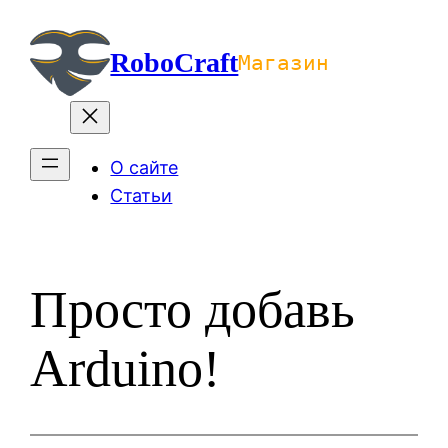
Перейти
к
RoboCraft
Магазин
содержимому
О сайте
Статьи
Просто добавь
Arduino!