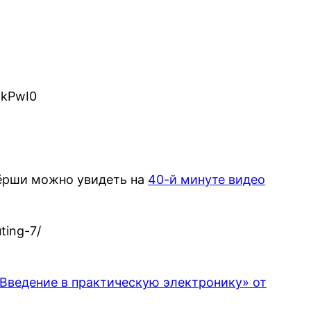
6kPwI0
зёрши можно увидеть на
40-й минуте видео
ting-7/
Введение в практическую электронику» от