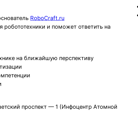
ооснователь
RoboCraft.ru
я робототехники и поможет ответить на
ехнике на ближайшую перспективу
отизации
компетенции
и
ветский проспект — 1 (Инфоцентр Атомной