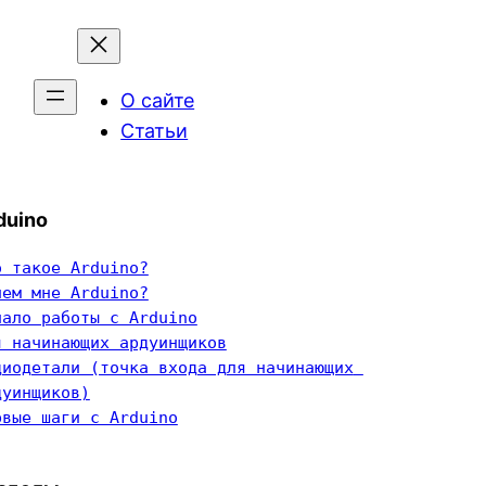
О сайте
Статьи
duino
о такое Arduino?
чем мне Arduino?
чало работы с Arduino
я начинающих ардуинщиков
диодетали (точка входа для начинающих 
дуинщиков)
рвые шаги с Arduino