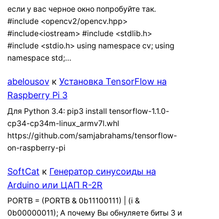
если у вас черное окно попробуйте так.
#include <opencv2/opencv.hpp>
#include<iostream> #include <stdlib.h>
#include <stdio.h> using namespace cv; using
namespace std;…
abelousov
к
Установка TensorFlow на
Raspberry Pi 3
Для Python 3.4: pip3 install tensorflow-1.1.0-
cp34-cp34m-linux_armv7l.whl
https://github.com/samjabrahams/tensorflow-
on-raspberry-pi
SoftCat
к
Генератор синусоиды на
Arduino или ЦАП R-2R
PORTB = (PORTB & 0b11100111) | (i &
0b00000011); А почему Вы обнуляете биты 3 и