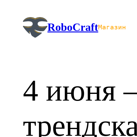
Перейти
к
содержимому
RoboCraft
Магазин
4 июня
трендск