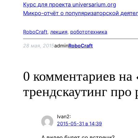
Курс для проекта universarium.org
Микро-отчёт о популяризаторской деяте
RoboCraft
, 
лекция
, 
робототехника
28 мая, 2015
admin
RoboCraft
0 комментариев на
трендскаутинг про 
Ivan2
:
2015-05-31 в 14:39
А видео будет со встречи?