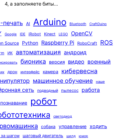
4, а заполняете биты…
Arduino
-печать
AI
Bluetooth
CraftDuino
Y
OpenCV
iRobot
Kinect
Google
IDE
LEGO
ROS
Raspberry Pi
Python
n Source
RoboCraft
автоматизация
андроид
rm
ИК
бионика
видео
военный
версия
нсировать
кибервесна
камера
дрон
интерфейс
чик
машинное обучение
нипулятор
наше
йронная сеть
работа
пылесос
подводный
робот
спознавание
обототехника
светодиод
рвомашинка
ходить
управление
собака
 за шагом
шаговый двигатель
шилд
юмор