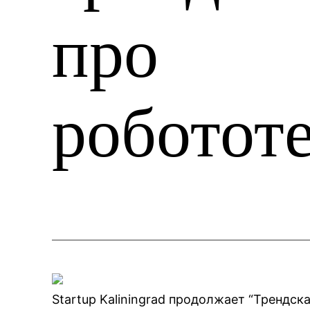
про
роботот
Startup Kaliningrad продолжает “Трендск