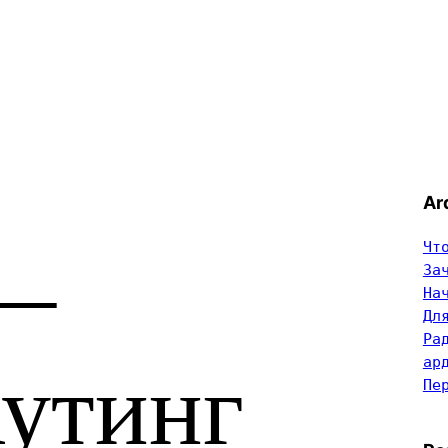
Ar
Чт
 —
За
На
Дл
Ра
ар
аутинг
Пе