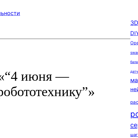
льности
3D
DI
Ope
swa
бала
 «“4 июня —
дат
ма
робототехнику”»
не
ра
р
се
шаг