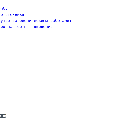
enCV
бототехника
дущее за бионическими роботами?
йронная сеть - введение