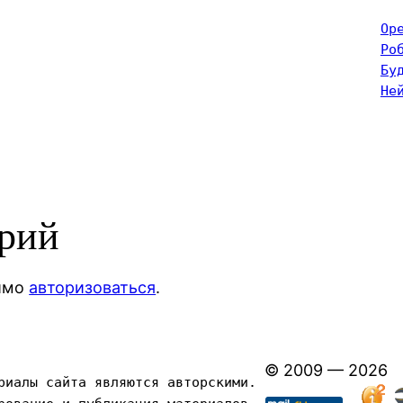
Op
Ро
Бу
Не
арий
димо
авторизоваться
.
© 2009 — 2026
риалы сайта являются авторскими. 