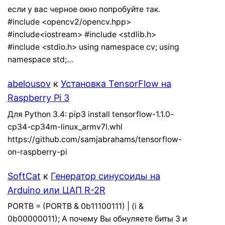
если у вас черное окно попробуйте так.
#include <opencv2/opencv.hpp>
#include<iostream> #include <stdlib.h>
#include <stdio.h> using namespace cv; using
namespace std;…
abelousov
к
Установка TensorFlow на
Raspberry Pi 3
Для Python 3.4: pip3 install tensorflow-1.1.0-
cp34-cp34m-linux_armv7l.whl
https://github.com/samjabrahams/tensorflow-
on-raspberry-pi
SoftCat
к
Генератор синусоиды на
Arduino или ЦАП R-2R
PORTB = (PORTB & 0b11100111) | (i &
0b00000011); А почему Вы обнуляете биты 3 и