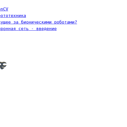
enCV
бототехника
дущее за бионическими роботами?
йронная сеть - введение