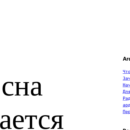
Ar
Чт
сна
За
На
Дл
Ра
ар
ается
Пе