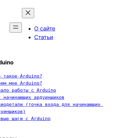
О сайте
Статьи
duino
о такое Arduino?
чем мне Arduino?
чало работы с Arduino
я начинающих ардуинщиков
диодетали (точка входа для начинающих 
дуинщиков)
рвые шаги с Arduino