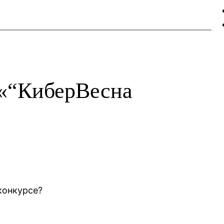
 «“КиберВесна
 конкурсе?