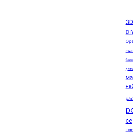
3D
DI
Ope
swa
бала
дат
ма
не
ра
р
се
шаг