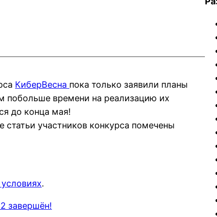
Ра
урса
КиберВесна
пока только заявили планы
им побольше времени на реализацию их
я до конца мая!
е статьи участников конкурса помечены
и условиях
.
2 завершён!