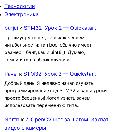
Технологии
Электроника
burjui
к
STM32: Урок 2 — Quickstart
Преимуществ нет, за исключением
читабельности: тип bool обычно имеет
размер 1 байт, как и uint8_t. Думаю,
компилятор в обоих случаях…
Pavel
к
STM32: Урок 2 — Quickstart
Добрый день! Я недавно начал изучать
программирование под STM32 и ваши уроки
просто бесценны! Хотел узнать зачем
использовать переменную типа…
North
к
7. OpenCV шаг за шагом. Захват
видео с камеры