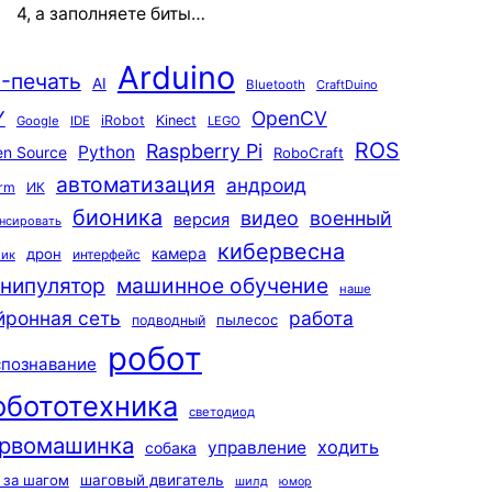
4, а заполняете биты…
Arduino
-печать
AI
Bluetooth
CraftDuino
Y
OpenCV
iRobot
Kinect
Google
IDE
LEGO
ROS
Raspberry Pi
Python
n Source
RoboCraft
автоматизация
андроид
rm
ИК
бионика
видео
военный
версия
нсировать
кибервесна
камера
дрон
интерфейс
чик
машинное обучение
нипулятор
наше
йронная сеть
работа
пылесос
подводный
робот
спознавание
обототехника
светодиод
рвомашинка
ходить
управление
собака
 за шагом
шаговый двигатель
шилд
юмор