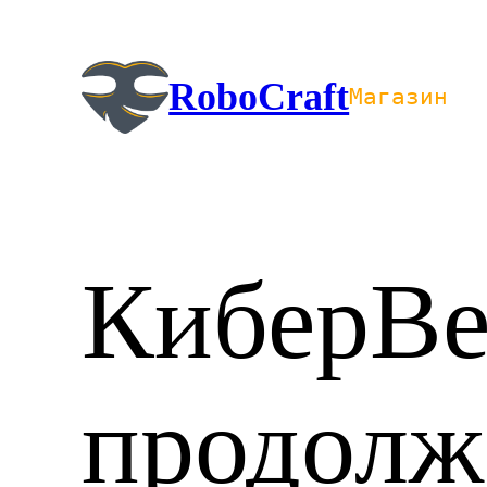
Перейти
к
содержимому
RoboCraft
Магазин
КиберВе
продолж