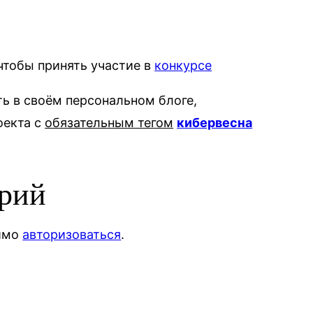
 чтобы принять участие в
конкурсе
ь в своём персональном блоге,
оекта с
обязательным тегом
кибервесна
арий
димо
авторизоваться
.