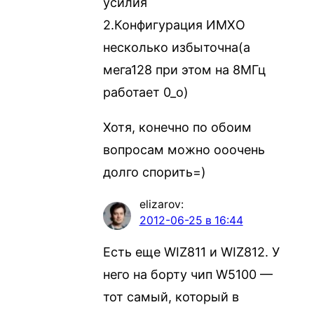
усилия
2.Конфигурация ИМХО
несколько избыточна(а
мега128 при этом на 8МГц
работает 0_о)
Хотя, конечно по обоим
вопросам можно ооочень
долго спорить=)
elizarov
:
2012-06-25 в 16:44
Есть еще WIZ811 и WIZ812. У
него на борту чип W5100 —
тот самый, который в