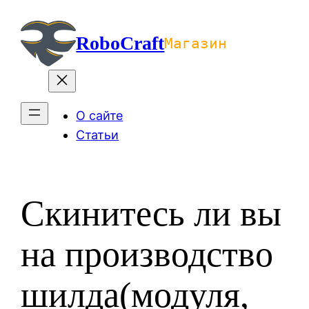
Перейти
к
RoboCraft
Магазин
содержимому
О сайте
Статьи
Скинитесь ли вы
на производство
шилда(модуля,