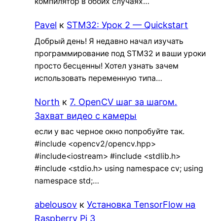
компилятор в обоих случаях…
Pavel
к
STM32: Урок 2 — Quickstart
Добрый день! Я недавно начал изучать
программирование под STM32 и ваши уроки
просто бесценны! Хотел узнать зачем
использовать переменную типа…
North
к
7. OpenCV шаг за шагом.
Захват видео с камеры
если у вас черное окно попробуйте так.
#include <opencv2/opencv.hpp>
#include<iostream> #include <stdlib.h>
#include <stdio.h> using namespace cv; using
namespace std;…
abelousov
к
Установка TensorFlow на
Raspberry Pi 3