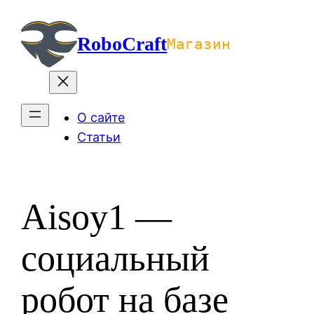
Перейти
к
RoboCraft
Магазин
содержимому
О сайте
Статьи
Aisoy1 —
социальный
робот на базе