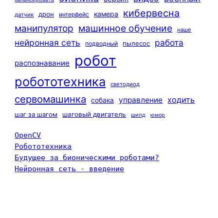
кибервесна
камера
дрон
интерфейс
датчик
машинное обучение
манипулятор
наше
нейронная сеть
работа
пылесос
подводный
робот
распознавание
робототехника
светодиод
сервомашинка
ходить
управление
собака
шаг за шагом
шаговый двигатель
шилд
юмор
OpenCV
Робототехника
Будущее за бионическими роботами?
Нейронная сеть - введение