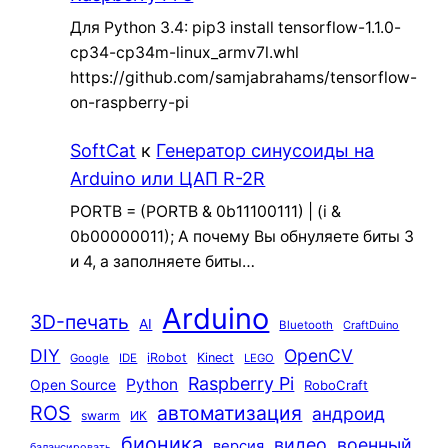
Для Python 3.4: pip3 install tensorflow-1.1.0-
cp34-cp34m-linux_armv7l.whl
https://github.com/samjabrahams/tensorflow-
on-raspberry-pi
SoftCat
к
Генератор синусоиды на
Arduino или ЦАП R-2R
PORTB = (PORTB & 0b11100111) | (i &
0b00000011); А почему Вы обнуляете биты 3
и 4, а заполняете биты…
Arduino
3D-печать
AI
Bluetooth
CraftDuino
DIY
OpenCV
iRobot
Kinect
Google
IDE
LEGO
Raspberry Pi
Python
Open Source
RoboCraft
ROS
автоматизация
андроид
swarm
ИК
бионика
видео
военный
версия
балансировать