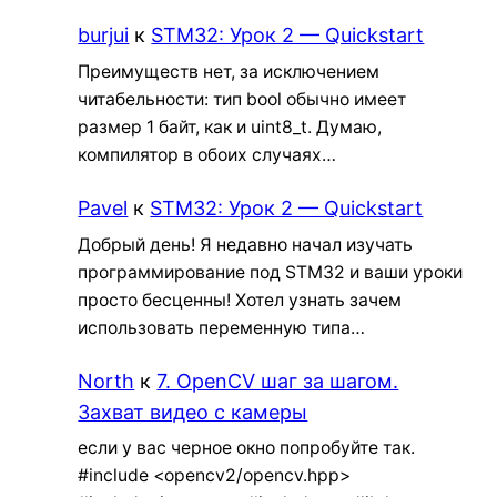
burjui
к
STM32: Урок 2 — Quickstart
Преимуществ нет, за исключением
читабельности: тип bool обычно имеет
размер 1 байт, как и uint8_t. Думаю,
компилятор в обоих случаях…
Pavel
к
STM32: Урок 2 — Quickstart
Добрый день! Я недавно начал изучать
программирование под STM32 и ваши уроки
просто бесценны! Хотел узнать зачем
использовать переменную типа…
North
к
7. OpenCV шаг за шагом.
Захват видео с камеры
если у вас черное окно попробуйте так.
#include <opencv2/opencv.hpp>