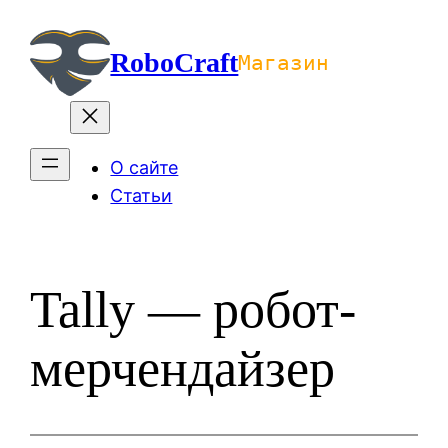
Перейти
к
RoboCraft
Магазин
содержимому
О сайте
Статьи
Tally — робот-
мерчендайзер