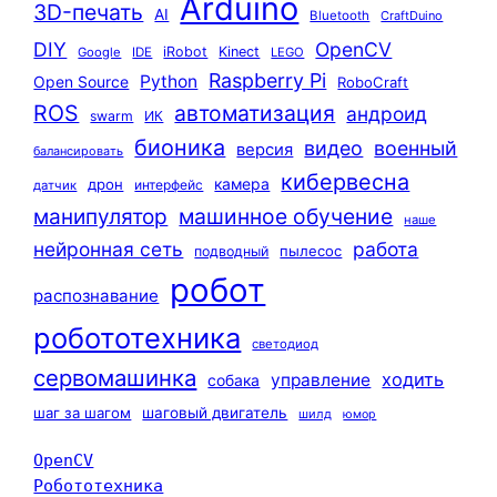
Arduino
3D-печать
AI
Bluetooth
CraftDuino
DIY
OpenCV
iRobot
Kinect
Google
IDE
LEGO
Raspberry Pi
Python
Open Source
RoboCraft
ROS
автоматизация
андроид
swarm
ИК
бионика
видео
военный
версия
балансировать
кибервесна
камера
дрон
интерфейс
датчик
машинное обучение
манипулятор
наше
нейронная сеть
работа
пылесос
подводный
робот
распознавание
робототехника
светодиод
сервомашинка
ходить
управление
собака
шаг за шагом
шаговый двигатель
шилд
юмор
OpenCV
Робототехника