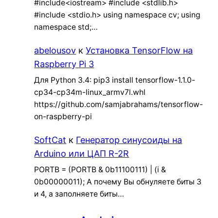
#include<iostream> #include <stdlib.h>
#include <stdio.h> using namespace cv; using
namespace std;…
abelousov
к
Установка TensorFlow на
Raspberry Pi 3
Для Python 3.4: pip3 install tensorflow-1.1.0-
cp34-cp34m-linux_armv7l.whl
https://github.com/samjabrahams/tensorflow-
on-raspberry-pi
SoftCat
к
Генератор синусоиды на
Arduino или ЦАП R-2R
PORTB = (PORTB & 0b11100111) | (i &
0b00000011); А почему Вы обнуляете биты 3
и 4, а заполняете биты…