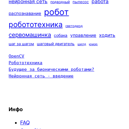
нейронная сеть
работа
пылесос
подводный
робот
распознавание
робототехника
светодиод
сервомашинка
ходить
управление
собака
шаг за шагом
шаговый двигатель
шилд
юмор
OpenCV
Робототехника
Будущее за бионическими роботами?
Нейронная сеть - введение
Инфо
FAQ