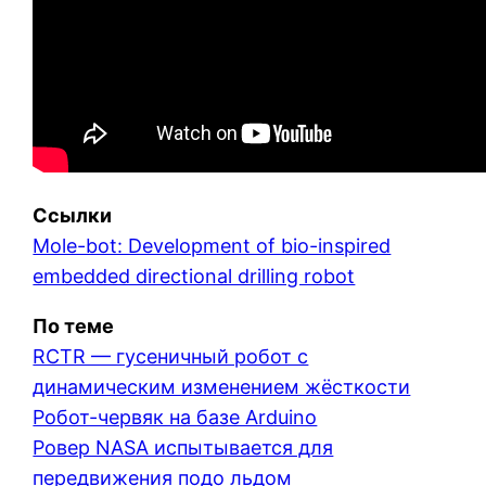
Ссылки
Mole-bot: Development of bio-inspired
embedded directional drilling robot
По теме
RCTR — гусеничный робот с
динамическим изменением жёсткости
Робот-червяк на базе Arduino
Ровер NASA испытывается для
передвижения подо льдом