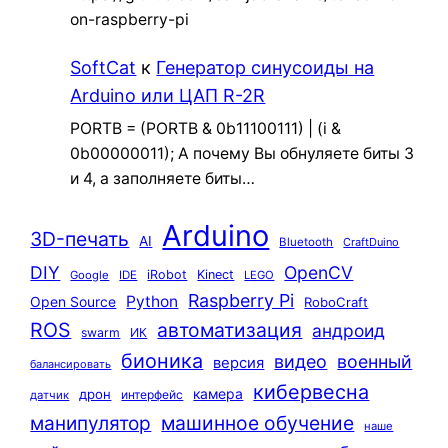
on-raspberry-pi
SoftCat
к
Генератор синусоиды на
Arduino или ЦАП R-2R
PORTB = (PORTB & 0b11100111) | (i &
0b00000011); А почему Вы обнуляете биты 3
и 4, а заполняете биты…
Arduino
3D-печать
AI
Bluetooth
CraftDuino
DIY
OpenCV
iRobot
Kinect
Google
IDE
LEGO
Raspberry Pi
Python
Open Source
RoboCraft
ROS
автоматизация
андроид
swarm
ИК
бионика
видео
военный
версия
балансировать
кибервесна
камера
дрон
интерфейс
датчик
машинное обучение
манипулятор
наше