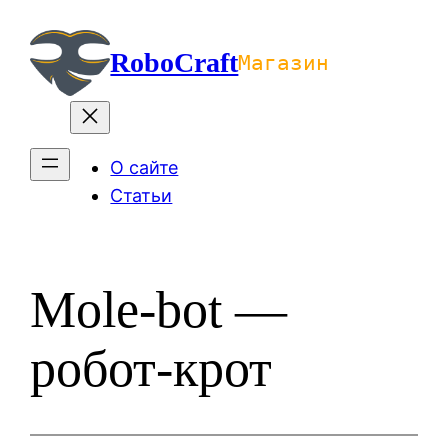
Перейти
к
RoboCraft
Магазин
содержимому
О сайте
Статьи
Mole-bot —
робот-крот