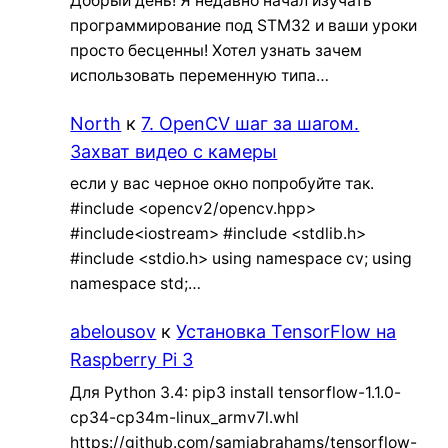
Добрый день! Я недавно начал изучать
программирование под STM32 и ваши уроки
просто бесценны! Хотел узнать зачем
использовать переменную типа…
North
к
7. OpenCV шаг за шагом.
Захват видео с камеры
если у вас черное окно попробуйте так.
#include <opencv2/opencv.hpp>
#include<iostream> #include <stdlib.h>
#include <stdio.h> using namespace cv; using
namespace std;…
abelousov
к
Установка TensorFlow на
Raspberry Pi 3
Для Python 3.4: pip3 install tensorflow-1.1.0-
cp34-cp34m-linux_armv7l.whl
https://github.com/samjabrahams/tensorflow-