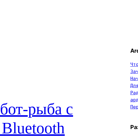
Ar
Чт
За
На
Дл
Ра
ар
бот-рыба с
Пе
 Bluetooth
Ра