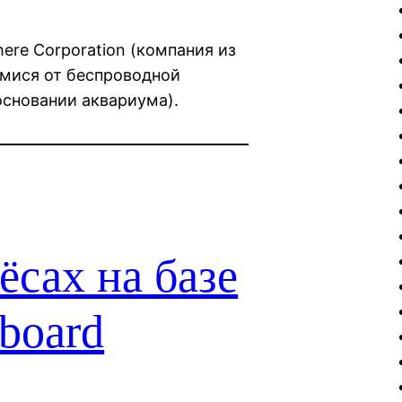
re Corporation (компания из
мися от беспроводной
основании аквариума).
ёсах на базе
board