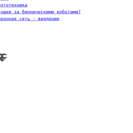
бототехника
дущее за бионическими роботами?
йронная сеть - введение