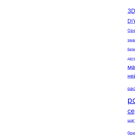
3D
DI
Ope
swa
бала
дат
ма
не
ра
р
се
шаг
Op