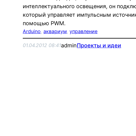
интеллектуального освещения, он подклю
который управляет импульсным источник
помощью PWM.
Arduino
, 
аквариум
, 
управление
admin
Проекты и идеи
01.04.2012 08:41