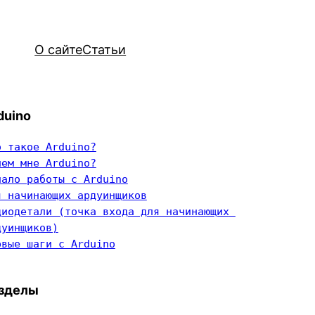
О сайте
Статьи
duino
о такое Arduino?
чем мне Arduino?
чало работы с Arduino
я начинающих ардуинщиков
диодетали (точка входа для начинающих 
дуинщиков)
рвые шаги с Arduino
зделы