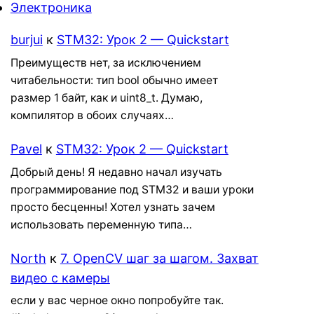
Электроника
burjui
к
STM32: Урок 2 — Quickstart
Преимуществ нет, за исключением
читабельности: тип bool обычно имеет
размер 1 байт, как и uint8_t. Думаю,
компилятор в обоих случаях…
Pavel
к
STM32: Урок 2 — Quickstart
Добрый день! Я недавно начал изучать
программирование под STM32 и ваши уроки
просто бесценны! Хотел узнать зачем
использовать переменную типа…
North
к
7. OpenCV шаг за шагом. Захват
видео с камеры
если у вас черное окно попробуйте так.