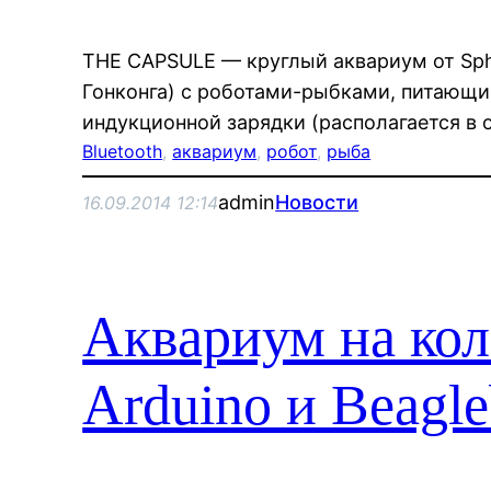
THE CAPSULE — круглый аквариум от Sphe
Гонконга) с роботами-рыбками, питающи
индукционной зарядки (располагается в 
Bluetooth
, 
аквариум
, 
робот
, 
рыба
admin
Новости
16.09.2014 12:14
Аквариум на кол
Arduino и Beagle