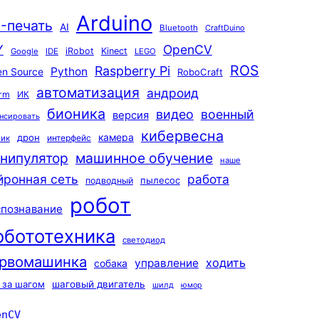
Arduino
-печать
AI
Bluetooth
CraftDuino
Y
OpenCV
iRobot
Kinect
Google
IDE
LEGO
ROS
Raspberry Pi
Python
n Source
RoboCraft
автоматизация
андроид
rm
ИК
бионика
видео
военный
версия
нсировать
кибервесна
камера
дрон
интерфейс
чик
машинное обучение
нипулятор
наше
йронная сеть
работа
пылесос
подводный
робот
спознавание
обототехника
светодиод
рвомашинка
ходить
управление
собака
 за шагом
шаговый двигатель
шилд
юмор
enCV