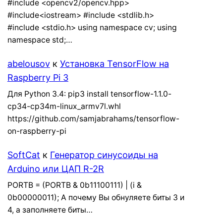
#include <opencv2/opencv.hpp>
#include<iostream> #include <stdlib.h>
#include <stdio.h> using namespace cv; using
namespace std;…
abelousov
к
Установка TensorFlow на
Raspberry Pi 3
Для Python 3.4: pip3 install tensorflow-1.1.0-
cp34-cp34m-linux_armv7l.whl
https://github.com/samjabrahams/tensorflow-
on-raspberry-pi
SoftCat
к
Генератор синусоиды на
Arduino или ЦАП R-2R
PORTB = (PORTB & 0b11100111) | (i &
0b00000011); А почему Вы обнуляете биты 3 и
4, а заполняете биты…