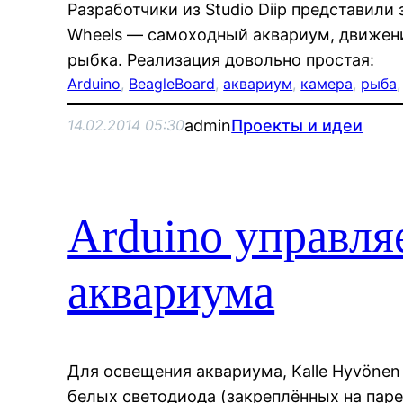
Разработчики из Studio Diip представили
Wheels — самоходный аквариум, движен
рыбка. Реализация довольно простая:
Arduino
, 
BeagleBoard
, 
аквариум
, 
камера
, 
рыба
,
admin
Проекты и идеи
14.02.2014 05:30
Arduino управля
аквариума
Для освещения аквариума, Kalle Hyvöne
белых светодиода (закреплённых на паре