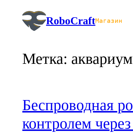
Перейти
к
RoboCraft
Магазин
содержимому
Метка:
аквариум
Беспроводная ро
контролем через