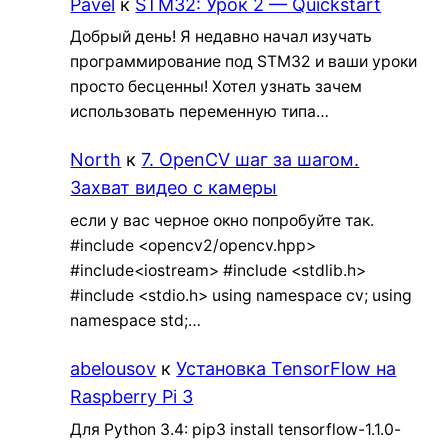
Pavel
к
STM32: Урок 2 — Quickstart
Добрый день! Я недавно начал изучать
программирование под STM32 и ваши уроки
просто бесценны! Хотел узнать зачем
использовать переменную типа…
North
к
7. OpenCV шаг за шагом.
Захват видео с камеры
если у вас черное окно попробуйте так.
#include <opencv2/opencv.hpp>
#include<iostream> #include <stdlib.h>
#include <stdio.h> using namespace cv; using
namespace std;…
abelousov
к
Установка TensorFlow на
Raspberry Pi 3
Для Python 3.4: pip3 install tensorflow-1.1.0-