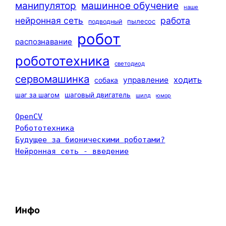
машинное обучение
манипулятор
наше
нейронная сеть
работа
пылесос
подводный
робот
распознавание
робототехника
светодиод
сервомашинка
ходить
управление
собака
шаг за шагом
шаговый двигатель
шилд
юмор
OpenCV
Робототехника
Будущее за бионическими роботами?
Нейронная сеть - введение
Инфо