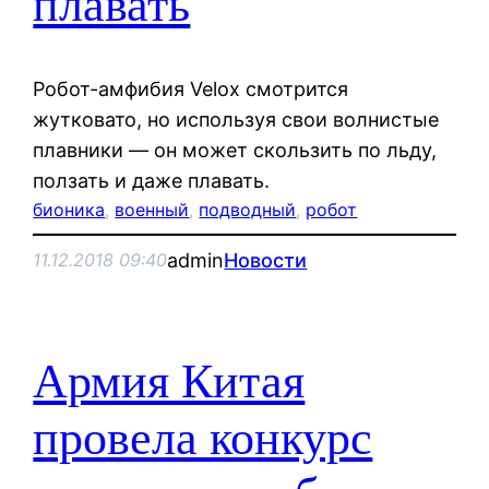
плавать
Робот-амфибия Velox смотрится
жутковато, но используя свои волнистые
плавники — он может скользить по льду,
ползать и даже плавать.
бионика
, 
военный
, 
подводный
, 
робот
admin
Новости
11.12.2018 09:40
Армия Китая
провела конкурс