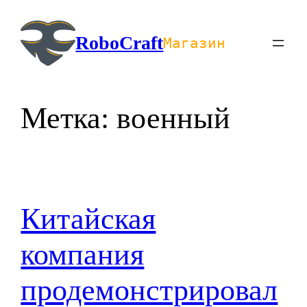
Перейти
к
RoboCraft
Магазин
содержимому
Метка:
военный
Китайская
компания
продемонстрировал