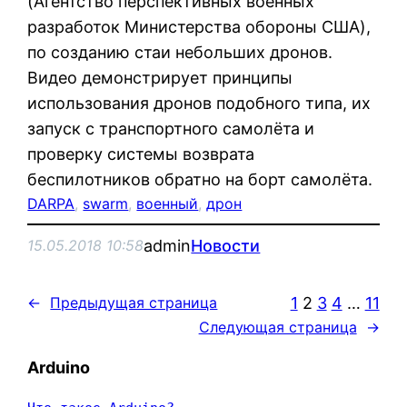
(Агентство перспективных военных
разработок Министерства обороны США),
по созданию стаи небольших дронов.
Видео демонстрирует принципы
использования дронов подобного типа, их
запуск с транспортного самолёта и
проверку системы возврата
беспилотников обратно на борт самолёта.
DARPA
, 
swarm
, 
военный
, 
дрон
admin
Новости
15.05.2018 10:58
1
2
3
4
…
11
←
Предыдущая страница
Следующая страница
→
Arduino