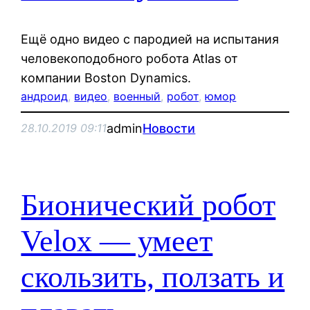
Ещё одно видео с пародией на испытания
человекоподобного робота Atlas от
компании Boston Dynamics.
андроид
, 
видео
, 
военный
, 
робот
, 
юмор
admin
Новости
28.10.2019 09:11
Бионический робот
Velox — умеет
скользить, ползать и