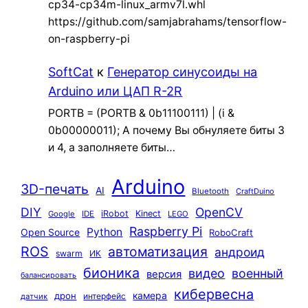
cp34-cp34m-linux_armv7l.whl
https://github.com/samjabrahams/tensorflow-
on-raspberry-pi
SoftCat
к
Генератор синусоиды на
Arduino или ЦАП R-2R
PORTB = (PORTB & 0b11100111) | (i &
0b00000011); А почему Вы обнуляете биты 3
и 4, а заполняете биты…
Arduino
3D-печать
AI
Bluetooth
CraftDuino
DIY
OpenCV
iRobot
Kinect
Google
IDE
LEGO
Raspberry Pi
Python
Open Source
RoboCraft
ROS
автоматизация
андроид
swarm
ИК
бионика
видео
военный
версия
балансировать
кибервесна
камера
дрон
интерфейс
датчик