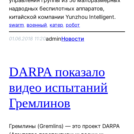
управления группы из 56 малоразмерных
надводных беспилотных аппаратов,
китайской компании Yunzhou Intelligent.
swarm
, 
военный
, 
катер
, 
робот
admin
Новости
01.06.2018 11:20
DARPA показало
видео испытаний
Гремлинов
Гремлины (Gremlins) — это проект DARPA