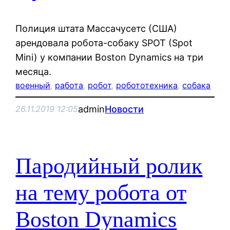
Полиция штата Массачусетс (США)
арендовала робота-собаку SPOT (Spot
Mini) у компании Boston Dynamics на три
месяца.
военный
, 
работа
, 
робот
, 
робототехника
, 
собака
admin
Новости
26.11.2019 12:05
Пародийный ролик
на тему робота от
Boston Dynamics