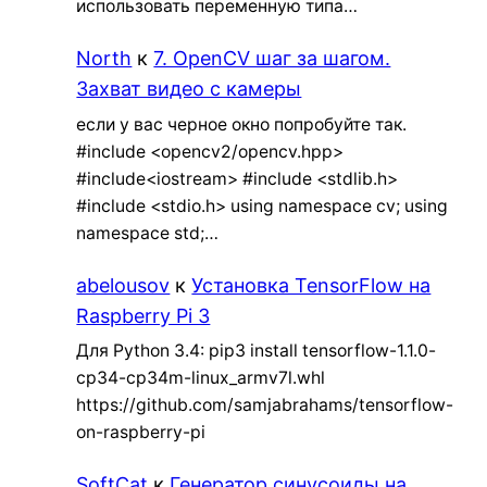
использовать переменную типа…
North
к
7. OpenCV шаг за шагом.
Захват видео с камеры
если у вас черное окно попробуйте так.
#include <opencv2/opencv.hpp>
#include<iostream> #include <stdlib.h>
#include <stdio.h> using namespace cv; using
namespace std;…
abelousov
к
Установка TensorFlow на
Raspberry Pi 3
Для Python 3.4: pip3 install tensorflow-1.1.0-
cp34-cp34m-linux_armv7l.whl
https://github.com/samjabrahams/tensorflow-
on-raspberry-pi
SoftCat
к
Генератор синусоиды на