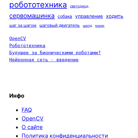
робототехника
светодиод
сервомашинка
ходить
управление
собака
шаг за шагом
шаговый двигатель
шилд
юмор
OpenCV
Робототехника
Будущее за бионическими роботами?
Нейронная сеть - введение
Инфо
FAQ
OpenCV
О сайте
Политика конфиденциальности