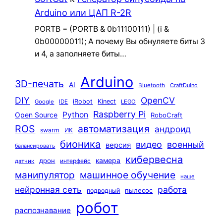
Arduino или ЦАП R-2R
PORTB = (PORTB & 0b11100111) | (i &
0b00000011); А почему Вы обнуляете биты 3
и 4, а заполняете биты…
Arduino
3D-печать
AI
Bluetooth
CraftDuino
DIY
OpenCV
iRobot
Kinect
Google
IDE
LEGO
Raspberry Pi
Python
Open Source
RoboCraft
ROS
автоматизация
андроид
swarm
ИК
бионика
видео
военный
версия
балансировать
кибервесна
камера
дрон
интерфейс
датчик
машинное обучение
манипулятор
наше
нейронная сеть
работа
пылесос
подводный
робот
распознавание