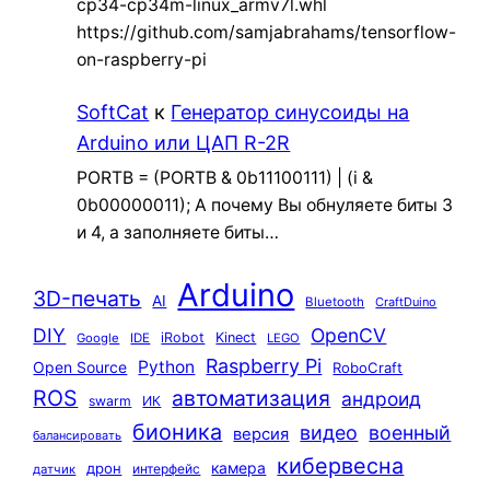
cp34-cp34m-linux_armv7l.whl
https://github.com/samjabrahams/tensorflow-
on-raspberry-pi
SoftCat
к
Генератор синусоиды на
Arduino или ЦАП R-2R
PORTB = (PORTB & 0b11100111) | (i &
0b00000011); А почему Вы обнуляете биты 3
и 4, а заполняете биты…
Arduino
3D-печать
AI
Bluetooth
CraftDuino
DIY
OpenCV
iRobot
Kinect
Google
IDE
LEGO
Raspberry Pi
Python
Open Source
RoboCraft
ROS
автоматизация
андроид
swarm
ИК
бионика
видео
военный
версия
балансировать
кибервесна
камера
дрон
интерфейс
датчик