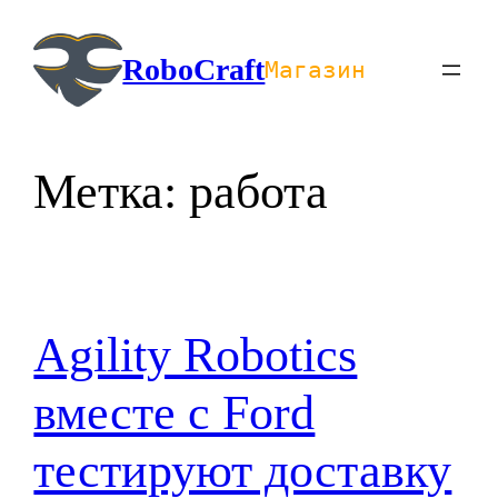
Перейти
к
RoboCraft
Магазин
содержимому
Метка:
работа
Agility Robotics
вместе с Ford
тестируют доставку