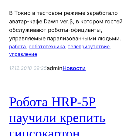
В Токио в тестовом режиме заработало
аватар-кафе Dawn ver.β, в котором гостей
обслуживают роботы-официанты,
управляемые парализованными людьми.
работа
, 
робототехника
, 
телеприсутствие
, 
управление
admin
Новости
17.12.2018 09:25
Робота HRP-5P
научили крепить
гипсокартон