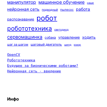
машинное обучение
манипулятор
наше
нейронная сеть
работа
пылесос
подводный
робот
распознавание
робототехника
светодиод
сервомашинка
ходить
управление
собака
шаг за шагом
шаговый двигатель
шилд
юмор
OpenCV
Робототехника
Будущее за бионическими роботами?
Нейронная сеть - введение
Инфо