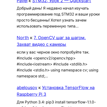
Pavel
к
STM32: Урок 2 — Quickstart
Добрый день! Я недавно начал изучать
программирование под STM32 и ваши уроки
просто бесценны! Хотел узнать зачем
использовать переменную типа…
North
к
7. OpenCV шаг за шагом.
Захват видео с камеры
если у вас черное окно попробуйте так.
#include <opencv2/opencv.hpp>
#include<iostream> #include <stdlib.h>
#include <stdio.h> using namespace cv; using
namespace std;…
abelousov
к
Установка TensorFlow на
Raspberry Pi 3
Для Python 3.4: pip3 install tensorflow-1.1.0-