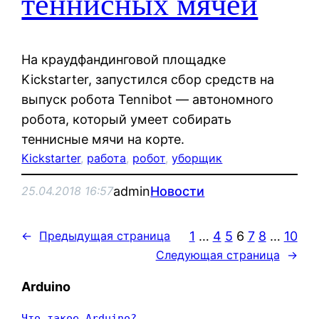
теннисных мячей
На краудфандинговой площадке
Kickstarter, запустился сбор средств на
выпуск робота Tennibot — автономного
робота, который умеет собирать
теннисные мячи на корте.
Kickstarter
, 
работа
, 
робот
, 
уборщик
admin
Новости
25.04.2018 16:57
1
…
4
5
6
7
8
…
10
←
Предыдущая страница
Следующая страница
→
Arduino
Что такое Arduino?