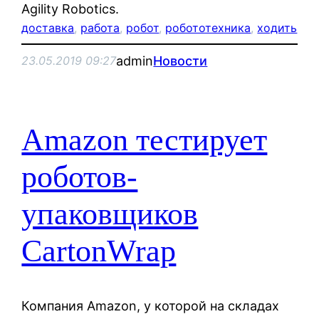
Agility Robotics.
доставка
, 
работа
, 
робот
, 
робототехника
, 
ходить
admin
Новости
23.05.2019 09:27
Amazon тестирует
роботов-
упаковщиков
CartonWrap
Компания Amazon, у которой на складах