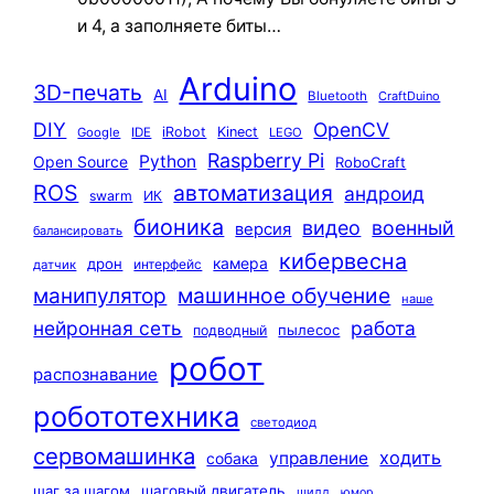
и 4, а заполняете биты…
Arduino
3D-печать
AI
Bluetooth
CraftDuino
DIY
OpenCV
iRobot
Kinect
Google
IDE
LEGO
Raspberry Pi
Python
Open Source
RoboCraft
ROS
автоматизация
андроид
swarm
ИК
бионика
видео
военный
версия
балансировать
кибервесна
камера
дрон
интерфейс
датчик
машинное обучение
манипулятор
наше
нейронная сеть
работа
пылесос
подводный
робот
распознавание
робототехника
светодиод
сервомашинка
ходить
управление
собака
шаг за шагом
шаговый двигатель
шилд
юмор