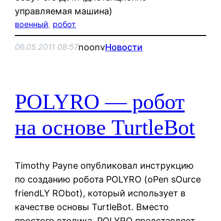
управляемая машина)
военный
, 
робот
noonv
Новости
06.05.2011 08:57
POLYRO — робот
на основе TurtleBot
Timothy Payne опубликовал инструкцию
по созданию робота POLYRO (oPen sOurce
friendLY RObot), который использует в
качестве основы TurtleBot. Вместо
простого столика, POLYRO представляет