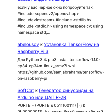
если у вас черное окно попробуйте так.
#include <opencv2/opencv.hpp>
#include<iostream> #include <stdlib.h>
#include <stdio.h> using namespace cv; using
namespace std;…
abelousov
к
Установка TensorFlow на
Raspberry Pi 3
Для Python 3.4: pip3 install tensorflow-1.1.0-
cp34-cp34m-linux_armv7l.whl
https://github.com/samjabrahams/tensorflow-
on-raspberry-pi
SoftCat
к
Генератор синусоиды на
Arduino или ЦАП R-2R
PORTB = (PORTB & 0b11100111) | (i &
0b00000011); А почему Вы обнуляете биты 3