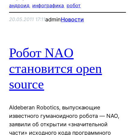
андроид
, 
инфографика
, 
робот
admin
Новости
20.05.2011 17:11
Робот NAO
становится open
source
Aldeberan Robotics, выпускающие
известного гуманоидного робота — NAO,
заявили об открытии «значительной
части» исходного кода программного