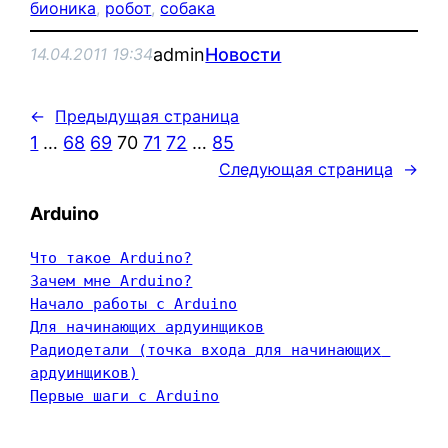
бионика
, 
робот
, 
собака
admin
Новости
14.04.2011 19:34
←
Предыдущая страница
1
…
68
69
70
71
72
…
85
Следующая страница
→
Arduino
Что такое Arduino?
Зачем мне Arduino?
Начало работы с Arduino
Для начинающих ардуинщиков
Радиодетали (точка входа для начинающих 
ардуинщиков)
Первые шаги с Arduino