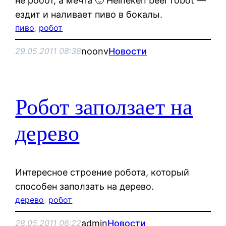
не робот, а мечта 🙂 Heineken beer robot —
ездит и наливает пиво в бокалы.
пиво
, 
робот
noonv
Новости
29.05.2011 08:38
Робот заползает на
дерево
Интересное строение робота, который
способен заползать на дерево.
дерево
, 
робот
admin
Новости
28.05.2011 06:22