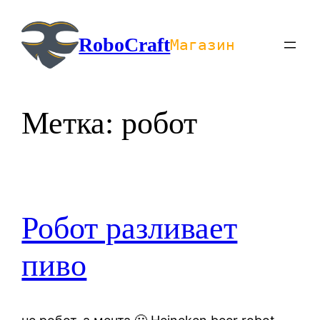
Перейти
к
RoboCraft
Магазин
содержимому
Метка:
робот
Робот разливает
пиво