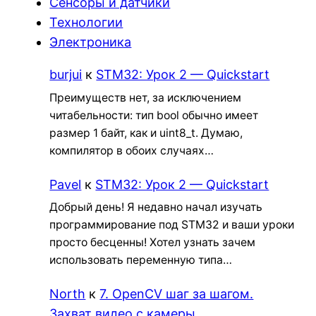
Сенсоры и датчики
Технологии
Электроника
burjui
к
STM32: Урок 2 — Quickstart
Преимуществ нет, за исключением
читабельности: тип bool обычно имеет
размер 1 байт, как и uint8_t. Думаю,
компилятор в обоих случаях…
Pavel
к
STM32: Урок 2 — Quickstart
Добрый день! Я недавно начал изучать
программирование под STM32 и ваши уроки
просто бесценны! Хотел узнать зачем
использовать переменную типа…
North
к
7. OpenCV шаг за шагом.
Захват видео с камеры