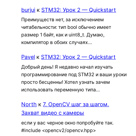
burjui
к
STM32: Урок 2 — Quickstart
Преимуществ нет, за исключением
читабельности: тип bool обычно имеет
размер 1 байт, как и uint8_t. Думаю,
компилятор в обоих случаях…
Pavel
к
STM32: Урок 2 — Quickstart
Добрый день! Я недавно начал изучать
программирование под STM32 и ваши уроки
просто бесценны! Хотел узнать зачем
использовать переменную типа…
North
к
7. OpenCV шаг за шагом.
Захват видео с камеры
если у вас черное окно попробуйте так.
#include <opencv2/opencv.hpp>