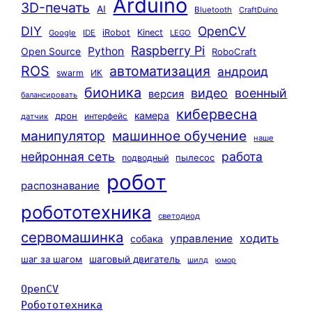
Arduino
3D-печать
AI
Bluetooth
CraftDuino
DIY
OpenCV
iRobot
Kinect
Google
IDE
LEGO
Raspberry Pi
Python
Open Source
RoboCraft
ROS
автоматизация
андроид
swarm
ИК
бионика
видео
военный
версия
балансировать
кибервесна
камера
дрон
интерфейс
датчик
машинное обучение
манипулятор
наше
нейронная сеть
работа
пылесос
подводный
робот
распознавание
робототехника
светодиод
сервомашинка
ходить
управление
собака
шаг за шагом
шаговый двигатель
шилд
юмор
OpenCV
Робототехника