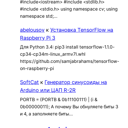
#include<iostream> #include <stdlib.h>
#include <stdio.h> using namespace cv; using
namespace std;…
abelousov
к
Установка TensorFlow на
Raspberry Pi 3
Для Python 3.4: pip3 install tensorflow-1.1.0-
cp34-cp34m-linux_armv7l.whl
https://github.com/samjabrahams/tensorflow-
on-raspberry-pi
SoftCat
к
Генератор синусоиды на
Arduino или ЦАП R-2R
PORTB = (PORTB & 0b11100111) | (i &
0b00000011); А почему Вы обнуляете биты 3
и 4, а заполняете биты…