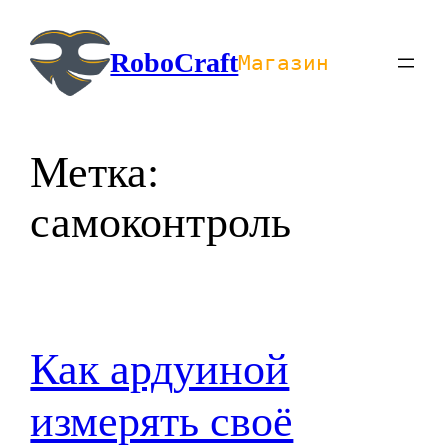
Перейти
к
RoboCraft
Магазин
содержимому
Метка:
самоконтроль
Как ардуиной
измерять своё