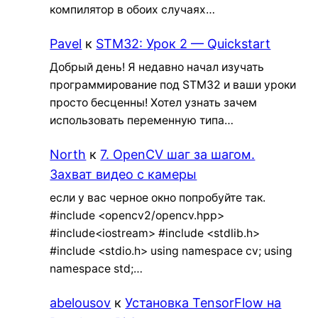
компилятор в обоих случаях…
Pavel
к
STM32: Урок 2 — Quickstart
Добрый день! Я недавно начал изучать
программирование под STM32 и ваши уроки
просто бесценны! Хотел узнать зачем
использовать переменную типа…
North
к
7. OpenCV шаг за шагом.
Захват видео с камеры
если у вас черное окно попробуйте так.
#include <opencv2/opencv.hpp>
#include<iostream> #include <stdlib.h>
#include <stdio.h> using namespace cv; using
namespace std;…
abelousov
к
Установка TensorFlow на