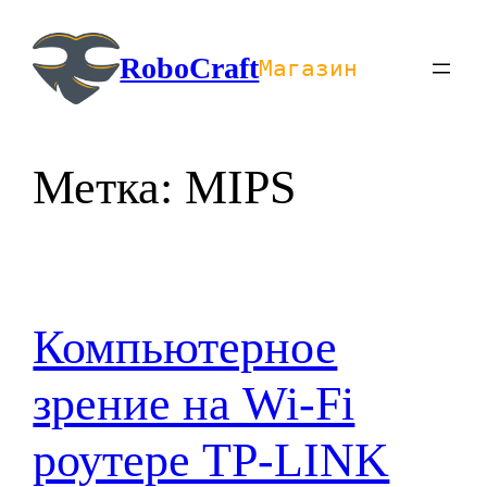
Перейти
к
RoboCraft
Магазин
содержимому
Метка:
MIPS
Компьютерное
зрение на Wi-Fi
роутере TP-LINK