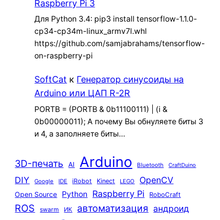
Raspberry Pi 3
Для Python 3.4: pip3 install tensorflow-1.1.0-
cp34-cp34m-linux_armv7l.whl
https://github.com/samjabrahams/tensorflow-
on-raspberry-pi
SoftCat
к
Генератор синусоиды на
Arduino или ЦАП R-2R
PORTB = (PORTB & 0b11100111) | (i &
0b00000011); А почему Вы обнуляете биты 3
и 4, а заполняете биты…
Arduino
3D-печать
AI
Bluetooth
CraftDuino
DIY
OpenCV
iRobot
Kinect
Google
IDE
LEGO
Raspberry Pi
Python
Open Source
RoboCraft
ROS
автоматизация
андроид
swarm
ИК