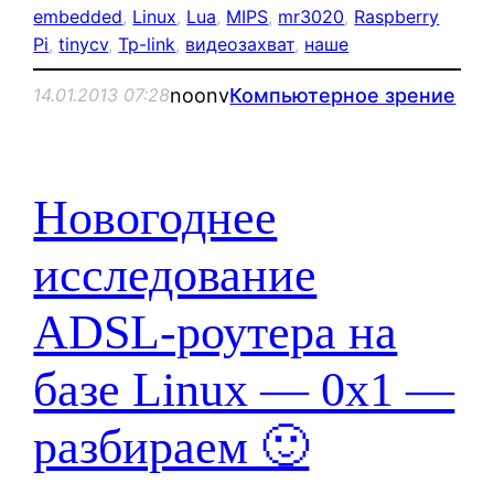
embedded
, 
Linux
, 
Lua
, 
MIPS
, 
mr3020
, 
Raspberry
Pi
, 
tinycv
, 
Tp-link
, 
видеозахват
, 
наше
noonv
Компьютерное зрение
14.01.2013 07:28
Новогоднее
исследование
ADSL-роутера на
базе Linux — 0x1 —
разбираем 🙂