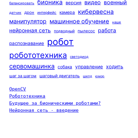
бионика
видео
военный
версия
балансировать
кибервесна
камера
дрон
интерфейс
датчик
машинное обучение
манипулятор
наше
нейронная сеть
работа
пылесос
подводный
робот
распознавание
робототехника
светодиод
сервомашинка
ходить
управление
собака
шаг за шагом
шаговый двигатель
шилд
юмор
OpenCV
Робототехника
Будущее за бионическими роботами?
Нейронная сеть - введение