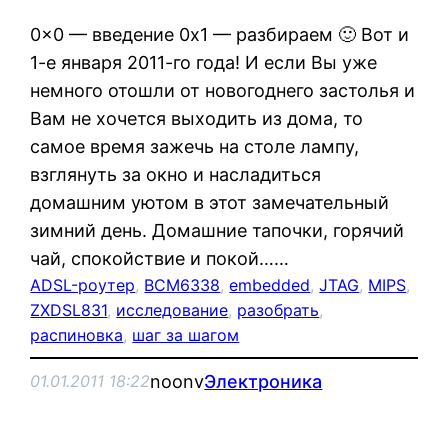
0x0 — введение 0x1 — разбираем 🙂 Вот и
1-е января 2011-го года! И если Вы уже
немного отошли от новогоднего застолья и
Вам не хочется выходить из дома, то
самое время зажечь на столе лампу,
взглянуть за окно и насладиться
домашним уютом в этот замечательный
зимний день. Домашние тапочки, горячий
чай, спокойствие и покой……
ADSL-роутер
, 
BCM6338
, 
embedded
, 
JTAG
, 
MIPS
, 
ZXDSL831
, 
исследование
, 
разобрать
, 
распиновка
, 
шаг за шагом
noonv
Электроника
01.01.2011 18:22