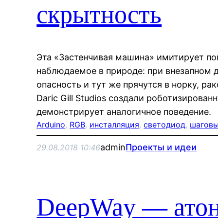
скрытность
Эта «Застенчивая машина» имитирует по
наблюдаемое в природе: при внезапном 
опасность и тут же прячутся в норку, ра
Daric Gill Studios создали роботизирован
демонстрирует аналогичное поведение.
Arduino
, 
RGB
, 
инсталляция
, 
светодиод
, 
шаговы
admin
Проекты и идеи
29.08.2018 10:46
DeepWay — атон