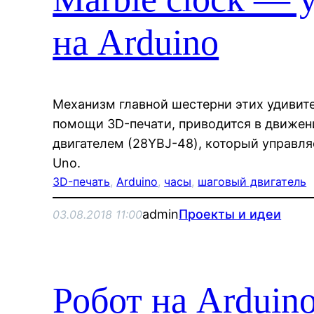
на Arduino
Механизм главной шестерни этих удивит
помощи 3D-печати, приводится в движе
двигателем (28YBJ-48), который управля
Uno.
3D-печать
, 
Arduino
, 
часы
, 
шаговый двигатель
admin
Проекты и идеи
03.08.2018 11:00
Робот на Arduin