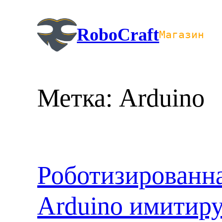
Перейти
к
RoboCraft
Магазин
содержимому
Метка:
Arduino
Роботизированна
Arduino имитир