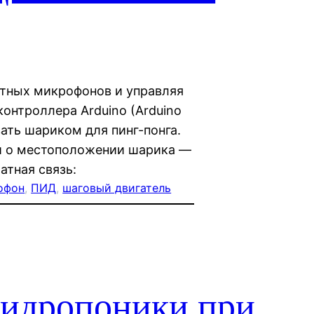
етных микрофонов и управляя
онтроллера Arduino (Arduino
ать шариком для пинг-понга.
и о местоположении шарика —
атная связь:
офон
, 
ПИД
, 
шаговый двигатель
гидропоники при