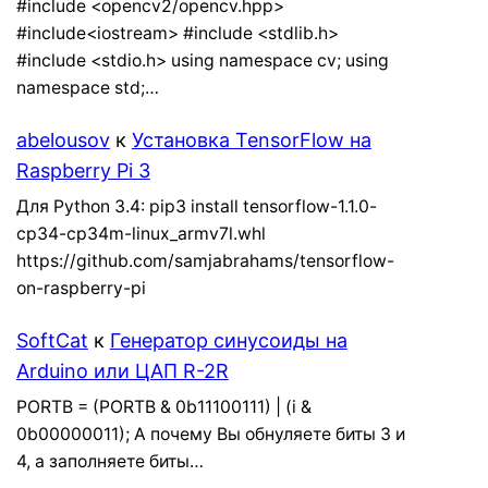
#include <opencv2/opencv.hpp>
#include<iostream> #include <stdlib.h>
#include <stdio.h> using namespace cv; using
namespace std;…
abelousov
к
Установка TensorFlow на
Raspberry Pi 3
Для Python 3.4: pip3 install tensorflow-1.1.0-
cp34-cp34m-linux_armv7l.whl
https://github.com/samjabrahams/tensorflow-
on-raspberry-pi
SoftCat
к
Генератор синусоиды на
Arduino или ЦАП R-2R
PORTB = (PORTB & 0b11100111) | (i &
0b00000011); А почему Вы обнуляете биты 3 и
4, а заполняете биты…