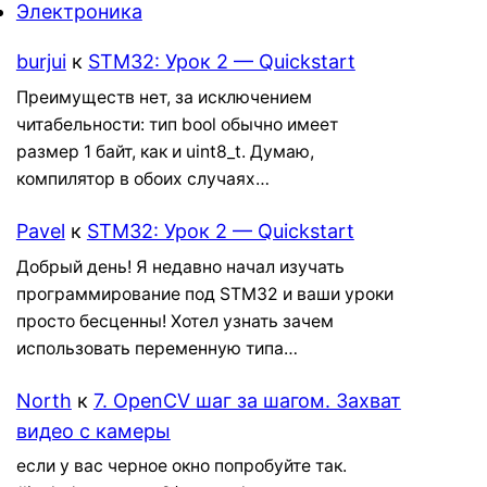
Электроника
burjui
к
STM32: Урок 2 — Quickstart
Преимуществ нет, за исключением
читабельности: тип bool обычно имеет
размер 1 байт, как и uint8_t. Думаю,
компилятор в обоих случаях…
Pavel
к
STM32: Урок 2 — Quickstart
Добрый день! Я недавно начал изучать
программирование под STM32 и ваши уроки
просто бесценны! Хотел узнать зачем
использовать переменную типа…
North
к
7. OpenCV шаг за шагом. Захват
видео с камеры
если у вас черное окно попробуйте так.