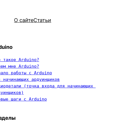
О сайте
Статьи
duino
о такое Arduino?
чем мне Arduino?
чало работы с Arduino
я начинающих ардуинщиков
диодетали (точка входа для начинающих 
дуинщиков)
рвые шаги с Arduino
зделы