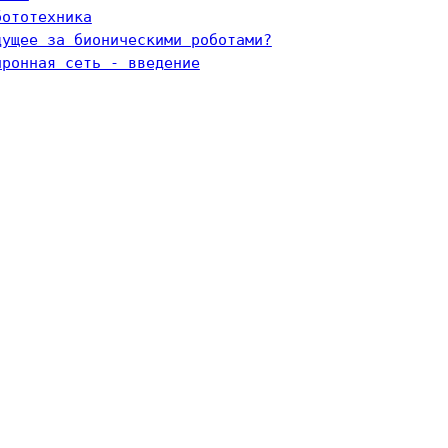
бототехника
дущее за бионическими роботами?
йронная сеть - введение