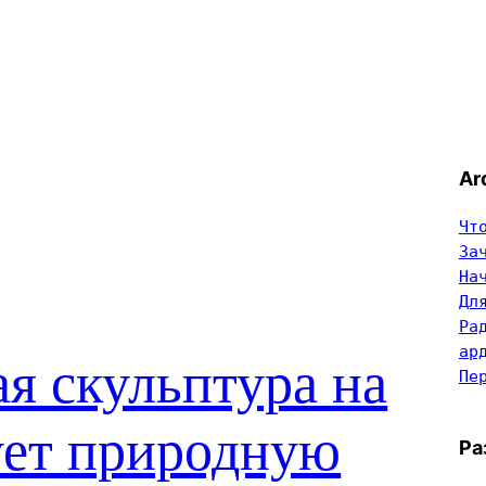
Ar
Чт
За
На
Дл
Ра
ар
я скульптура на
Пе
ует природную
Ра