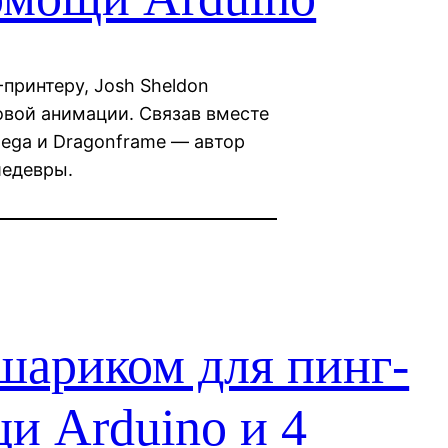
принтеру, Josh Sheldon
овой анимации. Связав вместе
 Mega и Dragonframe — автор
шедевры.
шариком для пинг-
и Arduino и 4