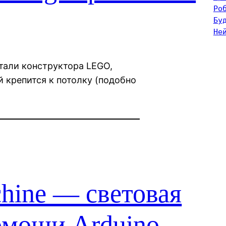
Ро
Бу
Не
тали конструктора LEGO,
й крепится к потолку (подобно
chine — световая
омощи Arduino