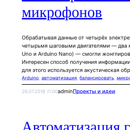
микрофонов
Обрабатывая данные от четырёх электр
четырьмя шаговыми двигателями — два к
Uno и Arduino Nano) — смогли жонглиров
Интересен способ получения информаци
для этого используется акустическая обр
Arduino
, 
автоматизация
, 
балансировать
, 
микр
admin
Проекты и идеи
26.07.2018 11:00
Автоматизация 