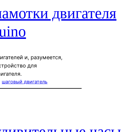
амотки двигателя
uino
гателей и, разумеется,
стройство для
игателя.
, 
шаговый двигатель
удивительные часы