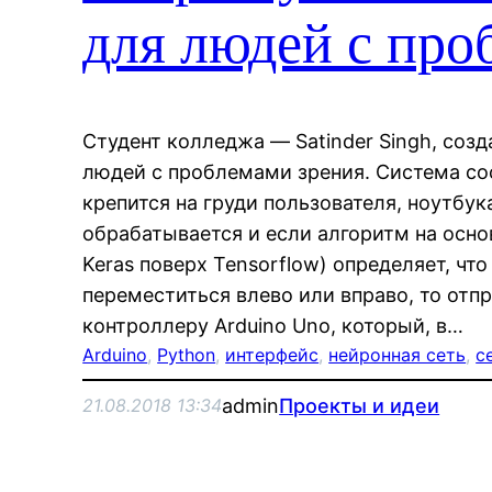
для людей с про
Студент колледжа — Satinder Singh, созд
людей с проблемами зрения. Система со
крепится на груди пользователя, ноутбу
обрабатывается и если алгоритм на осно
Keras поверх Tensorflow) определяет, чт
переместиться влево или вправо, то отп
контроллеру Arduino Uno, который, в…
Arduino
, 
Python
, 
интерфейс
, 
нейронная сеть
, 
с
admin
Проекты и идеи
21.08.2018 13:34