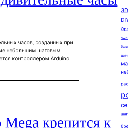
3D
DI
Ope
swa
ельных часов, созданных при
бала
ние небольшим шаговым
дат
ется контроллером Arduino
ма
не
ра
р
се
шаг
o Mega крепится к
Op