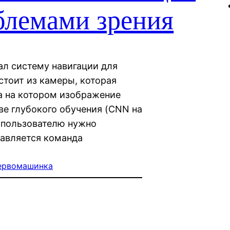
блемами зрения
ал систему навигации для
стоит из камеры, которая
ка на котором изображение
ве глубокого обучения (CNN на
о пользователю нужно
равляется команда
ервомашинка