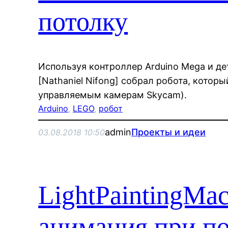
потолку
Используя контроллер Arduino Mega и де
[Nathaniel Nifong] собрал робота, которы
управляемым камерам Skycam).
Arduino
, 
LEGO
, 
робот
admin
Проекты и идеи
03.08.2018 10:50
LightPaintingMa
анимация при п