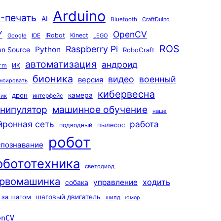
Arduino
-печать
AI
Bluetooth
CraftDuino
Y
OpenCV
iRobot
Kinect
Google
IDE
LEGO
ROS
Raspberry Pi
Python
n Source
RoboCraft
автоматизация
андроид
rm
ИК
бионика
видео
военный
версия
нсировать
кибервесна
камера
дрон
интерфейс
чик
машинное обучение
нипулятор
наше
йронная сеть
работа
пылесос
подводный
робот
спознавание
обототехника
светодиод
рвомашинка
ходить
управление
собака
 за шагом
шаговый двигатель
шилд
юмор
enCV