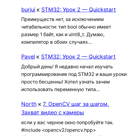
burjui
к
STM32: Урок 2 — Quickstart
Преимуществ нет, за исключением
читабельности: тип bool обычно имеет
размер 1 байт, как и uint8_t. Думаю,
компилятор в обоих случаях…
Pavel
к
STM32: Урок 2 — Quickstart
Добрый день! Я недавно начал изучать
программирование под STM32 и ваши уроки
просто бесценны! Хотел узнать зачем
использовать переменную типа…
North
к
7. OpenCV шаг за шагом.
Захват видео с камеры
если у вас черное окно попробуйте так.
#include <opencv2/opencv.hpp>