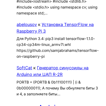
#include<iostream> #include <stdlib.h>
#include <stdio.h> using namespace cv; using
namespace std;…
abelousov
к
Установка TensorFlow на
Raspberry Pi 3
Для Python 3.4: pip3 install tensorflow-1.1.0-
cp34-cp34m-linux_armv7l.whl
https://github.com/samjabrahams/tensorflow-
on-raspberry-pi
SoftCat
к
Генератор синусоиды на
Arduino или ЦАП R-2R
PORTB = (PORTB & 0b11100111) | (i &
0b00000011); А почему Вы обнуляете биты 3
и 4, а заполняете биты…