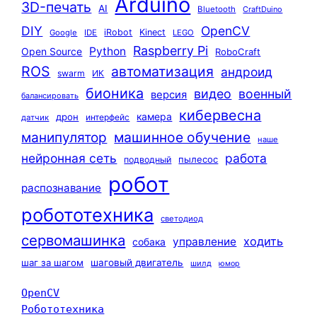
Arduino
3D-печать
AI
Bluetooth
CraftDuino
DIY
OpenCV
iRobot
Kinect
Google
IDE
LEGO
Raspberry Pi
Python
Open Source
RoboCraft
ROS
автоматизация
андроид
swarm
ИК
бионика
видео
военный
версия
балансировать
кибервесна
камера
дрон
интерфейс
датчик
машинное обучение
манипулятор
наше
нейронная сеть
работа
пылесос
подводный
робот
распознавание
робототехника
светодиод
сервомашинка
ходить
управление
собака
шаг за шагом
шаговый двигатель
шилд
юмор
OpenCV
Робототехника