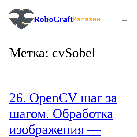
Перейти
к
RoboCraft
Магазин
содержимому
Метка:
cvSobel
26. OpenCV шаг за
шагом. Обработка
изображения —