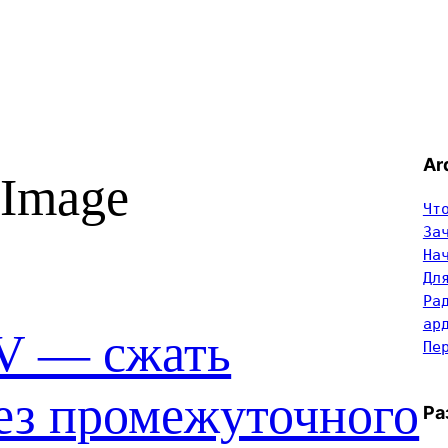
Ar
Image
Чт
За
На
Дл
Ра
ар
V — сжать
Пе
без промежуточного
Ра