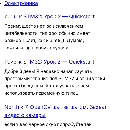
Электроника
burjui
к
STM32: Урок 2 — Quickstart
Преимуществ нет, за исключением
читабельности: тип bool обычно имеет
размер 1 байт, как и uint8_t. Думаю,
компилятор в обоих случаях…
Pavel
к
STM32: Урок 2 — Quickstart
Добрый день! Я недавно начал изучать
программирование под STM32 и ваши уроки
просто бесценны! Хотел узнать зачем
использовать переменную типа…
North
к
7. OpenCV шаг за шагом. Захват
видео с камеры
если у вас черное окно попробуйте так.