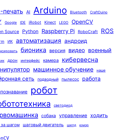
Arduino
-печать
AI
Bluetooth
CraftDuino
Y
OpenCV
iRobot
Kinect
Google
IDE
LEGO
ROS
Raspberry Pi
Python
n Source
RoboCraft
автоматизация
андроид
rm
ИК
бионика
видео
военный
версия
нсировать
кибервесна
камера
дрон
интерфейс
чик
машинное обучение
нипулятор
наше
йронная сеть
работа
пылесос
подводный
робот
спознавание
обототехника
светодиод
рвомашинка
ходить
управление
собака
 за шагом
шаговый двигатель
шилд
юмор
enCV