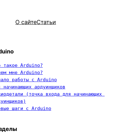
О сайте
Статьи
duino
о такое Arduino?
чем мне Arduino?
чало работы с Arduino
я начинающих ардуинщиков
диодетали (точка входа для начинающих 
дуинщиков)
рвые шаги с Arduino
зделы