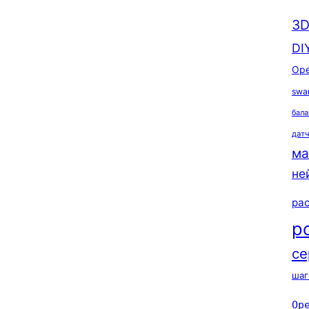
3D
DI
Ope
swa
бала
дат
ма
не
ра
р
се
шаг
Op