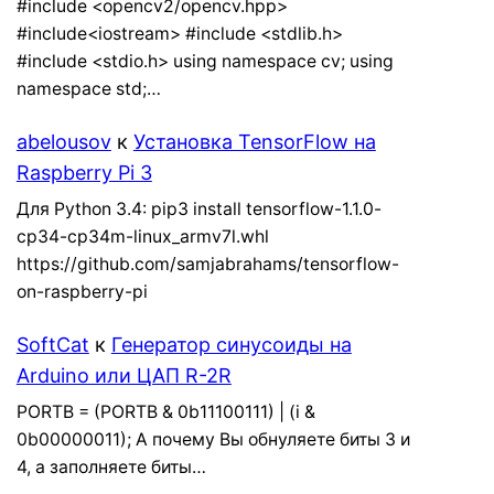
#include <opencv2/opencv.hpp>
#include<iostream> #include <stdlib.h>
#include <stdio.h> using namespace cv; using
namespace std;…
abelousov
к
Установка TensorFlow на
Raspberry Pi 3
Для Python 3.4: pip3 install tensorflow-1.1.0-
cp34-cp34m-linux_armv7l.whl
https://github.com/samjabrahams/tensorflow-
on-raspberry-pi
SoftCat
к
Генератор синусоиды на
Arduino или ЦАП R-2R
PORTB = (PORTB & 0b11100111) | (i &
0b00000011); А почему Вы обнуляете биты 3 и
4, а заполняете биты…