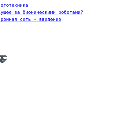
бототехника
дущее за бионическими роботами?
йронная сеть - введение