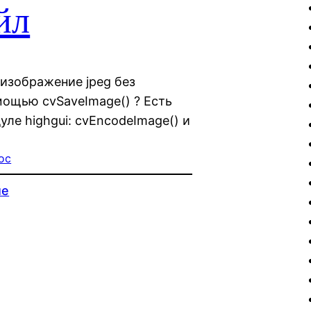
йл
 изображение jpeg без
мощью cvSaveImage() ? Есть
ле highgui: cvEncodeImage() и
ос
ие