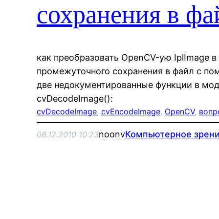
сохранения в фа
как преобразовать OpenCV-ую IplImage в
промежуточного сохранения в файл с по
две недокументированные функции в моду
cvDecodeImage():
cvDecodeImage
, 
cvEncodeImage
, 
OpenCV
, 
вопр
noonv
Компьютерное зрен
08.12.2010 10:23