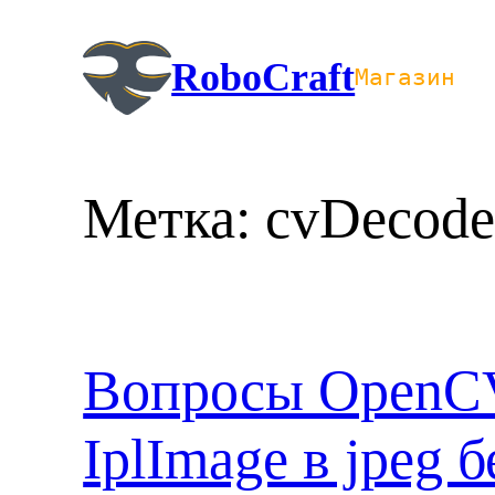
Перейти
к
RoboCraft
Магазин
содержимому
Метка:
cvDecode
Вопросы OpenC
IplImage в jpeg 