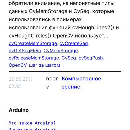
обратили внимание, на непонятные типы
данных CvMemStorage и CvSeq, которые
использовались в примерах
использования функций cvHoughLines2() и
cvHoughCircles() OpenCV использует…
cvCreateMemStorage
, 
cvCreateSeq
, 
cvGetSeqElem
, 
CvMemStorage
, 
cvReleaseMemStorage
, 
CvSeq
, 
cvSeqPush
, 
OpenCV
, 
шаг за шагом
noon
Компьютерное
20.09.2011
07:35
v
зрение
Arduino
Что такое Arduino?
Зачем мне Arduino?