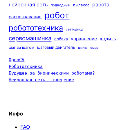
нейронная сеть
работа
пылесос
подводный
робот
распознавание
робототехника
светодиод
сервомашинка
ходить
управление
собака
шаг за шагом
шаговый двигатель
шилд
юмор
OpenCV
Робототехника
Будущее за бионическими роботами?
Нейронная сеть - введение
Инфо
FAQ