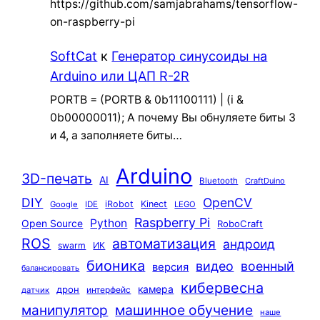
https://github.com/samjabrahams/tensorflow-
on-raspberry-pi
SoftCat
к
Генератор синусоиды на
Arduino или ЦАП R-2R
PORTB = (PORTB & 0b11100111) | (i &
0b00000011); А почему Вы обнуляете биты 3
и 4, а заполняете биты…
Arduino
3D-печать
AI
Bluetooth
CraftDuino
DIY
OpenCV
iRobot
Kinect
Google
IDE
LEGO
Raspberry Pi
Python
Open Source
RoboCraft
ROS
автоматизация
андроид
swarm
ИК
бионика
видео
военный
версия
балансировать
кибервесна
камера
дрон
интерфейс
датчик
машинное обучение
манипулятор
наше