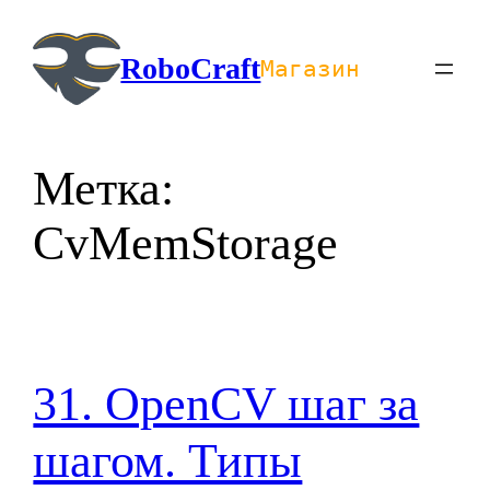
Перейти
к
RoboCraft
Магазин
содержимому
Метка:
CvMemStorage
31. OpenCV шаг за
шагом. Типы