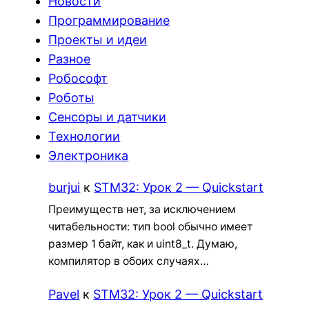
Новости
Программирование
Проекты и идеи
Разное
Робософт
Роботы
Сенсоры и датчики
Технологии
Электроника
burjui
к
STM32: Урок 2 — Quickstart
Преимуществ нет, за исключением
читабельности: тип bool обычно имеет
размер 1 байт, как и uint8_t. Думаю,
компилятор в обоих случаях…
Pavel
к
STM32: Урок 2 — Quickstart