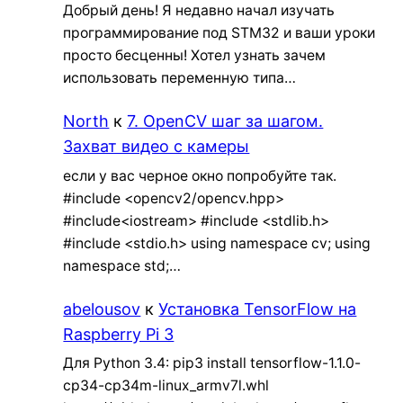
Добрый день! Я недавно начал изучать
программирование под STM32 и ваши уроки
просто бесценны! Хотел узнать зачем
использовать переменную типа…
North
к
7. OpenCV шаг за шагом.
Захват видео с камеры
если у вас черное окно попробуйте так.
#include <opencv2/opencv.hpp>
#include<iostream> #include <stdlib.h>
#include <stdio.h> using namespace cv; using
namespace std;…
abelousov
к
Установка TensorFlow на
Raspberry Pi 3
Для Python 3.4: pip3 install tensorflow-1.1.0-
cp34-cp34m-linux_armv7l.whl