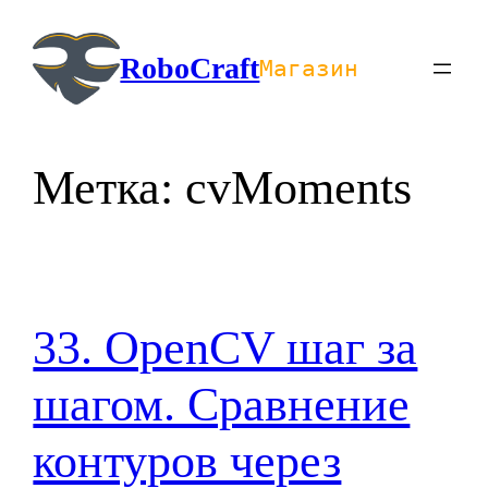
Перейти
к
RoboCraft
Магазин
содержимому
Метка:
cvMoments
33. OpenCV шаг за
шагом. Сравнение
контуров через