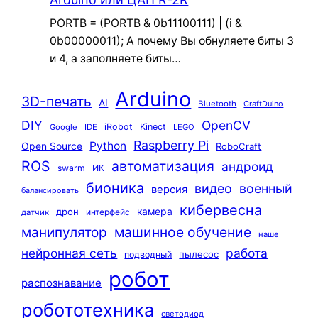
PORTB = (PORTB & 0b11100111) | (i &
0b00000011); А почему Вы обнуляете биты 3
и 4, а заполняете биты…
Arduino
3D-печать
AI
Bluetooth
CraftDuino
DIY
OpenCV
iRobot
Kinect
Google
IDE
LEGO
Raspberry Pi
Python
Open Source
RoboCraft
ROS
автоматизация
андроид
swarm
ИК
бионика
видео
военный
версия
балансировать
кибервесна
камера
дрон
интерфейс
датчик
машинное обучение
манипулятор
наше
нейронная сеть
работа
пылесос
подводный
робот
распознавание
робототехника
светодиод