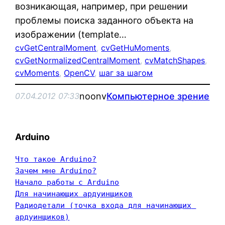
возникающая, например, при решении
проблемы поиска заданного объекта на
изображении (template…
cvGetCentralMoment
, 
cvGetHuMoments
, 
cvGetNormalizedCentralMoment
, 
cvMatchShapes
, 
cvMoments
, 
OpenCV
, 
шаг за шагом
noonv
Компьютерное зрение
07.04.2012 07:33
Arduino
Что такое Arduino?
Зачем мне Arduino?
Начало работы с Arduino
Для начинающих ардуинщиков
Радиодетали (точка входа для начинающих 
ардуинщиков)