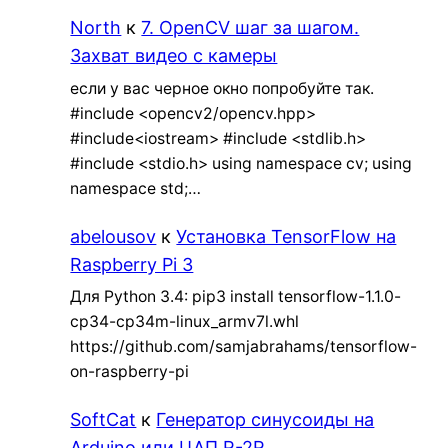
North
к
7. OpenCV шаг за шагом.
Захват видео с камеры
если у вас черное окно попробуйте так.
#include <opencv2/opencv.hpp>
#include<iostream> #include <stdlib.h>
#include <stdio.h> using namespace cv; using
namespace std;…
abelousov
к
Установка TensorFlow на
Raspberry Pi 3
Для Python 3.4: pip3 install tensorflow-1.1.0-
cp34-cp34m-linux_armv7l.whl
https://github.com/samjabrahams/tensorflow-
on-raspberry-pi
SoftCat
к
Генератор синусоиды на
Arduino или ЦАП R-2R