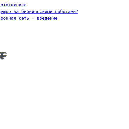
бототехника
дущее за бионическими роботами?
йронная сеть - введение