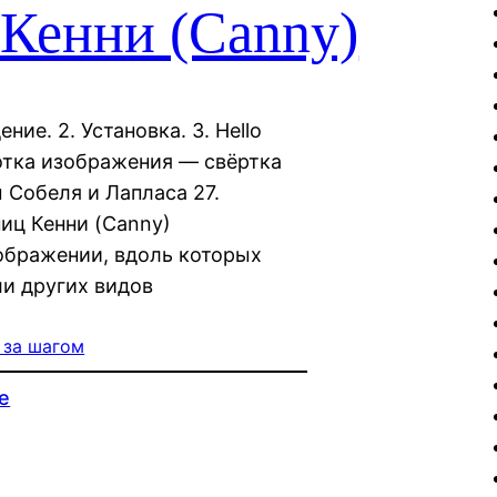
 Кенни (Canny)
ие. 2. Установка. 3. Hello
ботка изображения — свёртка
 Собеля и Лапласа 27.
иц Кенни (Canny)
зображении, вдоль которых
ли других видов
 за шагом
е