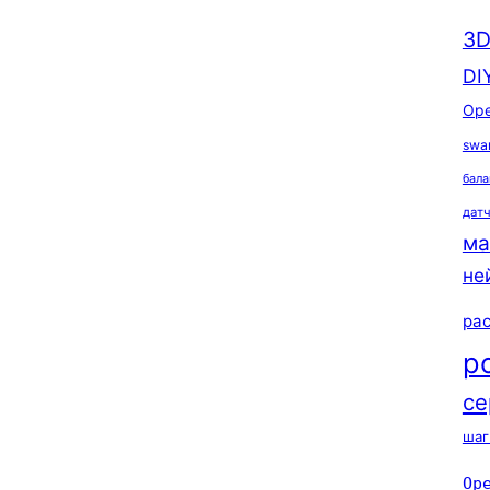
3D
DI
Ope
swa
бала
дат
ма
не
ра
р
се
шаг
Op