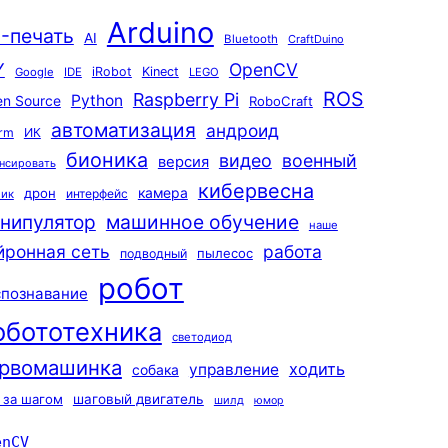
Arduino
-печать
AI
Bluetooth
CraftDuino
Y
OpenCV
iRobot
Kinect
Google
IDE
LEGO
ROS
Raspberry Pi
Python
n Source
RoboCraft
автоматизация
андроид
rm
ИК
бионика
видео
военный
версия
нсировать
кибервесна
камера
дрон
интерфейс
чик
машинное обучение
нипулятор
наше
йронная сеть
работа
пылесос
подводный
робот
спознавание
обототехника
светодиод
рвомашинка
ходить
управление
собака
 за шагом
шаговый двигатель
шилд
юмор
enCV