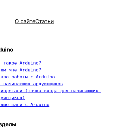
О сайте
Статьи
duino
о такое Arduino?
чем мне Arduino?
чало работы с Arduino
я начинающих ардуинщиков
диодетали (точка входа для начинающих 
дуинщиков)
рвые шаги с Arduino
зделы