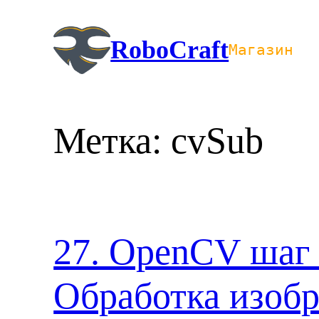
Перейти
к
RoboCraft
Магазин
содержимому
Метка:
cvSub
27. OpenCV шаг 
Обработка изоб