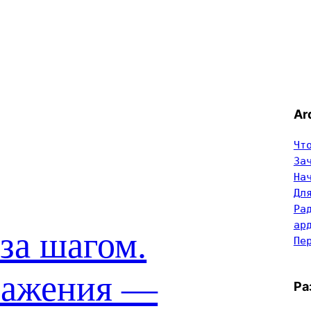
Ar
Чт
За
На
Дл
Ра
ар
за шагом.
Пе
ражения —
Ра