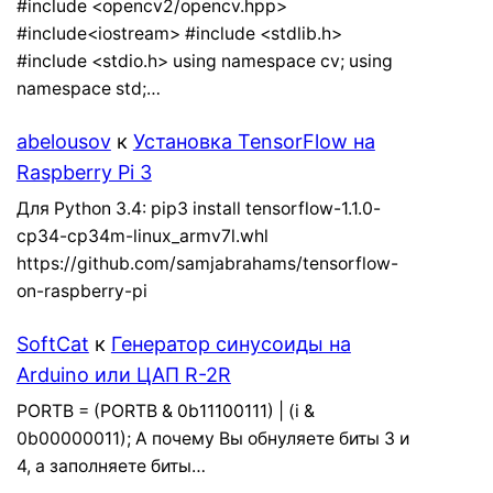
#include <opencv2/opencv.hpp>
#include<iostream> #include <stdlib.h>
#include <stdio.h> using namespace cv; using
namespace std;…
abelousov
к
Установка TensorFlow на
Raspberry Pi 3
Для Python 3.4: pip3 install tensorflow-1.1.0-
cp34-cp34m-linux_armv7l.whl
https://github.com/samjabrahams/tensorflow-
on-raspberry-pi
SoftCat
к
Генератор синусоиды на
Arduino или ЦАП R-2R
PORTB = (PORTB & 0b11100111) | (i &
0b00000011); А почему Вы обнуляете биты 3 и
4, а заполняете биты…