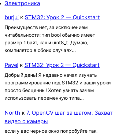
Электроника
burjui
к
STM32: Урок 2 — Quickstart
Преимуществ нет, за исключением
читабельности: тип bool обычно имеет
размер 1 байт, как и uint8_t. Думаю,
компилятор в обоих случаях…
Pavel
к
STM32: Урок 2 — Quickstart
Добрый день! Я недавно начал изучать
программирование под STM32 и ваши уроки
просто бесценны! Хотел узнать зачем
использовать переменную типа…
North
к
7. OpenCV шаг за шагом. Захват
видео с камеры
если у вас черное окно попробуйте так.