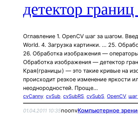
детектор границ
Оглавление 1. OpenCV шаг за шагом. Введен
World. 4. Загрузка картинки. … 25. Обра
26. Обработка изображения — операторы
Обработка изображения — детектор гран
Края(границы) — это такие кривые на и
происходит резкое изменение яркости и
неоднородностей. Проще…
cvCanny
, 
cvSub
, 
cvSubRS
, 
cvSubS
, 
OpenCV
, 
шаг
noonv
Компьютерное зрени
01.04.2011 10:35