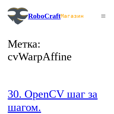
Перейти
к
RoboCraft
Магазин
содержимому
Метка:
cvWarpAffine
30. OpenCV шаг за
шагом.