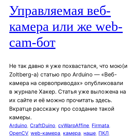
Управляемая веб-
камера или же web-
cam-бот
Не так давно я уже похвастался, что мою(и
Zoltberg-а) статью про Arduino — «Веб-
камера на сервоприводах» опубликовали
в журнале Хакер. Статья уже выложена на
их сайте и её можно прочитать здесь.
Вкратце расскажу про создание такой
камеры.
Arduino
, 
CraftDuino
, 
cvWarpAffine
, 
Firmata
, 
OpenCV
, 
web-камера
, 
камера
, 
наше
, 
ПКЛ
, 