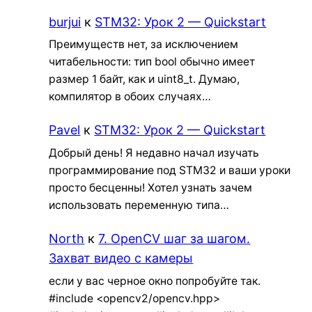
burjui
к
STM32: Урок 2 — Quickstart
Преимуществ нет, за исключением
читабельности: тип bool обычно имеет
размер 1 байт, как и uint8_t. Думаю,
компилятор в обоих случаях…
Pavel
к
STM32: Урок 2 — Quickstart
Добрый день! Я недавно начал изучать
программирование под STM32 и ваши уроки
просто бесценны! Хотел узнать зачем
использовать переменную типа…
North
к
7. OpenCV шаг за шагом.
Захват видео с камеры
если у вас черное окно попробуйте так.
#include <opencv2/opencv.hpp>