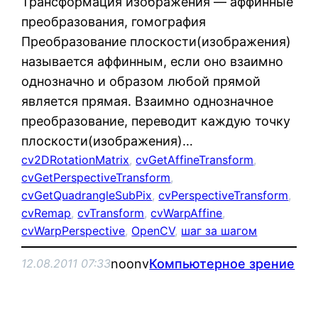
Трансформация изображения — аффинные
преобразования, гомография
Преобразование плоскости(изображения)
называется аффинным, если оно взаимно
однозначно и образом любой прямой
является прямая. Взаимно однозначное
преобразование, переводит каждую точку
плоскости(изображения)…
cv2DRotationMatrix
, 
cvGetAffineTransform
, 
cvGetPerspectiveTransform
, 
cvGetQuadrangleSubPix
, 
cvPerspectiveTransform
, 
cvRemap
, 
cvTransform
, 
cvWarpAffine
, 
cvWarpPerspective
, 
OpenCV
, 
шаг за шагом
noonv
Компьютерное зрение
12.08.2011 07:33