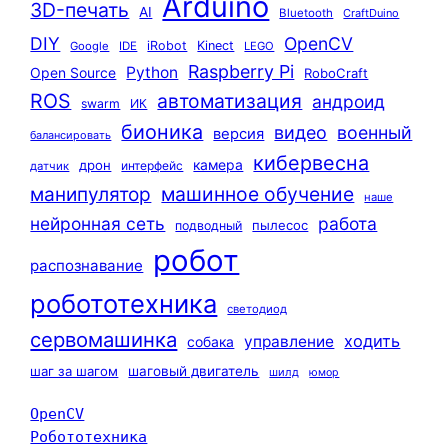
Arduino
3D-печать
AI
Bluetooth
CraftDuino
DIY
OpenCV
iRobot
Kinect
Google
IDE
LEGO
Raspberry Pi
Python
Open Source
RoboCraft
ROS
автоматизация
андроид
swarm
ИК
бионика
видео
военный
версия
балансировать
кибервесна
камера
дрон
интерфейс
датчик
машинное обучение
манипулятор
наше
нейронная сеть
работа
пылесос
подводный
робот
распознавание
робототехника
светодиод
сервомашинка
ходить
управление
собака
шаг за шагом
шаговый двигатель
шилд
юмор
OpenCV
Робототехника