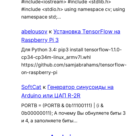
#include<iostream> #include <stdlib.h>
#include <stdio.h> using namespace cv; using
namespace std;…
abelousov
к
Установка TensorFlow на
Raspberry Pi 3
Для Python 3.4: pip3 install tensorflow-1.1.0-
cp34-cp34m-linux_armv7l.whl
https://github.com/samjabrahams/tensorflow-
on-raspberry-pi
SoftCat
к
Генератор синусоиды на
Arduino или ЦАП R-2R
PORTB = (PORTB & 0b11100111) | (i &
0b00000011); А почему Вы обнуляете биты 3
и 4, а заполняете биты…