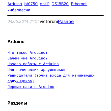
Arduino
, 
bh1750
, 
dht11
, 
DS18B20
, 
Ethernet
, 
кибервесна
victoruni
Разное
04.05.2014 21:04
Arduino
Что такое Arduino?
Зачем мне Arduino?
Начало работы с Arduino
Для начинающих ардуинщиков
Радиодетали (точка входа для начинающих 
ардуинщиков)
Первые шаги с Arduino
Разделы