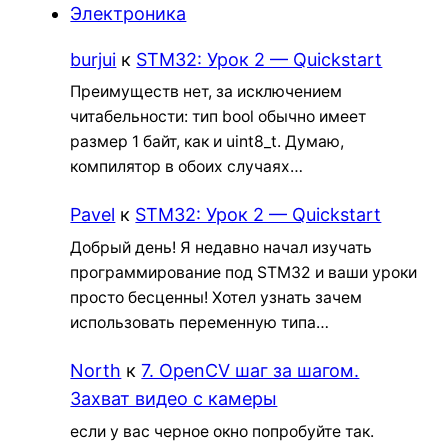
Электроника
burjui
к
STM32: Урок 2 — Quickstart
Преимуществ нет, за исключением
читабельности: тип bool обычно имеет
размер 1 байт, как и uint8_t. Думаю,
компилятор в обоих случаях…
Pavel
к
STM32: Урок 2 — Quickstart
Добрый день! Я недавно начал изучать
программирование под STM32 и ваши уроки
просто бесценны! Хотел узнать зачем
использовать переменную типа…
North
к
7. OpenCV шаг за шагом.
Захват видео с камеры
если у вас черное окно попробуйте так.