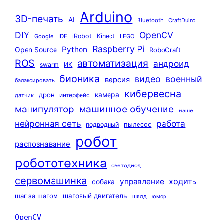
Arduino
3D-печать
AI
Bluetooth
CraftDuino
DIY
OpenCV
iRobot
Kinect
Google
IDE
LEGO
Raspberry Pi
Python
Open Source
RoboCraft
ROS
автоматизация
андроид
swarm
ИК
бионика
видео
военный
версия
балансировать
кибервесна
камера
дрон
интерфейс
датчик
машинное обучение
манипулятор
наше
нейронная сеть
работа
пылесос
подводный
робот
распознавание
робототехника
светодиод
сервомашинка
ходить
управление
собака
шаг за шагом
шаговый двигатель
шилд
юмор
OpenCV