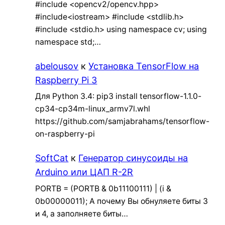
#include <opencv2/opencv.hpp>
#include<iostream> #include <stdlib.h>
#include <stdio.h> using namespace cv; using
namespace std;…
abelousov
к
Установка TensorFlow на
Raspberry Pi 3
Для Python 3.4: pip3 install tensorflow-1.1.0-
cp34-cp34m-linux_armv7l.whl
https://github.com/samjabrahams/tensorflow-
on-raspberry-pi
SoftCat
к
Генератор синусоиды на
Arduino или ЦАП R-2R
PORTB = (PORTB & 0b11100111) | (i &
0b00000011); А почему Вы обнуляете биты 3
и 4, а заполняете биты…