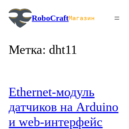
Перейти
к
RoboCraft
Магазин
содержимому
Метка:
dht11
Ethernet-модуль
датчиков на Arduino
и web-интерфейс